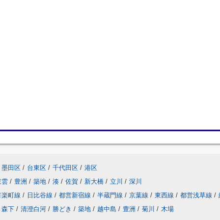
墨田区
/
台東区
/
千代田区
/
港区
東雲
/
豊洲
/
築地
/
湊
/
佐賀
/
新大橋
/
立川
/
深川
有楽町線
/
日比谷線
/
都営新宿線
/
半蔵門線
/
京葉線
/
東西線
/
都営浅草線
/
森下
/
清澄白河
/
勝どき
/
築地
/
越中島
/
豊洲
/
菊川
/
木場