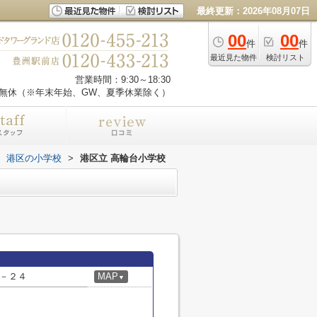
最終更新：2026年08月07日
00
00
件
件
最近見た物件
検討リスト
営業時間：9:30～18:30
無休（※年末年始、GW、夏季休業除く）
港区の小学校
>
港区立 高輪台小学校
－２４
MAP
▼