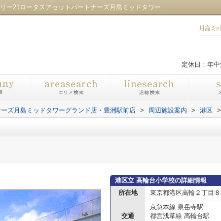
港区立 高輪台小学校情報ページ｜センチュリー21ロータスアセットパートナーズ月島ミッドタワーグランド店・豊洲駅前店
定休日：年中
ナーズ月島ミッドタワーグランド店・豊洲駅前店
>
周辺施設案内
>
港区
>
港区立 高輪台小学校の詳細情報
所在地
東京都港区高輪２丁目８
京急本線 泉岳寺駅
交通
都営浅草線 高輪台駅