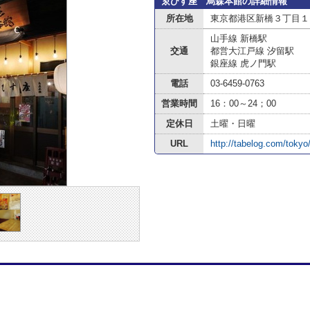
ゑびす座 烏森本館の詳細情報
所在地
東京都港区新橋３丁目１
山手線 新橋駅
交通
都営大江戸線 汐留駅
銀座線 虎ノ門駅
電話
03-6459-0763
営業時間
16：00～24；00
定休日
土曜・日曜
URL
http://tabelog.com/tok