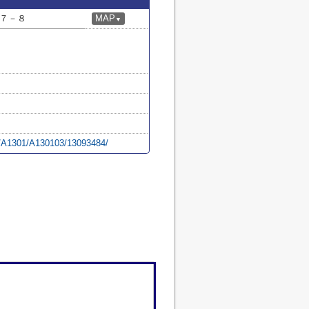
７－８
MAP
▼
yo/A1301/A130103/13093484/