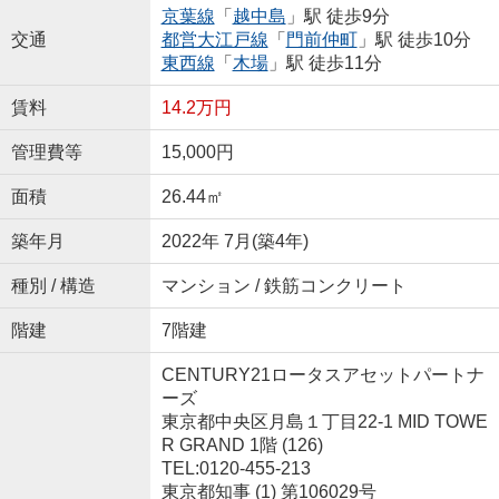
京葉線
「
越中島
」駅 徒歩9分
交通
都営大江戸線
「
門前仲町
」駅 徒歩10分
東西線
「
木場
」駅 徒歩11分
賃料
14.2万円
管理費等
15,000円
面積
26.44㎡
築年月
2022年 7月(築4年)
種別 / 構造
マンション / 鉄筋コンクリート
階建
7階建
CENTURY21ロータスアセットパートナ
ーズ
東京都中央区月島１丁目22-1 MID TOWE
R GRAND 1階 (126)
TEL:0120-455-213
東京都知事 (1) 第106029号