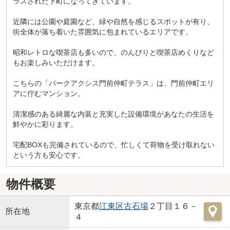
ラスされた下町になってきています。
近隣には公園や庭園など、緑や自然を感じるスポットが有り、
街全体が落ち着いた雰囲気に包まれているエリアです。
昭和レトロな喫茶店も多いので、のんびりと喫茶店めくりなど
もお楽しみいただけます。
こちらの「パークアクシス門前仲町テラス」は、門前仲町エリ
アに佇むマンション。
清潔感のある綺麗な内装と充実した設備環境があなたの生活を
鮮やかに彩ります。
宅配BOXも完備されているので、忙しくて荷物を受け取れない
という方も安心です。
物件概要
東京都
江東区
古石場
２丁目１６－
所在地
４