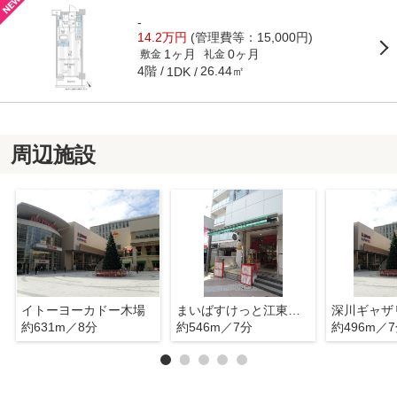
-
14.2万円
(管理費等：15,000円)
1ヶ月
0ヶ月
敷金
礼金
4階
26.44㎡
1DK
周辺施設
イトーヨーカドー木場
まいばすけっと江東富岡1丁目店
深川ギャザ
約631m／8分
約546m／7分
約496m／