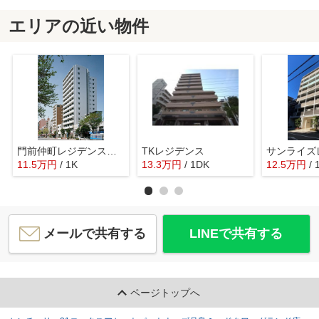
エリアの近い物件
門前仲町レジデンス参番館
TKレジデンス
サンライズ
11.5
万
円
/ 1K
13.3
万
円
/ 1DK
12.5
万
円
/ 
メールで共有する
LINEで共有する
ページトップへ