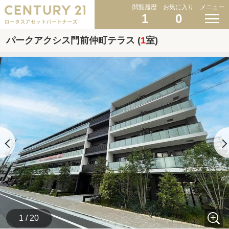
閲覧履歴
お気に入り
メニュー
1
0
パークアクシス門前仲町テラス (
1
室)
1 / 20