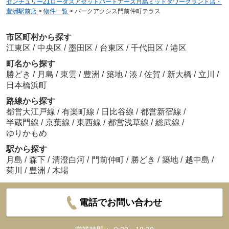
センチュリー21ロータスアセットパートナーズ月島ミッドタワーグランド店・
豊洲駅前店
>
物件一覧
>
パークアクシス門前仲町テラス
市区町村から探す
江東区
/
中央区
/
墨田区
/
台東区
/
千代田区
/
港区
町名から探す
勝どき
/
月島
/
東雲
/
豊洲
/
築地
/
湊
/
佐賀
/
新大橋
/
立川
/
日本橋浜町
路線から探す
都営大江戸線
/
有楽町線
/
日比谷線
/
都営新宿線
/
半蔵門線
/
京葉線
/
東西線
/
都営浅草線
/
総武線
/
ゆりかもめ
駅から探す
月島
/
森下
/
清澄白河
/
門前仲町
/
勝どき
/
築地
/
越中島
/
菊川
/
豊洲
/
木場
電話でお問い合わせ