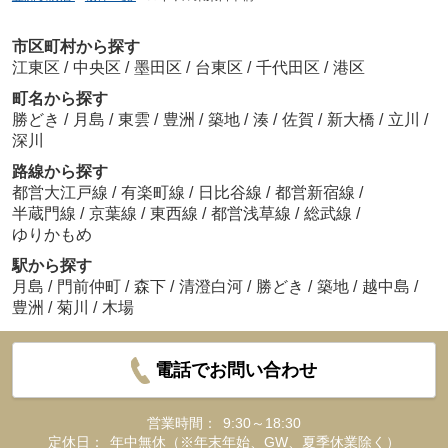
市区町村から探す
江東区
/
中央区
/
墨田区
/
台東区
/
千代田区
/
港区
町名から探す
勝どき
/
月島
/
東雲
/
豊洲
/
築地
/
湊
/
佐賀
/
新大橋
/
立川
/
深川
路線から探す
都営大江戸線
/
有楽町線
/
日比谷線
/
都営新宿線
/
半蔵門線
/
京葉線
/
東西線
/
都営浅草線
/
総武線
/
ゆりかもめ
駅から探す
月島
/
門前仲町
/
森下
/
清澄白河
/
勝どき
/
築地
/
越中島
/
豊洲
/
菊川
/
木場
電話でお問い合わせ
営業時間：
9:30～18:30
定休日：
年中無休（※年末年始、GW、夏季休業除く）