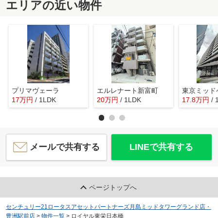
エリアの近い物件
プリマヴェーラ
エルレナート新富町
東京ミッド
17
万
円
/ 1LDK
20
万
円
/ 1LDK
17.8
万
円
/
メールで共有する
LINEで共有する
ページトップへ
センチュリー21ロータスアセットパートナーズ月島ミッドタワーグランド店・
豊洲駅前店
>
物件一覧
>
ロイヤル東栄日本橋