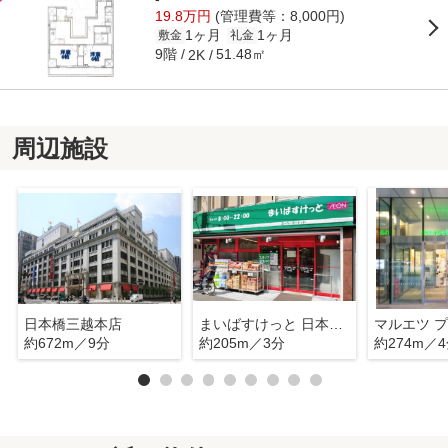
19.8万円
(管理費等：8,000円)
1ヶ月
1ヶ月
敷金
礼金
9階
51.48㎡
2K
周辺施設
日本橋三越本店
まいばすけっと 日本橋堀留町1丁目店
約672m／9分
約205m／3分
約274m／