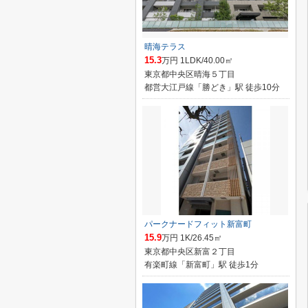
晴海テラス
15.3
万円 1LDK/40.00㎡
東京都中央区晴海５丁目
都営大江戸線「勝どき」駅 徒歩10分
パークナードフィット新富町
15.9
万円 1K/26.45㎡
東京都中央区新富２丁目
有楽町線「新富町」駅 徒歩1分