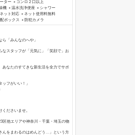
ヒーター
コンロ２口以上
燥機
温水洗浄便座
シャワー
ネット対応
ネット使用料無料
配ボックス
防犯カメラ
なら「みんなのへや」
ムなスタッフが「元気に」「笑顔で」お
、あなたのすてきな新生活を全力でサポ
タッフがいい！」
」
けくださいませ。
23区他エリアや神奈川・千葉・埼玉の物
さんをまわるのはめんどう…」という方