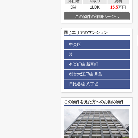
所在階
間取り
賃料
3階
1LDK
15.5
万円
この物件の詳細ページへ
同じエリアのマンション
中央区
湊
有楽町線 新富町
都営大江戸線 月島
日比谷線 八丁堀
この物件を見た方へのお勧め物件