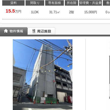
賃料
間取り
専有面積
所在階
管理費・共益費
敷
15.5
万円
1LDK
31.71㎡
2階
15,000円
0