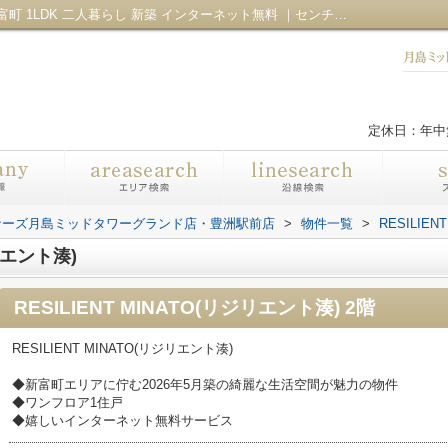
RESILIENT MINATO(リジリエント湊)｜新富町 1LDK 二人暮らし 新築 インターネット無料 ｜センチュリー21ロータスアセットパートナーズ月島ミッドタワーグランド店・豊洲駅前店
定休日：年中
ナーズ月島ミッドタワーグランド店・豊洲駅前店
>
物件一覧
>
RESILIE
ジリエント湊)
RESILIENT MINATO(リジリエント湊) 2階
RESILIENT MINATO(リジリエント湊)
◆新富町エリアに佇む2026年5月築の綺麗な生活空間が魅力の物件
◆ワンフロア1住戸
◆嬉しいインターネット無料サービス