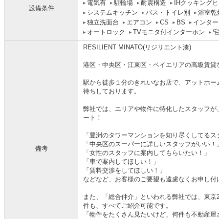
電気有
駐輪場
耐震構造
IHクッキング
設備条件
システムキッチン
バス・トイレ別
浴室乾
独立洗面台
エアコン
CS
BS
インター
オートロック
TVモニタ付インターホン
宅
RESILIENT MINATO(リジリエント湊)
港区・中央区・江東区・ベイエリアの高級賃貸
駅から徒歩１分のきれいなお店で、アットホー
待ちしております。
弊社では、エリアや物件に特化したスタッフが
ート！
「豊洲のタワーマンションを知り尽くしてるス
「中央区のスーパーに詳しいスタッフがいい！
備考
「女性のスタッフに案内してもらいたい！」
「車で案内してほしい！」
「賃料交渉をしてほしい！」
などなど、お客様のご要望も遠慮なくお申し付
また、「総合仲介」といわれる弊社では、東京
件も、すべてご紹介可能です。
「物件をたくさん見たいけど、何件も不動産屋