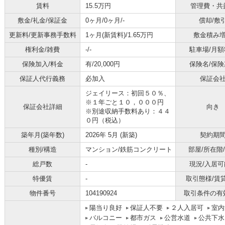
賃料
15.5万円
管理費・共
敷金/礼金/保証金
0ヶ月/0ヶ月/-
償却/敷
更新料/更新事務手数料
1ヶ月(新賃料)/1.65万円
敷金積み
権利金/雑費
-/-
駐車場/月額
保険加入/料金
有/20,000円
保険名/保険
保証人代行義務
必加入
保証会
ジェイリース：初回５０％、
※１年ごと１０，０００円
保証会社詳細
向き
※別途収納手数料あり：４４
０円（税込）
築年月(築年数)
2026年 5月 (新築)
契約期
種別/構造
マンション/鉄筋コンクリート
部屋/所在階
総戸数
-
現況/入居可
特優賃
-
取引態様/賃
物件番号
104190924
取引条件の有
陽当り良好
保証人不要
２人入居可
室内
バルコニー
都市ガス
公営水道
公共下水