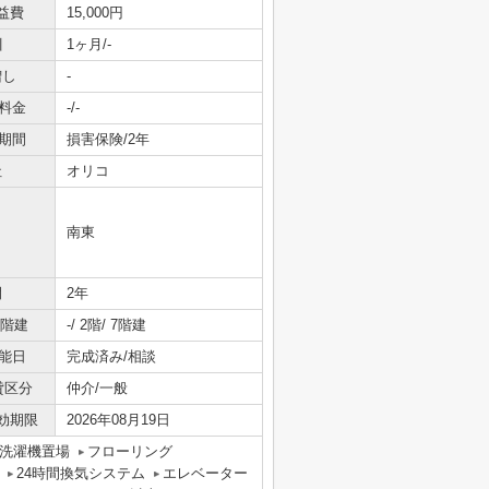
益費
15,000円
引
1ヶ月/-
増し
-
料金
-/-
期間
損害保険/2年
社
オリコ
南東
間
2年
/階建
-/ 2階/ 7階建
能日
完成済み/相談
貸区分
仲介/一般
効期限
2026年08月19日
洗濯機置場
フローリング
24時間換気システム
エレベーター