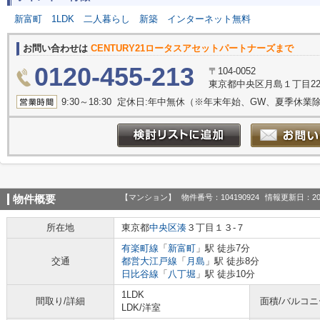
新富町
1LDK
二人暮らし
新築
インターネット無料
お問い合わせは
CENTURY21ロータスアセットパートナーズまで
0120-455-213
〒104-0052
東京都中央区月島１丁目22-1 M
9:30～18:30 定休日:年中無休（※年末年始、GW、夏季休業
【マンション】
物件番号：104190924
情報更新日：20
物件概要
所在地
東京都
中央区
湊
３丁目１３-７
有楽町線
「
新富町
」駅 徒歩7分
交通
都営大江戸線
「
月島
」駅 徒歩8分
日比谷線
「
八丁堀
」駅 徒歩10分
1LDK
間取り/詳細
面積/バルコ
LDK
/
洋室