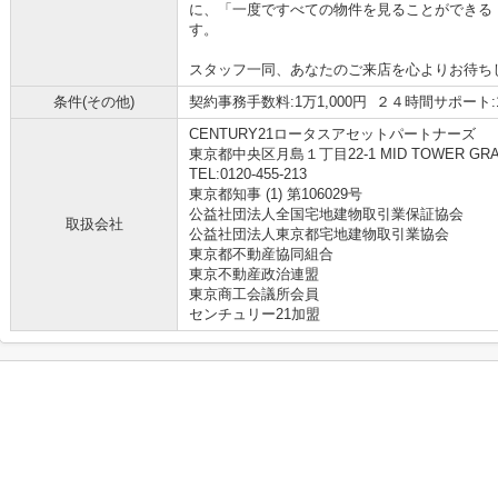
に、「一度ですべての物件を見ることができる
す。
スタッフ一同、あなたのご来店を心よりお待ち
条件(その他)
契約事務手数料:1万1,000円 ２４時間サポート:1
CENTURY21ロータスアセットパートナーズ
東京都中央区月島１丁目22-1 MID TOWER GRAND
TEL:0120-455-213
東京都知事 (1) 第106029号
公益社団法人全国宅地建物取引業保証協会
取扱会社
公益社団法人東京都宅地建物取引業協会
東京都不動産協同組合
東京不動産政治連盟
東京商工会議所会員
センチュリー21加盟