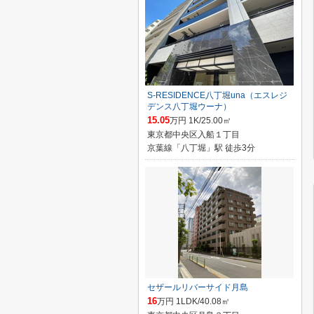
S-RESIDENCE八丁堀una（エスレジ
デンス八丁堀ウーナ）
15.05
万円 1K/25.00㎡
東京都中央区入船１丁目
京葉線「八丁堀」駅 徒歩3分
セザールリバーサイド月島
16
万円 1LDK/40.08㎡