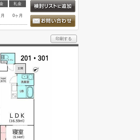
金
礼金
ヶ月
0ヶ月
印刷する