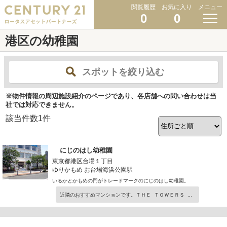
閲覧履歴
お気に入り
メニュー
0
0
港区の幼稚園
スポットを絞り込む
※物件情報の周辺施設紹介のページであり、各店舗への問い合わせは当
社では対応できません。
該当件数
1
件
にじのはし幼稚園
東京都港区台場１丁目
ゆりかもめ お台場海浜公園駅
いるかとかもめの門がトレードマークのにじのはし幼稚園。
近隣のおすすめマンションです。ＴＨＥ ＴＯＷＥＲＳ ...