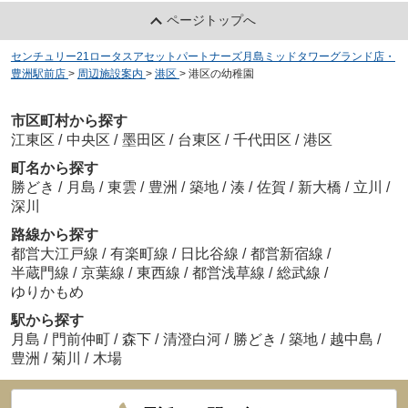
ページトップへ
センチュリー21ロータスアセットパートナーズ月島ミッドタワーグランド店・
豊洲駅前店
>
周辺施設案内
>
港区
>
港区の幼稚園
市区町村から探す
江東区
/
中央区
/
墨田区
/
台東区
/
千代田区
/
港区
町名から探す
勝どき
/
月島
/
東雲
/
豊洲
/
築地
/
湊
/
佐賀
/
新大橋
/
立川
/
深川
路線から探す
都営大江戸線
/
有楽町線
/
日比谷線
/
都営新宿線
/
半蔵門線
/
京葉線
/
東西線
/
都営浅草線
/
総武線
/
ゆりかもめ
駅から探す
月島
/
門前仲町
/
森下
/
清澄白河
/
勝どき
/
築地
/
越中島
/
豊洲
/
菊川
/
木場