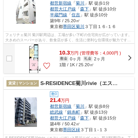
都営新宿線
「
菊川
」駅 徒歩1分
都営大江戸線
「
森下
」駅 徒歩10分
半蔵門線
「
住吉
」駅 徒歩10分
築9年 / 25.20㎡
東京都
墨田区
菊川
３丁目１６-１６
フェリチェ菊川 菊川駅周辺は、工場が多い下町の住宅街が広がっています。
大きめのスーパーがあり、飲食店が多く、生活に便利な住環境が魅力です。
治安も良いので女性の一人暮ら...
10.3
万
円
(管理費等：4,000円 )
0ヶ月
2ヶ月
敷金
礼金
1階 / 1K / 25.20㎡
S-RESIDENCE菊川rivie（エスレジデンス菊川リヴィエ）
賃貸 | マンション
敷0
21.4
万円
都営新宿線
「
菊川
」駅 徒歩8分
総武線
「
錦糸町
」駅 徒歩13分
都営大江戸線
「
森下
」駅 徒歩15分
築4年 / 50.42㎡
東京都
墨田区
緑
３丁目１-１３
S-RESIDENCE菊川rivie（エスレジデンス菊川リヴィエ） 菊川駅周辺は、工