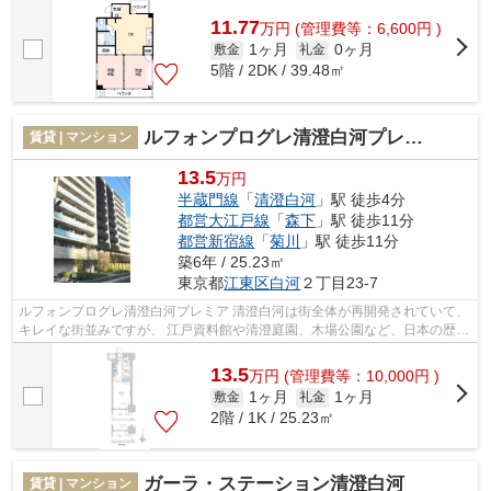
都会に居ながらも自然を感じる事...
11.77
万
円
(管理費等：6,600円 )
1ヶ月
0ヶ月
敷金
礼金
5階 / 2DK / 39.48㎡
ルフォンプログレ清澄白河プレミア
賃貸 | マンション
13.5
万円
半蔵門線
「
清澄白河
」駅 徒歩4分
都営大江戸線
「
森下
」駅 徒歩11分
都営新宿線
「
菊川
」駅 徒歩11分
築6年 / 25.23㎡
東京都
江東区
白河
２丁目23-7
ルフォンプログレ清澄白河プレミア 清澄白河は街全体が再開発されていて、
キレイな街並みですが、 江戸資料館や清澄庭園、木場公園など、日本の歴史
に関係する施設も多く、自然も豊か...
13.5
万
円
(管理費等：10,000円 )
1ヶ月
1ヶ月
敷金
礼金
2階 / 1K / 25.23㎡
ガーラ・ステーション清澄白河
賃貸 | マンション