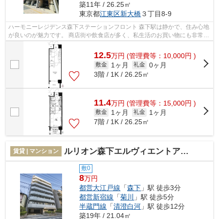
築11年 / 26.25㎡
東京都
江東区
新大橋
３丁目8-9
ハーモニーレジデンス森下ステーションフロント 森下駅は静かで、住み心地
が良いのが魅力です。 商店街や飲食店が多く、私生活のお買い物にも非常に
便利。 また、隅田川が近いので、...
12.5
万
円
(管理費等：10,000円 )
1ヶ月
0ヶ月
敷金
礼金
3階 / 1K / 26.25㎡
11.4
万
円
(管理費等：15,000円 )
1ヶ月
1ヶ月
敷金
礼金
7階 / 1K / 26.25㎡
ルリオン森下エルヴィエントアース
賃貸 | マンション
敷0
8
万円
都営大江戸線
「
森下
」駅 徒歩3分
都営新宿線
「
菊川
」駅 徒歩5分
半蔵門線
「
清澄白河
」駅 徒歩12分
築19年 / 21.04㎡