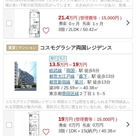
場が多い下町の住宅街が広がっています。 大きめのスーパーがあり、飲食店
が多く、生活に便利な住環境が魅力...
21.4
万
円
(管理費等：15,000円 )
0ヶ月
1ヶ月
敷金
礼金
3階 / 2LDK / 50.42㎡
コスモグラシア両国レジデンス
賃貸 | マンション
敷0
礼0
13.5
19
万円～
万円
総武線
「
両国
」駅 徒歩5分
都営大江戸線
「
森下
」駅 徒歩13分
都営新宿線
「
菊川
」駅 徒歩13分
築3年 / 25.59㎡～40.38㎡
東京都
墨田区
緑
２丁目１５-５
コスモグラシア両国レジデンス 両国エリアは歴史を感じられる下町情緒あふ
れる雰囲気が魅力の街。 墨田川と荒川に囲まれているため、都心にいながら
も自然を享受できる環境です。 複...
19
万
円
(管理費等：15,000円 )
0万円
0万円
敷金
礼金
3階 / 1DK＋1S(納戸) / 40.38㎡