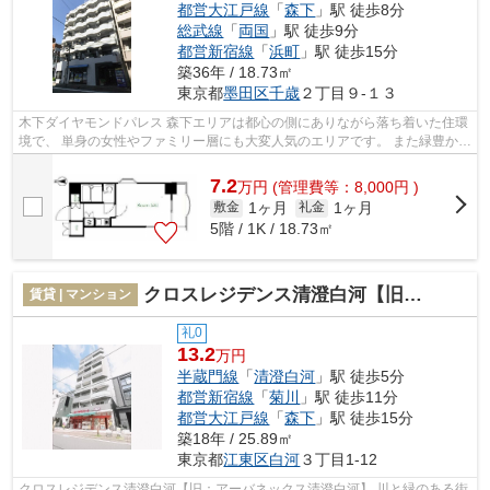
都営大江戸線
「
森下
」駅 徒歩8分
総武線
「
両国
」駅 徒歩9分
都営新宿線
「
浜町
」駅 徒歩15分
築36年 / 18.73㎡
東京都
墨田区
千歳
２丁目９-１３
木下ダイヤモンドパレス 森下エリアは都心の側にありながら落ち着いた住環
境で、 単身の女性やファミリー層にも大変人気のエリアです。 また緑豊か
で、穏やかな雰囲気の町並みも人気...
7.2
万
円
(管理費等：8,000円 )
1ヶ月
1ヶ月
敷金
礼金
5階 / 1K / 18.73㎡
クロスレジデンス清澄白河【旧：アーバネックス清澄白河】
賃貸 | マンション
礼0
13.2
万円
半蔵門線
「
清澄白河
」駅 徒歩5分
都営新宿線
「
菊川
」駅 徒歩11分
都営大江戸線
「
森下
」駅 徒歩15分
築18年 / 25.89㎡
東京都
江東区
白河
３丁目1-12
クロスレジデンス清澄白河【旧：アーバネックス清澄白河】 川と緑のある街