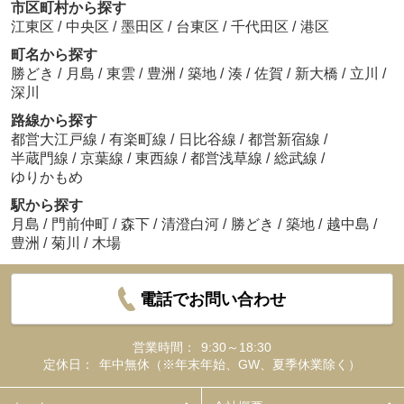
市区町村から探す
江東区
/
中央区
/
墨田区
/
台東区
/
千代田区
/
港区
町名から探す
勝どき
/
月島
/
東雲
/
豊洲
/
築地
/
湊
/
佐賀
/
新大橋
/
立川
/
深川
路線から探す
都営大江戸線
/
有楽町線
/
日比谷線
/
都営新宿線
/
半蔵門線
/
京葉線
/
東西線
/
都営浅草線
/
総武線
/
ゆりかもめ
駅から探す
月島
/
門前仲町
/
森下
/
清澄白河
/
勝どき
/
築地
/
越中島
/
豊洲
/
菊川
/
木場
電話でお問い合わせ
営業時間：
9:30～18:30
定休日：
年中無休（※年末年始、GW、夏季休業除く）