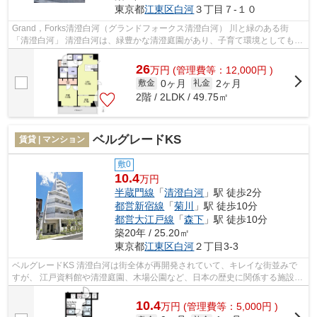
東京都
江東区
白河
３丁目７-１０
Grand，Forks清澄白河（グランドフォークス清澄白河） 川と緑のある街
「清澄白河」 清澄白河は、緑豊かな清澄庭園があり、子育て環境としてもよ
く、 住環境良好でファミリー層や単身...
26
万
円
(管理費等：12,000円 )
0ヶ月
2ヶ月
敷金
礼金
2階 / 2LDK / 49.75㎡
ベルグレードKS
賃貸 | マンション
敷0
10.4
万円
半蔵門線
「
清澄白河
」駅 徒歩2分
都営新宿線
「
菊川
」駅 徒歩10分
都営大江戸線
「
森下
」駅 徒歩10分
築20年 / 25.20㎡
東京都
江東区
白河
２丁目3-3
ベルグレードKS 清澄白河は街全体が再開発されていて、キレイな街並みで
すが、 江戸資料館や清澄庭園、木場公園など、日本の歴史に関係する施設も
多く、自然も豊かなエリアです。 清...
10.4
万
円
(管理費等：5,000円 )