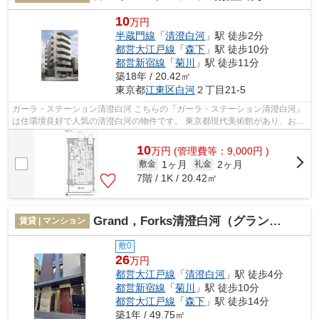
10
万円
半蔵門線
「
清澄白河
」駅 徒歩2分
都営大江戸線
「
森下
」駅 徒歩10分
都営新宿線
「
菊川
」駅 徒歩11分
築18年 / 20.42㎡
東京都
江東区
白河
２丁目21-5
ガーラ・ステーション清澄白河 こちらの『ガーラ・ステーション清澄白河』
は住環境良好で人気の清澄白河の物件です。 東京都現代美術館があり、お洒
落なカフェや書店が多く『アートの...
10
万
円
(管理費等：9,000円 )
1ヶ月
2ヶ月
敷金
礼金
7階 / 1K / 20.42㎡
Grand，Forks清澄白河（グランドフォークス清澄白河）
賃貸 | マンション
敷0
26
万円
都営大江戸線
「
清澄白河
」駅 徒歩4分
都営新宿線
「
菊川
」駅 徒歩10分
都営大江戸線
「
森下
」駅 徒歩14分
築1年 / 49.75㎡