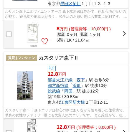
東京都
墨田区
菊川
１丁目１３-１３
ルリオン森下エルヴィエントアース 森下駅周辺は静かで、住み心地が良いの
が魅力。 商店街や飲食店が多く、私生活のお買い物にも非常に便利です。 ま
た、隅田川が近いので、都会に居...
8
万
円
(管理費等：10,000円 )
0ヶ月
1ヶ月
敷金
礼金
6階 / 1K / 21.04㎡
カスタリア森下Ⅱ
賃貸 | マンション
礼0
12.8
万円
都営大江戸線
「
森下
」駅 徒歩3分
都営新宿線
「
浜町
」駅 徒歩10分
総武線
「
両国
」駅 徒歩12分
築19年 / 30.53㎡
東京都
江東区
新大橋
２丁目12-11
カスタリア森下Ⅱ 森下エリアは都心の側にありながら落ち着いた住環境で、
単身の女性やファミリー層にも大変人気のエリアです。 また緑豊かで、穏や
かな雰囲気の町並みも人気の理由...
12.8
万
円
(管理費等：8,000円 )