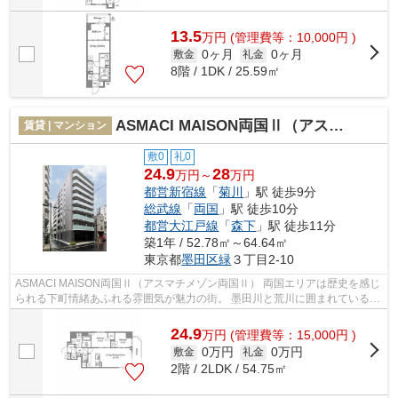
13.5
万
円
(管理費等：10,000円 )
0ヶ月
0ヶ月
敷金
礼金
8階 / 1DK / 25.59㎡
ASMACI MAISON両国Ⅱ（アスマチメゾン両国Ⅱ）
賃貸 | マンション
敷0
礼0
24.9
28
万円～
万円
都営新宿線
「
菊川
」駅 徒歩9分
総武線
「
両国
」駅 徒歩10分
都営大江戸線
「
森下
」駅 徒歩11分
築1年 / 52.78㎡～64.64㎡
東京都
墨田区
緑
３丁目2-10
ASMACI MAISON両国Ⅱ（アスマチメゾン両国Ⅱ） 両国エリアは歴史を感じ
られる下町情緒あふれる雰囲気が魅力の街。 墨田川と荒川に囲まれているた
め、都心にいながらも自然を享受できる...
24.9
万
円
(管理費等：15,000円 )
0万円
0万円
敷金
礼金
2階 / 2LDK / 54.75㎡