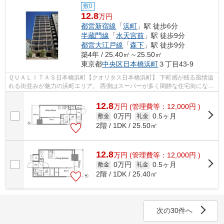
敷0
12.8
万円
都営新宿線
「
浜町
」駅 徒歩6分
半蔵門線
「
水天宮前
」駅 徒歩9分
都営大江戸線
「
森下
」駅 徒歩9分
築4年 / 25.40㎡～25.50㎡
東京都
中央区
日本橋浜町
３丁目43-9
ＱＵＡＬＩＴＡＳ日本橋浜町【クオリタス日本橋浜町】 下町感が残る風情溢
れる街並みが魅力の浜町エリア。 西側はスーパーが多く閑静な住宅街になっ
ており、 東側は自然が多く穏やか...
12.8
万
円
(管理費等：12,000円 )
0万円
0.5ヶ月
敷金
礼金
2階 / 1DK / 25.50㎡
12.8
万
円
(管理費等：12,000円 )
0万円
0.5ヶ月
敷金
礼金
2階 / 1DK / 25.40㎡
次の30件へ