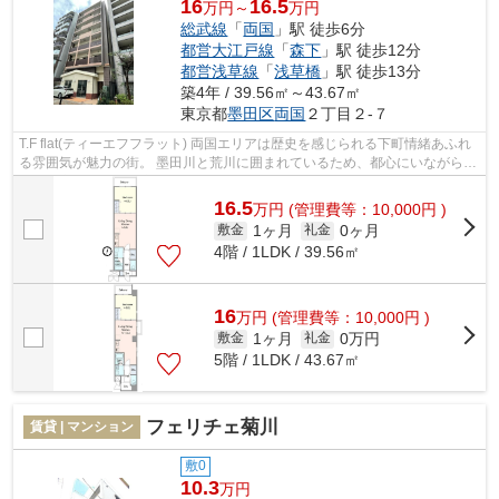
16
16.5
万円～
万円
総武線
「
両国
」駅 徒歩6分
都営大江戸線
「
森下
」駅 徒歩12分
都営浅草線
「
浅草橋
」駅 徒歩13分
築4年 / 39.56㎡～43.67㎡
東京都
墨田区
両国
２丁目２-７
T.F flat(ティーエフフラット) 両国エリアは歴史を感じられる下町情緒あふれ
る雰囲気が魅力の街。 墨田川と荒川に囲まれているため、都心にいながらも
自然を享受できる環境です。 複...
16.5
万
円
(管理費等：10,000円 )
1ヶ月
0ヶ月
敷金
礼金
4階 / 1LDK / 39.56㎡
16
万
円
(管理費等：10,000円 )
1ヶ月
0万円
敷金
礼金
5階 / 1LDK / 43.67㎡
フェリチェ菊川
賃貸 | マンション
敷0
10.3
万円