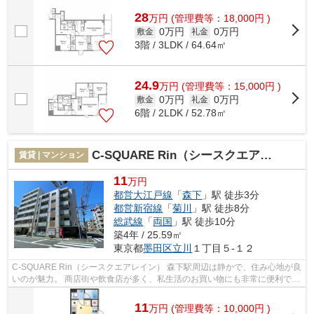
28
万
円
(管理費等：18,000円 )
0万円
0万円
敷金
礼金
3階 / 3LDK / 64.64㎡
24.9
万
円
(管理費等：15,000円 )
0万円
0万円
敷金
礼金
6階 / 2LDK / 52.78㎡
C-SQUARE Rin（シースクエアレイン）
賃貸 | マンション
11
万円
都営大江戸線
「
森下
」駅 徒歩3分
都営新宿線
「
菊川
」駅 徒歩8分
総武線
「
両国
」駅 徒歩10分
築4年 / 25.59㎡
東京都
墨田区
立川
１丁目５-１２
C-SQUARE Rin（シースクエアレイン） 森下駅周辺は静かで、住み心地が良
いのが魅力。 商店街や飲食店が多く、私生活のお買い物にも非常に便利で
す。 また、隅田川が近いので、都会に...
11
万
円
(管理費等：10,000円 )