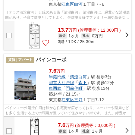
東京都
江東区
白河
１丁目７-６
リテラス清澄白河 川と緑のある街「清澄白河」 清澄白河は、緑豊かな清澄庭
園があり、子育て環境としてもよく、 住環境良好でファミリー層や単身女性
から特に人気のエリアです。 ま...
13.7
万
円
(管理費等：12,000円 )
1ヶ月
0万円
敷金
礼金
3階 / 1DK / 25.30㎡
パインコーポ
賃貸 | アパート
7.6
万円
半蔵門線
「
清澄白河
」駅 徒歩3分
都営大江戸線
「
森下
」駅 徒歩12分
東西線
「
門前仲町
」駅 徒歩13分
築14年 / 21.15㎡
東京都
江東区
三好
１丁目7-12
パインコーポ 清澄白河は静かな住宅街が広がっており、スーパーや薬局など
も多く 生活する上での環境が整っていて住みやすい街です。 また、緑豊かな
清澄庭園があるので 子育て環境...
7.6
万
円
(管理費等：3,000円 )
1ヶ月
1ヶ月
敷金
礼金