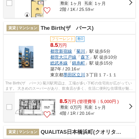
1ヶ月
1ヶ月
敷金
礼金
2階 / 1K / 25.59㎡
The Birth(ザ バース)
賃貸 | マンション
フリーレント
敷0
8.5
万円
都営新宿線
「
菊川
」駅 徒歩5分
都営大江戸線
「
森下
」駅 徒歩10分
総武本線
「
錦糸町
」駅 徒歩15分
築7年 / 20.16㎡
東京都
墨田区
立川
３丁目１７-１１
The Birth(ザ バース) 菊川駅周辺は、工場が多い下町の住宅街が広がってい
ます。 大きめのスーパーがあり、飲食店が多く、生活に便利な住環境が魅力
です。 治安も良いので女性の...
8.5
万
円
(管理費等：5,000円 )
0万円
1ヶ月
敷金
礼金
4階 / 1R / 20.16㎡
QUALITAS日本橋浜町(クオリタス日本橋浜町)
賃貸 | マンション