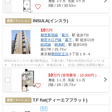
1ヶ月
0ヶ月
敷金
礼金
3階 / 1R / 30.53㎡
INSULA(インスラ)
賃貸 | マンション
10
万円
都営新宿線
「
菊川
」駅 徒歩7分
都営大江戸線
「
森下
」駅 徒歩11分
総武線
「
錦糸町
」駅 徒歩14分
築17年 / 25.73㎡
東京都
墨田区
立川
３丁目１６-４
INSULA(インスラ) 菊川駅周辺は、工場が多い下町の住宅街が広がっていま
す。 大きめのスーパーがあり、飲食店が多く、生活に便利な住環境が魅力で
す。 治安も良いので女性の一人暮...
10
万
円
(管理費等：10,000円 )
1ヶ月
1ヶ月
敷金
礼金
2階 / 1R / 25.73㎡
T.F flat(ティーエフフラット)
賃貸 | マンション
礼0