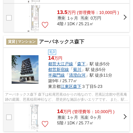
13.5
万
円
(管理費等：10,000円 )
1ヶ月
0万円
敷金
礼金
4階 / 1DK / 25.21㎡
アーバネックス森下
賃貸 | マンション
礼0
14
万円
都営大江戸線
「
森下
」駅 徒歩5分
都営新宿線
「
菊川
」駅 徒歩5分
半蔵門線
「
清澄白河
」駅 徒歩11分
築9年 / 25.77㎡
東京都
江東区
森下
３丁目5-23
アーバネックス森下 森下は松尾芭蕉ゆかりの地なので、芭蕉記念館や芭蕉庵
跡の庭園、芭蕉稲荷神社など、 歴史的な施設が多いエリアです。 また、駅前
の飲み屋や街中の建物も、江戸時...
14
万
円
(管理費等：10,000円 )
1ヶ月
0ヶ月
敷金
礼金
5階 / 1DK / 25.77㎡