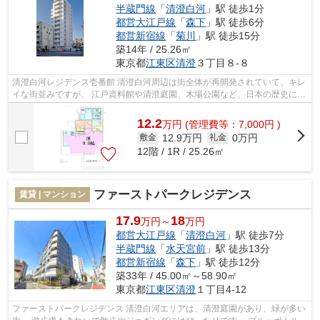
半蔵門線
「
清澄白河
」駅 徒歩1分
都営大江戸線
「
森下
」駅 徒歩6分
都営新宿線
「
菊川
」駅 徒歩15分
築14年 / 25.26㎡
東京都
江東区
清澄
３丁目８-８
清澄白河レジデンス壱番館 清澄白河周辺は街全体が再開発されていて、キレ
イな街並みですが、 江戸資料館や清澄庭園、木場公園など、日本の歴史に関
係する施設も多く、自然も豊かなエ...
12.2
万
円
(管理費等：7,000円 )
12.9万円
0万円
敷金
礼金
12階 / 1R / 25.26㎡
ファーストパークレジデンス
賃貸 | マンション
17.9
18
万円～
万円
都営大江戸線
「
清澄白河
」駅 徒歩7分
半蔵門線
「
水天宮前
」駅 徒歩13分
都営新宿線
「
森下
」駅 徒歩12分
築33年 / 45.00㎡～58.90㎡
東京都
江東区
清澄
１丁目4-12
ファーストパークレジデンス 清澄白河エリアは、清澄庭園があり、緑が多い