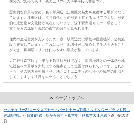
機関のバス停もあり、他のエリアへの移動手段も豊富です。
歴史的な背景も含め、森下駅周辺は江東区の魅力を象徴する場所となっ
ています。江東区は、江戸時代からの歴史を有するエリアであり、歴史
的な建造物や文化財が点在しています。森下駅周辺もその一環として、
古くからの風情と現代の都市の融合が見られます。
住民の生活基盤を支えるため、森下駅周辺には学校や医療機関、公共施
設も充実しています。これにより、地域住民は安心して生活を送ること
ができ、駅周辺エリアは住みやすい環境が整っています。
大江戸線森下駅は、単なる鉄道駅だけでなく、周辺地域との一体感や地
域社会への貢献を大切にする拠点として位置付けられています。これか
らも、その魅力を発展させ、地元コミュニティの活性化や観光の拠点と
して、ますます注目を集めることでしょう。
ページトップへ
センチュリー21ロータスアセットパートナーズ月島ミッドタワーグランド店・
豊洲駅前店
>
(賃貸)路線・駅から探す
>
都営地下鉄都営大江戸線
>
森下駅の賃
貸