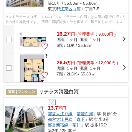
築15年 / 35.53㎡～55.80㎡
東京都
江東区
白河
１丁目7-5
クレドラテース白河 こちらの『クレドラテース白河』は人気の清澄白河エリ
アの好立地物件です。 清澄白河駅徒歩１分と駅近で、毎日忙しいビジネスマ
ン、＆ウーマンにもオススメです...
16.2
万
円
(管理費等：9,000円 )
1ヶ月
1ヶ月
敷金
礼金
6階 / 1DK / 35.53㎡
26.5
万
円
(管理費等：12,000円 )
1ヶ月
1ヶ月
敷金
礼金
7階 / 2LDK / 55.80㎡
リテラス清澄白河
賃貸 | マンション
礼0
13.7
万円
都営大江戸線
「
清澄白河
」駅 徒歩1分
都営大江戸線
「
森下
」駅 徒歩8分
都営新宿線
「
菊川
」駅 徒歩15分
築2年 / 25.30㎡