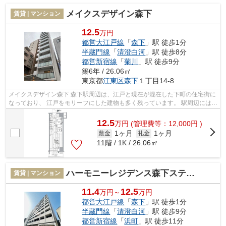
メイクスデザイン森下
賃貸 | マンション
12.5
万円
都営大江戸線
「
森下
」駅 徒歩1分
半蔵門線
「
清澄白河
」駅 徒歩8分
都営新宿線
「
菊川
」駅 徒歩9分
築6年 / 26.06㎡
東京都
江東区
森下
１丁目14-8
メイクスデザイン森下 森下駅周辺は、江戸と現在が混在した下町の住宅街に
なっており、 江戸をモリーフにした建物も多く残っています。 駅周辺には江
東区芭蕉記念館や芭蕉庵史跡展望...
12.5
万
円
(管理費等：12,000円 )
1ヶ月
1ヶ月
敷金
礼金
11階 / 1K / 26.06㎡
ハーモニーレジデンス森下ステーションフロント
賃貸 | マンション
11.4
12.5
万円～
万円
都営大江戸線
「
森下
」駅 徒歩1分
半蔵門線
「
清澄白河
」駅 徒歩9分
都営新宿線
「
浜町
」駅 徒歩11分