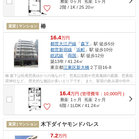
0ヶ月
1ヶ月
敷金
礼金
2階 / 1K / 25.20㎡
椿
賃貸 | マンション
16.4
万円
都営大江戸線
「
森下
」駅 徒歩5分
都営新宿線
「
浜町
」駅 徒歩10分
総武線
「
両国
」駅 徒歩12分
築13年 / 41.24㎡
東京都
江東区
新大橋
２丁目16-8
椿 森下は松尾芭蕉ゆかりの地なので、芭蕉記念館や芭蕉庵跡の庭園、芭蕉稲
荷神社など、 歴史的な施設が多いエリアです。 また、駅前の飲み屋や街中の
建物も、江戸時代をモチーフにし...
16.4
万
円
(管理費等：10,000円 )
1ヶ月
2ヶ月
敷金
礼金
6階 / 1LDK / 41.24㎡
木下ダイヤモンドパレス
賃貸 | マンション
7.2
万円