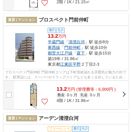
2階 / 1K / 21.15㎡
プロスペクト門前仲町
賃貸 | マンション
敷0
礼0
13.2
万円
半蔵門線
「
清澄白河
」駅 徒歩8分
東西線
「
門前仲町
」駅 徒歩10分
都営大江戸線
「
森下
」駅 徒歩15分
築19年 / 31.86㎡
東京都
江東区
平野
２丁目2-3
プロスペクト門前仲町 門前仲町エリアは下町情緒溢れる雰囲気が魅力の街で
す。 駅周辺には、スーパーやドラッグストアなども多く点在しているため、
日常生活の買い物にも便利。 こ...
13.2
万
円
(管理費等：6,000円 )
0ヶ月
0ヶ月
敷金
礼金
4階 / 1K / 31.86㎡
アーデン清澄白河
賃貸 | マンション
フリーレント
敷0
礼0