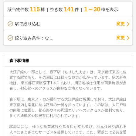
115
141
1～30
該当物件数
棟
空き数
件
棟を表示
駅で絞り込む
変更
変更
絞り込み条件：
なし
森下駅情報
大江戸線の一部として、森下駅（もりしたえき）は、東京都江東区に位
置する駅であり、その周辺には様々な魅力が広がっています。駅の所在
地は、東京都江東区森下1-4-1であり、周辺地域は住宅や商業施設が点
在し、都心部へのアクセスが良好な立地となっています。
森下駅は、東京メトロが運行する大江戸線に所属しており、大江戸線は
東京都内を南北に結ぶ路線の一翼を担っています。この駅は、大江戸線
の南端に位置し、都心部やその周辺エリアへのアクセスが便利であり、
多くの通勤客や観光客に利用されています。
駅周辺には、様々な商業施設や飲食店が立ち並び、地元住民や訪れる
人々にさまざまなサービスを提供しています。また、駅前には公共交通