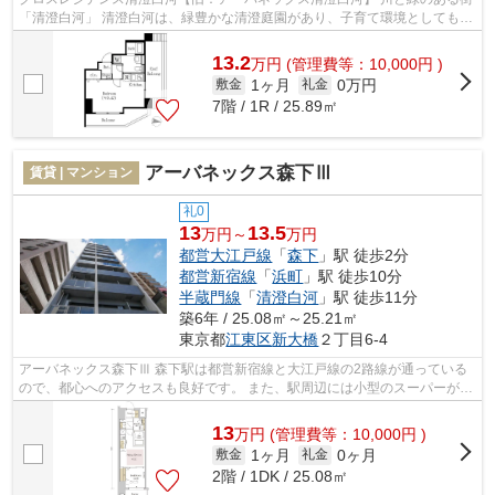
「清澄白河」 清澄白河は、緑豊かな清澄庭園があり、子育て環境としてもよ
く、 住環境良好でファミリー層や...
13.2
万
円
(管理費等：10,000円 )
1ヶ月
0万円
敷金
礼金
7階 / 1R / 25.89㎡
アーバネックス森下Ⅲ
賃貸 | マンション
礼0
13
13.5
万円～
万円
都営大江戸線
「
森下
」駅 徒歩2分
都営新宿線
「
浜町
」駅 徒歩10分
半蔵門線
「
清澄白河
」駅 徒歩11分
築6年 / 25.08㎡～25.21㎡
東京都
江東区
新大橋
２丁目6-4
アーバネックス森下Ⅲ 森下駅は都営新宿線と大江戸線の2路線が通っている
ので、都心へのアクセスも良好です。 また、駅周辺には小型のスーパーが点
在しているのでお買い物にも便利。 ...
13
万
円
(管理費等：10,000円 )
1ヶ月
0ヶ月
敷金
礼金
2階 / 1DK / 25.08㎡