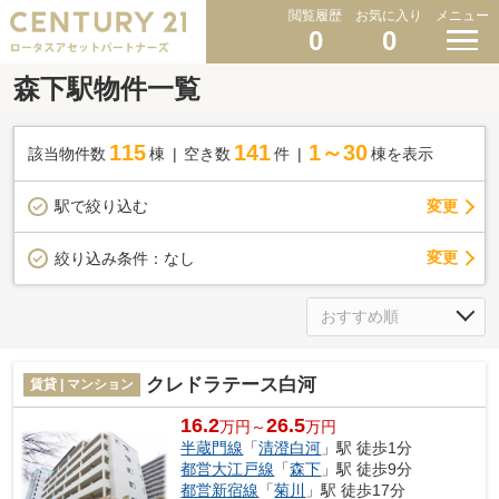
閲覧履歴
お気に入り
メニュー
0
0
森下駅物件一覧
115
141
1～30
該当物件数
棟
空き数
件
棟を表示
駅で絞り込む
変更
変更
絞り込み条件：
なし
クレドラテース白河
賃貸 | マンション
16.2
26.5
万円～
万円
半蔵門線
「
清澄白河
」駅 徒歩1分
都営大江戸線
「
森下
」駅 徒歩9分
都営新宿線
「
菊川
」駅 徒歩17分