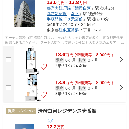
13.6
13.8
万円～
万円
都営大江戸線
「
清澄白河
」駅 徒歩2分
都営新宿線
「
森下
」駅 徒歩4分
半蔵門線
「
水天宮前
」駅 徒歩18分
築18年 / 24.40㎡～24.56㎡
東京都
江東区
常盤
２丁目13-14
アーデン清澄白河 清澄白河はおしゃれなカフェや書店が多く、東京都現代美
術館もあることから、 アートの街として若い女性にも大変人気のエリア。 ま
た、江戸資料館や清澄庭園、木場...
13.6
万
円
(管理費等：8,000円 )
0ヶ月
0ヶ月
敷金
礼金
2階 / 1K / 24.40㎡
13.8
万
円
(管理費等：8,000円 )
0ヶ月
0ヶ月
敷金
礼金
3階 / 1K / 24.56㎡
清澄白河レジデンス壱番館
賃貸 | マンション
礼0
12.2
万円