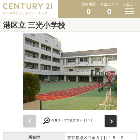
閲覧履歴
お気に入り
メニュー
0
0
港区立 三光小学校
前
次
画像タップで拡大表示【
1
/2】
所在地
東京都港区白金３丁目１８－２