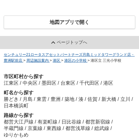
地図アプリで開く
ページトップへ
センチュリー21ロータスアセットパートナーズ月島ミッドタワーグランド店・
豊洲駅前店
>
周辺施設案内
>
港区
>
港区の小学校
>
港区立 三光小学校
市区町村から探す
江東区
/
中央区
/
墨田区
/
台東区
/
千代田区
/
港区
町名から探す
勝どき
/
月島
/
東雲
/
豊洲
/
築地
/
湊
/
佐賀
/
新大橋
/
立川
/
日本橋浜町
路線から探す
都営大江戸線
/
有楽町線
/
日比谷線
/
都営新宿線
/
半蔵門線
/
京葉線
/
東西線
/
都営浅草線
/
総武線
/
ゆりかもめ