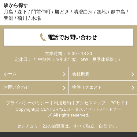
駅から探す
月島
/
森下
/
門前仲町
/
勝どき
/
清澄白河
/
築地
/
越中島
/
豊洲
/
菊川
/
木場
電話でお問い合わせ
営業時間：
9:30～18:30
定休日：
年中無休（※年末年始、GW、夏季休業除く）
ホーム
会社概要
お問い合わせ
物件リクエスト
プライバシーポリシー
利用規約
アクセスマップ
PCサイト
Copyright(c) CENTURY21ロータスアセットパートナー
ズ All rights reserved.
センチュリー21の加盟店は、すべて独立・自営です。