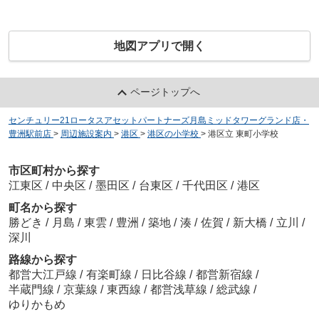
地図アプリで開く
ページトップへ
センチュリー21ロータスアセットパートナーズ月島ミッドタワーグランド店・
豊洲駅前店
>
周辺施設案内
>
港区
>
港区の小学校
>
港区立 東町小学校
市区町村から探す
江東区
/
中央区
/
墨田区
/
台東区
/
千代田区
/
港区
町名から探す
勝どき
/
月島
/
東雲
/
豊洲
/
築地
/
湊
/
佐賀
/
新大橋
/
立川
/
深川
路線から探す
都営大江戸線
/
有楽町線
/
日比谷線
/
都営新宿線
/
半蔵門線
/
京葉線
/
東西線
/
都営浅草線
/
総武線
/
ゆりかもめ