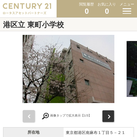
閲覧履歴
お気に入り
メニュー
0
0
港区立 東町小学校
前
次
画像タップで拡大表示【
1
/3】
所在地
東京都港区南麻布１丁目５－２１