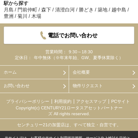
駅から探す
月島
/
門前仲町
/
森下
/
清澄白河
/
勝どき
/
築地
/
越中島
/
豊洲
/
菊川
/
木場
電話でお問い合わせ
営業時間：
9:30～18:30
定休日：
年中無休（※年末年始、GW、夏季休業除く）
ホーム
会社概要
お問い合わせ
物件リクエスト
プライバシーポリシー
利用規約
アクセスマップ
PCサイト
Copyright(c) CENTURY21ロータスアセットパートナー
ズ All rights reserved.
センチュリー21の加盟店は、すべて独立・自営です。