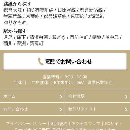
路線から探す
都営大江戸線
/
有楽町線
/
日比谷線
/
都営新宿線
/
半蔵門線
/
京葉線
/
都営浅草線
/
東西線
/
総武線
/
ゆりかもめ
駅から探す
月島
/
森下
/
清澄白河
/
勝どき
/
門前仲町
/
築地
/
越中島
/
菊川
/
豊洲
/
新富町
電話でお問い合わせ
営業時間：
9:30～18:30
定休日：
年中無休（※年末年始、GW、夏季休業除く）
ホーム
会社概要
お問い合わせ
物件リクエスト
プライバシーポリシー
利用規約
アクセスマップ
PCサイト
Copyright(c) CENTURY21ロータスアセットパートナー