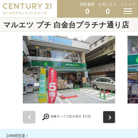
閲覧履歴
お気に入り
メニュー
0
0
マルエツ プチ 白金台プラチナ通り店
前
次
画像タップで拡大表示【
1
/3】
24時間営業！