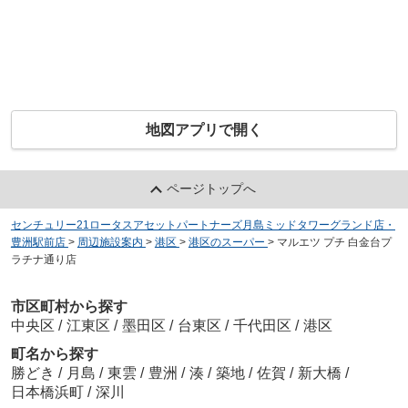
地図アプリで開く
ページトップへ
センチュリー21ロータスアセットパートナーズ月島ミッドタワーグランド店・
豊洲駅前店
>
周辺施設案内
>
港区
>
港区のスーパー
>
マルエツ プチ 白金台プ
ラチナ通り店
市区町村から探す
中央区
/
江東区
/
墨田区
/
台東区
/
千代田区
/
港区
町名から探す
勝どき
/
月島
/
東雲
/
豊洲
/
湊
/
築地
/
佐賀
/
新大橋
/
日本橋浜町
/
深川