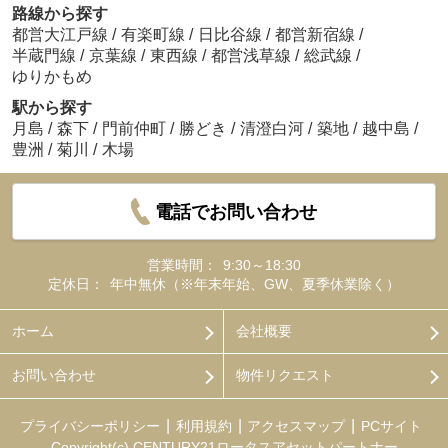
路線から探す
都営大江戸線
/
有楽町線
/
日比谷線
/
都営新宿線
/
半蔵門線
/
京葉線
/
東西線
/
都営浅草線
/
総武線
/
ゆりかもめ
駅から探す
月島
/
森下
/
門前仲町
/
勝どき
/
清澄白河
/
築地
/
越中島
/
豊洲
/
菊川
/
木場
電話でお問い合わせ
営業時間：
9:30～18:30
定休日：
年中無休（※年末年始、GW、夏季休業除く）
ホーム
会社概要
お問い合わせ
物件リクエスト
プライバシーポリシー
利用規約
アクセスマップ
PCサイト
Copyright(c) CENTURY21ロータスアセットパートナー