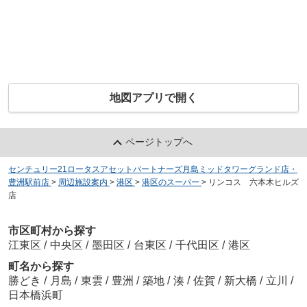
地図アプリで開く
ページトップへ
センチュリー21ロータスアセットパートナーズ月島ミッドタワーグランド店・
豊洲駅前店
>
周辺施設案内
>
港区
>
港区のスーパー
>
リンコス 六本木ヒルズ
店
市区町村から探す
江東区
/
中央区
/
墨田区
/
台東区
/
千代田区
/
港区
町名から探す
勝どき
/
月島
/
東雲
/
豊洲
/
築地
/
湊
/
佐賀
/
新大橋
/
立川
/
日本橋浜町