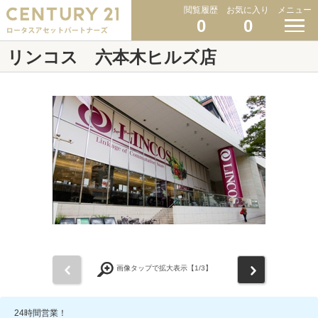
閲覧履歴
お気に入り
メニュー
0
0
リンコス 六本木ヒルズ店
前
次
画像タップで拡大表示【
1
/3】
24時間営業！