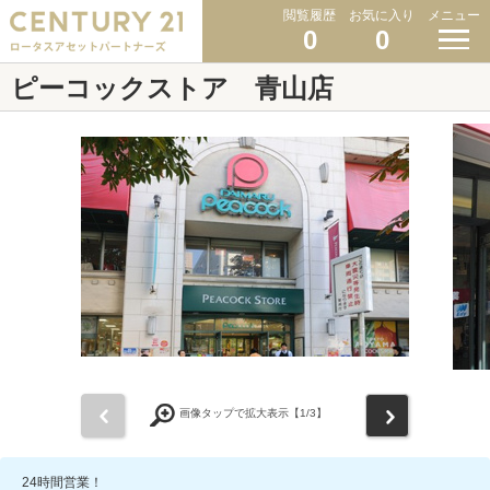
閲覧履歴
お気に入り
メニュー
0
0
ピーコックストア 青山店
前
次
画像タップで拡大表示【
1
/3】
24時間営業！