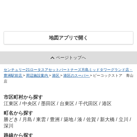
地図アプリで開く
ページトップへ
センチュリー21ロータスアセットパートナーズ月島ミッドタワーグランド店・
豊洲駅前店
>
周辺施設案内
>
港区
>
港区のスーパー
>
ピーコックストア 青山
店
市区町村から探す
江東区
/
中央区
/
墨田区
/
台東区
/
千代田区
/
港区
町名から探す
勝どき
/
月島
/
東雲
/
豊洲
/
築地
/
湊
/
佐賀
/
新大橋
/
立川
/
深川
路線から探す