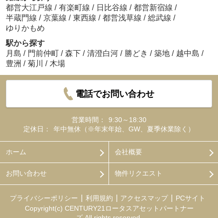
都営大江戸線
/
有楽町線
/
日比谷線
/
都営新宿線
/
半蔵門線
/
京葉線
/
東西線
/
都営浅草線
/
総武線
/
ゆりかもめ
駅から探す
月島
/
門前仲町
/
森下
/
清澄白河
/
勝どき
/
築地
/
越中島
/
豊洲
/
菊川
/
木場
電話でお問い合わせ
営業時間：
9:30～18:30
定休日：
年中無休（※年末年始、GW、夏季休業除く）
ホーム
会社概要
お問い合わせ
物件リクエスト
プライバシーポリシー
利用規約
アクセスマップ
PCサイト
Copyright(c) CENTURY21ロータスアセットパートナー
ズ All rights reserved.