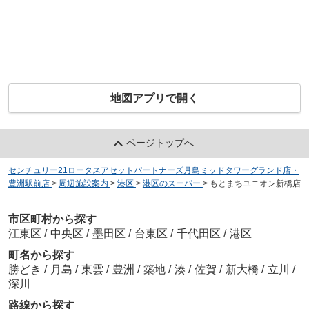
地図アプリで開く
ページトップへ
センチュリー21ロータスアセットパートナーズ月島ミッドタワーグランド店・
豊洲駅前店
>
周辺施設案内
>
港区
>
港区のスーパー
>
もとまちユニオン新橋店
市区町村から探す
江東区
/
中央区
/
墨田区
/
台東区
/
千代田区
/
港区
町名から探す
勝どき
/
月島
/
東雲
/
豊洲
/
築地
/
湊
/
佐賀
/
新大橋
/
立川
/
深川
路線から探す