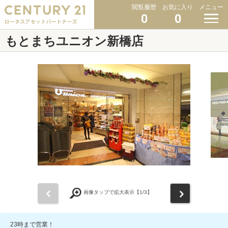
閲覧履歴
お気に入り
メニュー
0
0
もとまちユニオン新橋店
前
次
画像タップで拡大表示【
1
/3】
23時まで営業！