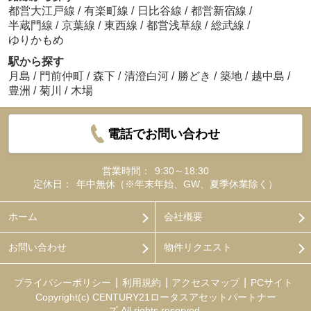
都営大江戸線
/
有楽町線
/
日比谷線
/
都営新宿線
/
半蔵門線
/
京葉線
/
東西線
/
都営浅草線
/
総武線
/
ゆりかもめ
駅から探す
月島
/
門前仲町
/
森下
/
清澄白河
/
勝どき
/
築地
/
越中島
/
豊洲
/
菊川
/
木場
電話でお問い合わせ
営業時間：
9:30～18:30
定休日：
年中無休（※年末年始、GW、夏季休業除く）
ホーム
会社概要
お問い合わせ
物件リクエスト
プライバシーポリシー
利用規約
アクセスマップ
PCサイト
Copyright(c) CENTURY21ロータスアセットパートナー
ズ All rights reserved.