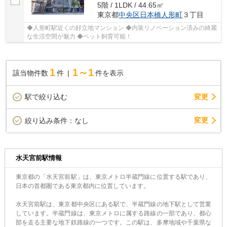
5階 / 1LDK / 44.65㎡
東京都
中央区
日本橋人形町
３丁目
◆人形町駅近くの好立地マンション ◆内装リノベーション済みの綺麗
な生活空間が魅力 ◆ペット飼育可能！
1
1～1
該当物件数
件
件を表示
駅で絞り込む
変更
変更
絞り込み条件：
なし
水天宮前駅情報
東京都の「水天宮前駅」は、東京メトロ半蔵門線に位置する駅であり、
日本の首都圏である東京都内に位置しています。
水天宮前駅は、東京都中央区にある駅で、半蔵門線の地下駅として営業
しています。半蔵門線は、東京メトロに属する路線の一部であり、都心
部を走る主要な地下鉄路線の一つです。この駅は、多摩地域や千葉県な