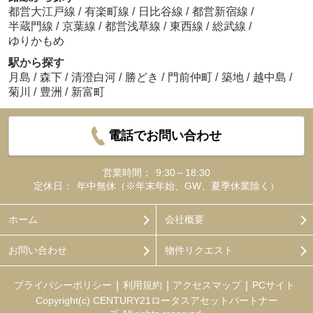
都営大江戸線
/
有楽町線
/
日比谷線
/
都営新宿線
/
半蔵門線
/
京葉線
/
都営浅草線
/
東西線
/
総武線
/
ゆりかもめ
駅から探す
月島
/
森下
/
清澄白河
/
勝どき
/
門前仲町
/
築地
/
越中島
/
菊川
/
豊洲
/
新富町
電話でお問い合わせ
営業時間：
9:30～18:30
定休日：
年中無休（※年末年始、GW、夏季休業除く）
ホーム
会社概要
お問い合わせ
物件リクエスト
プライバシーポリシー
利用規約
アクセスマップ
PCサイト
Copyright(c) CENTURY21ロータスアセットパートナー