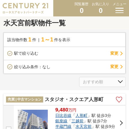
閲覧履歴
お気に入り
メニュー
0
0
水天宮前駅物件一覧
1
1～1
該当物件数
件
件を表示
駅で絞り込む
変更
変更
絞り込み条件：
なし
スタジオ・スクエア人形町
売買 | 中古マンション
9,480
万
円
日比谷線
「
人形町
」駅 徒歩3分
銀座線
「
三越前
」駅 徒歩7分
半蔵門線
「
水天宮前
」駅 徒歩9分