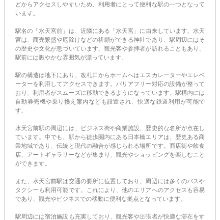
どからアクセスしやすいため、利用者にとって便利な駅の一つとなって
います。
駅名の「水天宮前」は、近隣にある「水天宮」に由来しています。水天
宮は、商売繁盛や厄除けなどの祈願ができる神社であり、駅周辺にはそ
の歴史や文化が息づいています。観光客や参拝者が訪れることもあり、
駅前には賑やかな雰囲気が漂っています。
駅の構造は地下にあり、改札口からホームへはエスカレーターやエレベ
ーターを利用してアクセスできます。バリアフリー対応の設備が整って
おり、利用者がスムーズに移動できるようになっています。駅構内には
自動券売機や乗り換え案内なども設置され、快適な鉄道利用が可能で
す。
水天宮前駅の周辺には、ビジネス街や商業施設、歴史的な名所が点在し
ています。中でも、駅から徒歩圏内にある日本橋エリアは、歴史ある商
業地域であり、伝統と現代の融合が感じられる場所です。商店街や飲食
店、アートギャラリーなどが集まり、観光やショッピングを楽しむこと
ができます。
また、水天宮前駅は交通の要所に位置しており、周辺には多くのバスや
タクシーも利用可能です。これにより、他のエリアへのアクセスも容易
であり、観光やビジネスでの移動に便利な拠点となっています。
駅周辺には宿泊施設も充実しており、観光客や出張者が快適な滞在をす