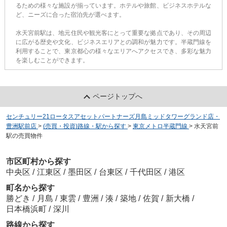
るための様々な施設が揃っています。ホテルや旅館、ビジネスホテルな
ど、ニーズに合った宿泊先が選べます。
水天宮前駅は、地元住民や観光客にとって重要な拠点であり、その周辺
に広がる歴史や文化、ビジネスエリアとの調和が魅力です。半蔵門線を
利用することで、東京都心の様々なエリアへアクセスでき、多彩な魅力
を楽しむことができます。
ページトップへ
センチュリー21ロータスアセットパートナーズ月島ミッドタワーグランド店・
豊洲駅前店
>
(売買・投資)路線・駅から探す
>
東京メトロ半蔵門線
>
水天宮前
駅の売買物件
市区町村から探す
中央区
/
江東区
/
墨田区
/
台東区
/
千代田区
/
港区
町名から探す
勝どき
/
月島
/
東雲
/
豊洲
/
湊
/
築地
/
佐賀
/
新大橋
/
日本橋浜町
/
深川
路線から探す