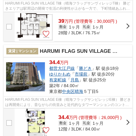
HARUMI FLAG SUN VILLAGE T棟（晴海フラッグサンヴィレッジT棟） 勝ど
きエリアは駅周辺の開発で生活の利便性が上がる一方で、 下町情緒あふれる
街並みや隅田川を従来する屋形船など、...
39
万
円
(管理費等：30,000円 )
1ヶ月
1ヶ月
敷金
礼金
28階 / 3LDK / 76.75㎡
HARUMI FLAG SUN VILLAGE E棟（晴海フラッグサンビレッジE棟
賃貸 | マンション
34.4
万円
都営大江戸線
「
勝どき
」駅 徒歩18分
ゆりかもめ
「
市場前
」駅 徒歩20分
有楽町線
「
月島
」駅 徒歩25分
築2年 / 84.00㎡
東京都
中央区
晴海
５丁目5
HARUMI FLAG SUN VILLAGE E棟（晴海フラッグサンビレッジE棟） 勝どき
は再開発により、昔ながらの街並みと近代的なタワーマンションのコントラ
ストが魅力の一つになりました。 今後も...
34.4
万
円
(管理費等：26,000円 )
1ヶ月
1ヶ月
敷金
礼金
12階 / 3LDK / 84.00㎡