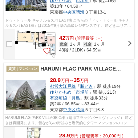
ゆりかもめ
「
市場前
」駅 徒歩19分
築10年 / 64.59㎡
東京都
中央区
晴海
３丁目13-1
ドゥ・トゥール キャナル＆スパ EAST棟 こちらの『ドゥ・トゥール キャナ
ル＆スパ EAST棟』は2015年9月築の高級レジデンスです。 勝どきエリアは
街全体が整備・開発され、暮らしやす...
42
万
円
(管理費等：- )
1ヶ月
1ヶ月
敷金
礼金
43階 / 2LDK / 64.59㎡
HARUMI FLAG PARK VILLAGE C棟
賃貸 | マンション
28.9
35
万円～
万円
都営大江戸線
「
勝どき
」駅 徒歩19分
ゆりかもめ
「
市場前
」駅 徒歩21分
有楽町線
「
月島
」駅 徒歩33分
築2年 / 66.85㎡～83.44㎡
東京都
中央区
晴海
５丁目6-3
HARUMI FLAG PARK VILLAGE C棟（晴海フラッグパークヴィレッジ） 勝ど
きは再開発により、昔ながらの街並みと近代的なタワーマンションのコント
ラストが魅力の一つになりました。 今後...
28.9
万
円
(管理費等：20,000円 )