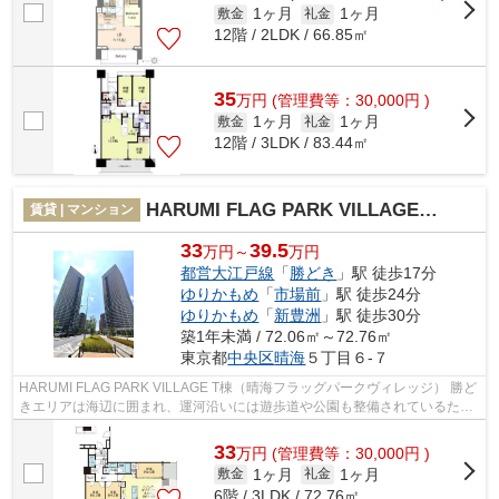
1ヶ月
1ヶ月
敷金
礼金
12階 / 2LDK / 66.85㎡
35
万
円
(管理費等：30,000円 )
1ヶ月
1ヶ月
敷金
礼金
12階 / 3LDK / 83.44㎡
HARUMI FLAG PARK VILLAGE T棟（晴海フラッグパークヴィレッジ）
賃貸 | マンション
33
39.5
万円～
万円
都営大江戸線
「
勝どき
」駅 徒歩17分
ゆりかもめ
「
市場前
」駅 徒歩24分
ゆりかもめ
「
新豊洲
」駅 徒歩30分
築1年未満 / 72.06㎡～72.76㎡
東京都
中央区
晴海
５丁目６-７
HARUMI FLAG PARK VILLAGE T棟（晴海フラッグパークヴィレッジ） 勝ど
きエリアは海辺に囲まれ、運河沿いには遊歩道や公園も整備されているた
め、マンション上階からは都心の夜景も見...
33
万
円
(管理費等：30,000円 )
1ヶ月
1ヶ月
敷金
礼金
6階 / 3LDK / 72.76㎡