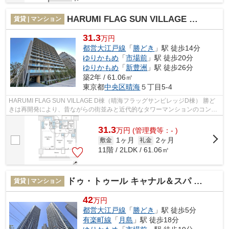
HARUMI FLAG SUN VILLAGE D棟（晴海フラッグサンビレッジD棟）
賃貸 | マンション
31.3
万円
都営大江戸線
「
勝どき
」駅 徒歩14分
ゆりかもめ
「
市場前
」駅 徒歩20分
ゆりかもめ
「
新豊洲
」駅 徒歩26分
築2年 / 61.06㎡
東京都
中央区
晴海
５丁目5-4
HARUMI FLAG SUN VILLAGE D棟（晴海フラッグサンビレッジD棟） 勝ど
きは再開発により、昔ながらの街並みと近代的なタワーマンションのコント
ラストが魅力の一つになりました。 今後も...
31.3
万
円
(管理費等：- )
1ヶ月
2ヶ月
敷金
礼金
11階 / 2LDK / 61.06㎡
ドゥ・トゥール キャナル＆スパ EAST棟
賃貸 | マンション
42
万円
都営大江戸線
「
勝どき
」駅 徒歩5分
有楽町線
「
月島
」駅 徒歩18分