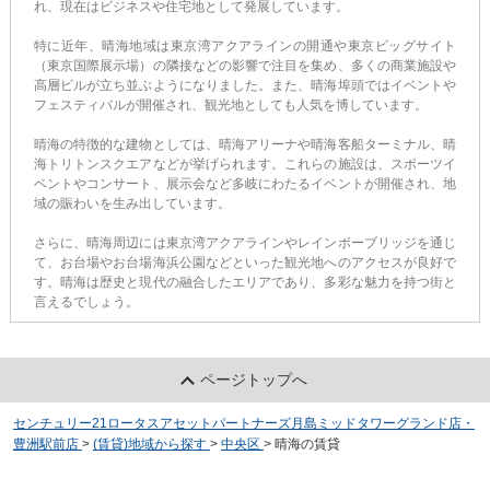
れ、現在はビジネスや住宅地として発展しています。
特に近年、晴海地域は東京湾アクアラインの開通や東京ビッグサイト
（東京国際展示場）の隣接などの影響で注目を集め、多くの商業施設や
高層ビルが立ち並ぶようになりました。また、晴海埠頭ではイベントや
フェスティバルが開催され、観光地としても人気を博しています。
晴海の特徴的な建物としては、晴海アリーナや晴海客船ターミナル、晴
海トリトンスクエアなどが挙げられます。これらの施設は、スポーツイ
ベントやコンサート、展示会など多岐にわたるイベントが開催され、地
域の賑わいを生み出しています。
さらに、晴海周辺には東京湾アクアラインやレインボーブリッジを通じ
て、お台場やお台場海浜公園などといった観光地へのアクセスが良好で
す。晴海は歴史と現代の融合したエリアであり、多彩な魅力を持つ街と
言えるでしょう。
ページトップへ
センチュリー21ロータスアセットパートナーズ月島ミッドタワーグランド店・
豊洲駅前店
>
(賃貸)地域から探す
>
中央区
>
晴海の賃貸