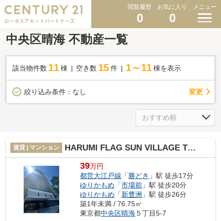
閲覧履歴
お気に入り
メニュー
0
0
中央区晴海 不動産一覧
11
15
1～11
該当物件数
棟
空き数
件
棟を表示
変更
絞り込み条件：
なし
HARUMI FLAG SUN VILLAGE T棟（晴海フラッグサンヴィレッジT棟）
賃貸 | マンション
39
万円
都営大江戸線
「
勝どき
」駅 徒歩17分
ゆりかもめ
「
市場前
」駅 徒歩20分
ゆりかもめ
「
新豊洲
」駅 徒歩26分
築1年未満 / 76.75㎡
東京都
中央区
晴海
５丁目5-7