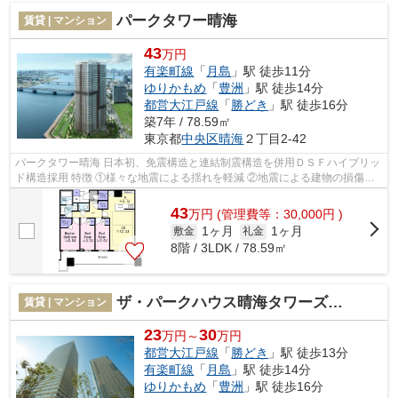
パークタワー晴海
賃貸 | マンション
43
万円
有楽町線
「
月島
」駅 徒歩11分
ゆりかもめ
「
豊洲
」駅 徒歩14分
都営大江戸線
「
勝どき
」駅 徒歩16分
築7年 / 78.59㎡
東京都
中央区
晴海
２丁目2-42
パークタワー晴海 日本初、免震構造と連結制震構造を併用ＤＳＦハイブリッ
ド構造採用 特徴 ①様々な地震による揺れを軽減 ②地震による建物の損傷を
軽減 ③揺れが早くおさまる安心感 ④...
43
万
円
(管理費等：30,000円 )
1ヶ月
1ヶ月
敷金
礼金
8階 / 3LDK / 78.59㎡
ザ・パークハウス晴海タワーズティアロレジデンス
賃貸 | マンション
23
30
万円～
万円
都営大江戸線
「
勝どき
」駅 徒歩13分
有楽町線
「
月島
」駅 徒歩14分
ゆりかもめ
「
豊洲
」駅 徒歩16分