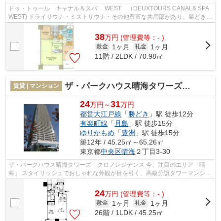
ドゥ・トゥール キャナル＆スパ WEST （DEUXTOURS CANAL& SPA
WEST) ドライサウナ・ミストサウナ・その他豊富な共用部があり、勝どき駅
にも近いのが魅力です。 勝どきは再開...
38
万
円
(管理費等：- )
1ヶ月
1ヶ月
敷金
礼金
11階 / 2LDK / 70.98㎡
ザ・パークハウス晴海タワーズ クロノレジデンス
賃貸 | マンション
24
31
万円～
万円
都営大江戸線
「
勝どき
」駅 徒歩12分
有楽町線
「
月島
」駅 徒歩15分
ゆりかもめ
「
豊洲
」駅 徒歩15分
築12年 / 45.25㎡～65.26㎡
東京都
中央区
晴海
２丁目3-30
ザ・パークハウス晴海タワーズ クロノレジデンス 今、注目のエリア「晴
海」 スタイリッシュでおしゃれな外観が目を引く、高級分譲タワーマンショ
ンです。 駅からの徒歩数は少しあ...
24
万
円
(管理費等：- )
1ヶ月
1ヶ月
敷金
礼金
26階 / 1LDK / 45.25㎡