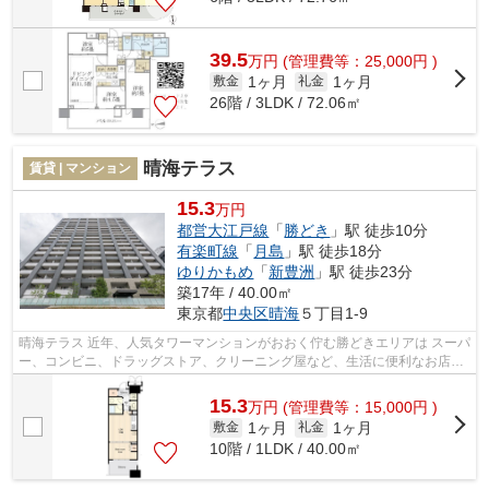
39.5
万
円
(管理費等：25,000円 )
1ヶ月
1ヶ月
敷金
礼金
26階 / 3LDK / 72.06㎡
晴海テラス
賃貸 | マンション
15.3
万円
都営大江戸線
「
勝どき
」駅 徒歩10分
有楽町線
「
月島
」駅 徒歩18分
ゆりかもめ
「
新豊洲
」駅 徒歩23分
築17年 / 40.00㎡
東京都
中央区
晴海
５丁目1-9
晴海テラス 近年、人気タワーマンションがおおく佇む勝どきエリアは スーパ
ー、コンビニ、ドラッグストア、クリーニング屋など、生活に便利なお店も
充実しており、新婚の方からファミ...
15.3
万
円
(管理費等：15,000円 )
1ヶ月
1ヶ月
敷金
礼金
10階 / 1LDK / 40.00㎡