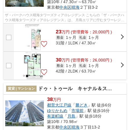
築10年 / 47.30㎡～63.70㎡
東京都
中央区
晴海
２丁目3-2
ザ・パークハウス晴海タワーズティアロレジデンス こちらの「ザ・パークハ
ウス晴海タワーズティアロレジデンス」は、 月島エリアに佇むタワーレジデ
ンス。 都心の水辺に映えるスタイ...
23
万
円
(管理費等：20,000円 )
1ヶ月
1ヶ月
敷金
礼金
31階 / 1LDK / 47.30㎡
30
万
円
(管理費等：26,000円 )
1ヶ月
1ヶ月
敷金
礼金
42階 / 2LDK / 63.70㎡
ドゥ・トゥール キャナル＆スパ WEST
賃貸 | マンション
38
万円
都営大江戸線
「
勝どき
」駅 徒歩6分
ゆりかもめ
「
市場前
」駅 徒歩16分
有楽町線
「
月島
」駅 徒歩18分
築10年 / 70.98㎡
東京都
中央区
晴海
３丁目13-2