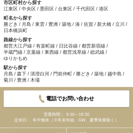
市区町村から探す
江東区
/
中央区
/
墨田区
/
台東区
/
千代田区
/
港区
町名から探す
勝どき
/
月島
/
東雲
/
豊洲
/
築地
/
湊
/
佐賀
/
新大橋
/
立川
/
日本橋浜町
路線から探す
都営大江戸線
/
有楽町線
/
日比谷線
/
都営新宿線
/
半蔵門線
/
京葉線
/
東西線
/
都営浅草線
/
総武線
/
ゆりかもめ
駅から探す
月島
/
森下
/
清澄白河
/
門前仲町
/
勝どき
/
築地
/
越中島
/
菊川
/
豊洲
/
木場
電話でお問い合わせ
営業時間：
9:30～18:30
定休日：
年中無休（※年末年始、GW、夏季休業除く）