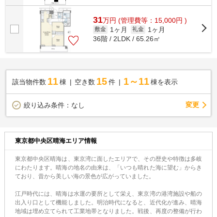
31
万
円
(管理費等：15,000円 )
1ヶ月
1ヶ月
敷金
礼金
36階 / 2LDK / 65.26㎡
11
15
1～11
該当物件数
棟
空き数
件
棟を表示
変更
絞り込み条件：
なし
東京都中央区晴海エリア情報
東京都中央区晴海は、東京湾に面したエリアで、その歴史や特徴は多岐
にわたります。晴海の地名の由来は、「いつも晴れた海に望む」からき
ており、昔から美しい海の景色が広がっていました。
江戸時代には、晴海は水運の要所として栄え、東京湾の港湾施設や船の
出入り口として機能しました。明治時代になると、近代化が進み、晴海
地域は埋め立てられて工業地帯となりました。戦後、再度の整備が行わ