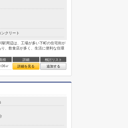
コンクリート
) 菊川駅周辺は、工場が多い下町の住宅街が
あり、飲食店が多く、生活に便利な住環
面積
詳細
検討リスト
9.06㎡
詳細を見る
追加する
６
分