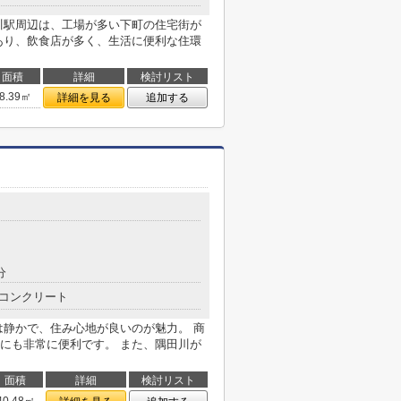
川駅周辺は、工場が多い下町の住宅街が
あり、飲食店が多く、生活に便利な住環
面積
詳細
検討リスト
8.39㎡
詳細を見る
追加する
分
コンクリート
は静かで、住み心地が良いのが魅力。 商
にも非常に便利です。 また、隅田川が
面積
詳細
検討リスト