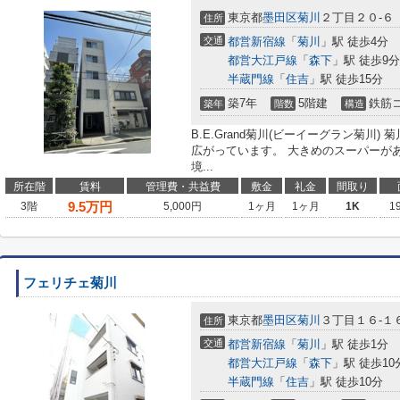
東京都
墨田区
菊川
２丁目２０-６
住所
交通
都営新宿線
「
菊川
」駅 徒歩4分
都営大江戸線
「
森下
」駅 徒歩9分
半蔵門線
「
住吉
」駅 徒歩15分
築7年
5階建
鉄筋
築年
階数
構造
B.E.Grand菊川(ビーイーグラン菊川
広がっています。 大きめのスーパーが
境...
所在階
賃料
管理費・共益費
敷金
礼金
間取り
9.5
万円
3階
5,000円
1ヶ月
1ヶ月
1K
1
フェリチェ菊川
東京都
墨田区
菊川
３丁目１６-１
住所
交通
都営新宿線
「
菊川
」駅 徒歩1分
都営大江戸線
「
森下
」駅 徒歩10
半蔵門線
「
住吉
」駅 徒歩10分