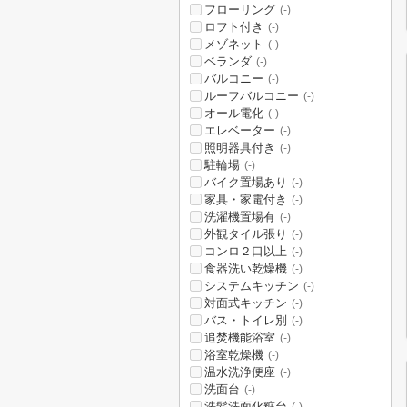
フローリング
(-)
ロフト付き
(-)
メゾネット
(-)
ベランダ
(-)
バルコニー
(-)
ルーフバルコニー
(-)
オール電化
(-)
エレベーター
(-)
照明器具付き
(-)
駐輪場
(-)
バイク置場あり
(-)
家具・家電付き
(-)
洗濯機置場有
(-)
外観タイル張り
(-)
コンロ２口以上
(-)
食器洗い乾燥機
(-)
システムキッチン
(-)
対面式キッチン
(-)
バス・トイレ別
(-)
追焚機能浴室
(-)
浴室乾燥機
(-)
温水洗浄便座
(-)
洗面台
(-)
洗髪洗面化粧台