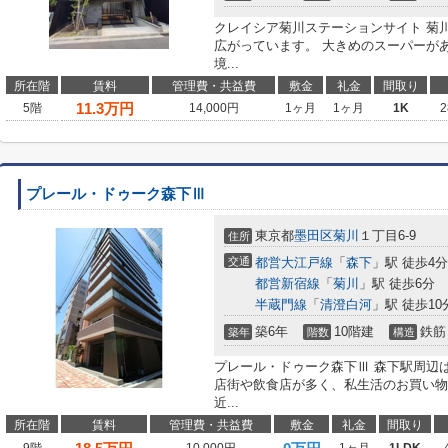
クレイシア菊川ステーションサイト 菊
広がっています。 大きめのスーパーが
境...
所在階
賃料
管理費・共益費
敷金
礼金
間取り
11.3
万円
5階
14,000円
1ヶ月
1ヶ月
1K
2
プレール・ドゥーク森下Ⅲ
東京都
墨田区
菊川
１丁目6-9
住所
交通
都営大江戸線
「
森下
」駅 徒歩4分
都営新宿線
「
菊川
」駅 徒歩6分
半蔵門線
「
清澄白河
」駅 徒歩10
築6年
10階建
鉄筋
築年
階数
構造
プレール・ドゥーク森下Ⅲ 森下駅周辺
店街や飲食店が多く、私生活のお買い物
近...
所在階
賃料
管理費・共益費
敷金
礼金
間取り