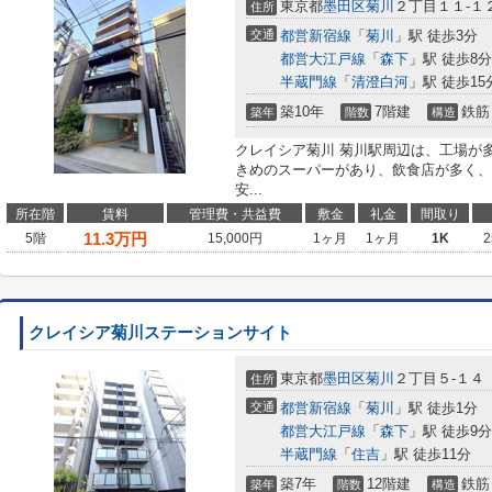
東京都
墨田区
菊川
２丁目１１-１
住所
交通
都営新宿線
「
菊川
」駅 徒歩3分
都営大江戸線
「
森下
」駅 徒歩8分
半蔵門線
「
清澄白河
」駅 徒歩15
築10年
7階建
鉄筋
築年
階数
構造
クレイシア菊川 菊川駅周辺は、工場が
きめのスーパーがあり、飲食店が多く、
安...
所在階
賃料
管理費・共益費
敷金
礼金
間取り
11.3
万円
5階
15,000円
1ヶ月
1ヶ月
1K
2
クレイシア菊川ステーションサイト
東京都
墨田区
菊川
２丁目５-１４
住所
交通
都営新宿線
「
菊川
」駅 徒歩1分
都営大江戸線
「
森下
」駅 徒歩9分
半蔵門線
「
住吉
」駅 徒歩11分
築7年
12階建
鉄筋
築年
階数
構造