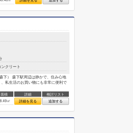
40.48㎡
詳細を見る
追加する
分
コンクリート
ォルム森下） 森下駅周辺は静かで、住み心地
く、私生活のお買い物にも非常に便利で
面積
詳細
検討リスト
8.49㎡
詳細を見る
追加する