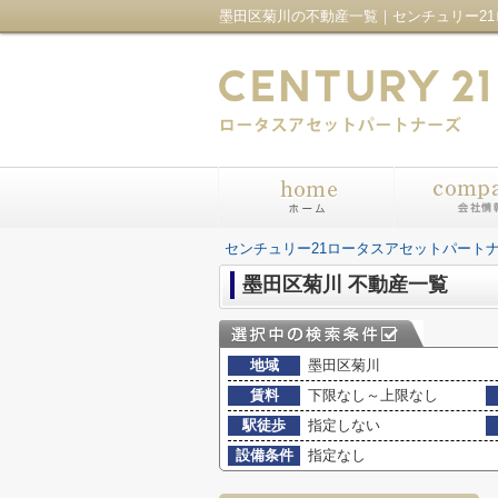
センチュリー21ロータスアセットパート
墨田区菊川 不動産一覧
地域
墨田区菊川
賃料
下限なし～上限なし
駅徒歩
指定しない
設備条件
指定なし