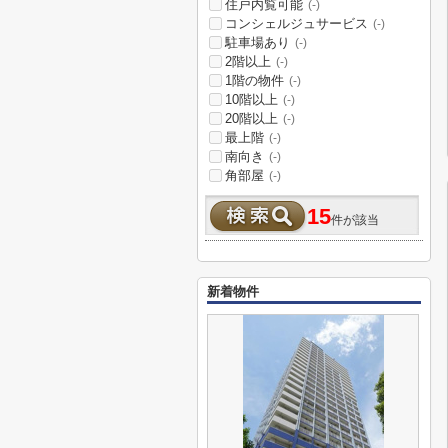
住戸内覧可能
(-)
コンシェルジュサービス
(-)
駐車場あり
(-)
2階以上
(-)
1階の物件
(-)
10階以上
(-)
20階以上
(-)
最上階
(-)
南向き
(-)
角部屋
(-)
15
件が該当
新着物件