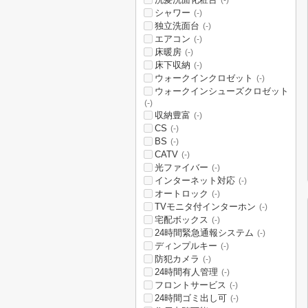
(-)
シャワー
(-)
独立洗面台
(-)
エアコン
(-)
床暖房
(-)
床下収納
(-)
ウォークインクロゼット
(-)
ウォークインシューズクロゼット
(-)
収納豊富
(-)
CS
(-)
BS
(-)
CATV
(-)
光ファイバー
(-)
インターネット対応
(-)
オートロック
(-)
TVモニタ付インターホン
(-)
宅配ボックス
(-)
24時間緊急通報システム
(-)
ディンプルキー
(-)
防犯カメラ
(-)
24時間有人管理
(-)
フロントサービス
(-)
24時間ゴミ出し可
(-)