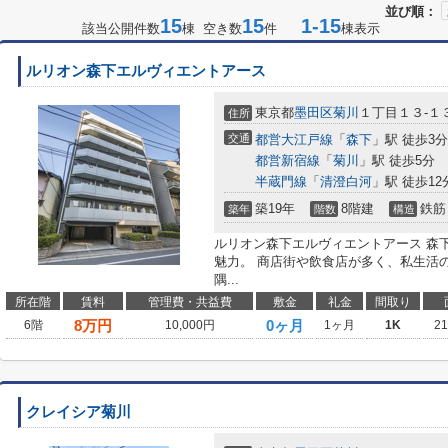
並び順：
15
15
1-15
該当公開件数
棟 空き数
件
棟表示
ルリオン森下エルヴィエントアース
東京都
墨田区
菊川
１丁目１３-１
住所
交通
都営大江戸線
「
森下
」駅 徒歩3分
都営新宿線
「
菊川
」駅 徒歩5分
半蔵門線
「
清澄白河
」駅 徒歩12
築19年
8階建
鉄筋
築年
階数
構造
ルリオン森下エルヴィエントアース 森
魅力。 商店街や飲食店が多く、私生活
隅...
所在階
賃料
管理費・共益費
敷金
礼金
間取り
8
万円
0ヶ月
6階
10,000円
1ヶ月
1K
2
クレイシア菊川