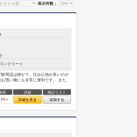
表示件数：
３
分
コンクリート
下駅周辺は静かで、住み心地が良いのが
のお買い物にも非常に便利です。 また、
面積
詳細
検討リスト
1.04㎡
詳細を見る
追加する