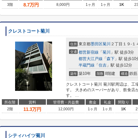
8.7
万円
3階
8,000円
1ヶ月
1ヶ月
1K
2
クレストコート菊川
東京都
墨田区
菊川
２丁目１９-１
住所
交通
都営新宿線
「
菊川
」駅 徒歩3分
都営大江戸線
「
森下
」駅 徒歩10
半蔵門線
「
住吉
」駅 徒歩12分
築10年
8階建
鉄筋
築年
階数
構造
クレストコート菊川 菊川駅周辺は、工
す。 大きめのスーパーがあり、飲食店
す。 ...
所在階
賃料
管理費・共益費
敷金
礼金
間取り
11.3
万円
2階
12,000円
1ヶ月
1ヶ月
1K
2
シティハイツ菊川