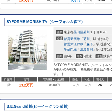
18.5
万円
0万円
9階
10,000円
1ヶ月
1LDK
SYFORME MORISHITA（シーフォルム森下）
東京都
墨田区
菊川
１丁目８-８
住所
交通
都営新宿線
「
菊川
」駅 徒歩4分
都営大江戸線
「
森下
」駅 徒歩5分
半蔵門線
「
清澄白河
」駅 徒歩12
築6年
9階建
鉄筋
築年
階数
構造
SYFORME MORISHITA（シーフ
が良いのが魅力。 商店街や飲食店が多
す。 ま...
所在階
賃料
管理費・共益費
敷金
礼金
間取り
13.2
万円
8階
10,000円
1ヶ月
1ヶ月
2K
2
B.E.Grand菊川(ビーイーグラン菊川)