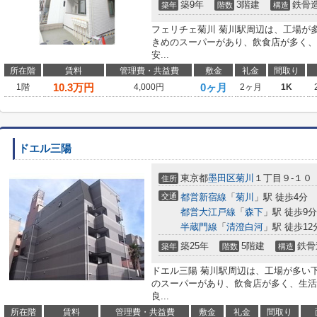
築9年
3階建
鉄骨
築年
階数
構造
フェリチェ菊川 菊川駅周辺は、工場が
きめのスーパーがあり、飲食店が多く、
安...
所在階
賃料
管理費・共益費
敷金
礼金
間取り
10.3
万円
0ヶ月
1階
4,000円
2ヶ月
1K
ドエル三陽
東京都
墨田区
菊川
１丁目９-１０
住所
交通
都営新宿線
「
菊川
」駅 徒歩4分
都営大江戸線
「
森下
」駅 徒歩9分
半蔵門線
「
清澄白河
」駅 徒歩12
築25年
5階建
鉄骨
築年
階数
構造
ドエル三陽 菊川駅周辺は、工場が多い
のスーパーがあり、飲食店が多く、生活
良...
所在階
賃料
管理費・共益費
敷金
礼金
間取り