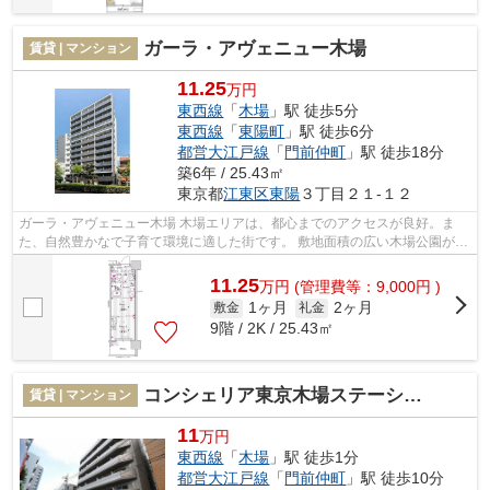
ガーラ・アヴェニュー木場
賃貸 | マンション
11.25
万円
東西線
「
木場
」駅 徒歩5分
東西線
「
東陽町
」駅 徒歩6分
都営大江戸線
「
門前仲町
」駅 徒歩18分
築6年 / 25.43㎡
東京都
江東区
東陽
３丁目２１-１２
ガーラ・アヴェニュー木場 木場エリアは、都心までのアクセスが良好。ま
た、自然豊かなで子育て環境に適した街です。 敷地面積の広い木場公園があ
り、季節ごとに自然を感じられるのも...
11.25
万
円
(管理費等：9,000円 )
1ヶ月
2ヶ月
敷金
礼金
9階 / 2K / 25.43㎡
コンシェリア東京木場ステーションフロント
賃貸 | マンション
11
万円
東西線
「
木場
」駅 徒歩1分
都営大江戸線
「
門前仲町
」駅 徒歩10分