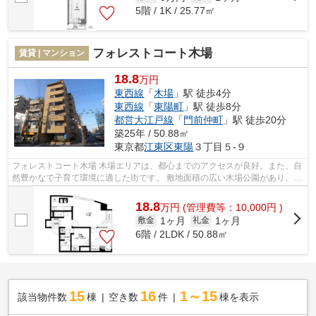
5階 / 1K / 25.77㎡
フォレストコート木場
賃貸 | マンション
18.8
万円
東西線
「
木場
」駅 徒歩4分
東西線
「
東陽町
」駅 徒歩8分
都営大江戸線
「
門前仲町
」駅 徒歩20分
築25年 / 50.88㎡
東京都
江東区
東陽
３丁目５-９
フォレストコート木場 木場エリアは、都心までのアクセスが良好。また、自
然豊かなで子育て環境に適した街です。 敷地面積の広い木場公園があり、季
節ごとに自然を感じられるのも魅力...
18.8
万
円
(管理費等：10,000円 )
1ヶ月
1ヶ月
敷金
礼金
6階 / 2LDK / 50.88㎡
15
16
1～15
該当物件数
棟
空き数
件
棟を表示