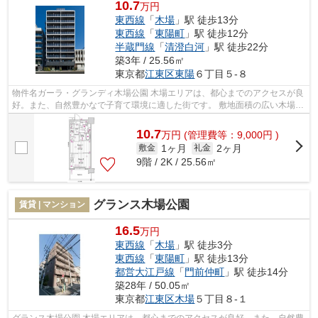
10.7
万円
東西線
「
木場
」駅 徒歩13分
東西線
「
東陽町
」駅 徒歩12分
半蔵門線
「
清澄白河
」駅 徒歩22分
築3年 / 25.56㎡
東京都
江東区
東陽
６丁目５-８
物件名ガーラ・グランディ木場公園 木場エリアは、都心までのアクセスが良
好。また、自然豊かなで子育て環境に適した街です。 敷地面積の広い木場公
園があり、季節ごとに自然を感じら...
10.7
万
円
(管理費等：9,000円 )
1ヶ月
2ヶ月
敷金
礼金
9階 / 2K / 25.56㎡
グランス木場公園
賃貸 | マンション
16.5
万円
東西線
「
木場
」駅 徒歩3分
東西線
「
東陽町
」駅 徒歩13分
都営大江戸線
「
門前仲町
」駅 徒歩14分
築28年 / 50.05㎡
東京都
江東区
木場
５丁目８-１