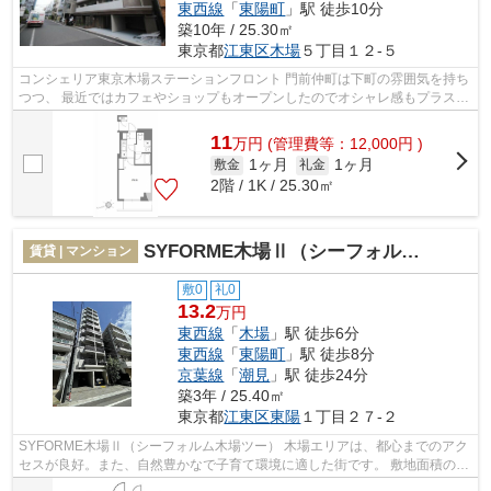
東西線
「
東陽町
」駅 徒歩10分
築10年 / 25.30㎡
東京都
江東区
木場
５丁目１２-５
コンシェリア東京木場ステーションフロント 門前仲町は下町の雰囲気を持ち
つつ、 最近ではカフェやショップもオープンしたのでオシャレ感もプラスさ
れた下町になってきています。 ...
11
万
円
(管理費等：12,000円 )
1ヶ月
1ヶ月
敷金
礼金
2階 / 1K / 25.30㎡
SYFORME木場Ⅱ（シーフォルム木場ツー）
賃貸 | マンション
敷0
礼0
13.2
万円
東西線
「
木場
」駅 徒歩6分
東西線
「
東陽町
」駅 徒歩8分
京葉線
「
潮見
」駅 徒歩24分
築3年 / 25.40㎡
東京都
江東区
東陽
１丁目２７-２
SYFORME木場Ⅱ（シーフォルム木場ツー） 木場エリアは、都心までのアク
セスが良好。また、自然豊かなで子育て環境に適した街です。 敷地面積の広
い木場公園があり、季節ごとに自然を感...