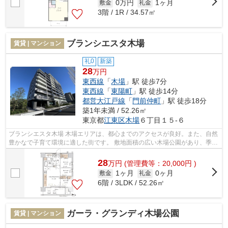
0万円
1ヶ月
敷金
礼金
3階 / 1R / 34.57㎡
ブランシエスタ木場
賃貸 | マンション
礼0
新築
28
万円
東西線
「
木場
」駅 徒歩7分
東西線
「
東陽町
」駅 徒歩14分
都営大江戸線
「
門前仲町
」駅 徒歩18分
築1年未満 / 52.26㎡
東京都
江東区
木場
６丁目１５-６
ブランシエスタ木場 木場エリアは、都心までのアクセスが良好。また、自然
豊かなで子育て環境に適した街です。 敷地面積の広い木場公園があり、季節
ごとに自然を感じられるのも魅力。...
28
万
円
(管理費等：20,000円 )
1ヶ月
0ヶ月
敷金
礼金
6階 / 3LDK / 52.26㎡
ガーラ・グランディ木場公園
賃貸 | マンション