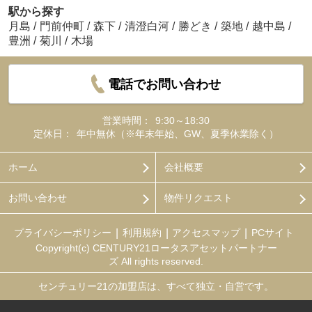
駅から探す
月島
/
門前仲町
/
森下
/
清澄白河
/
勝どき
/
築地
/
越中島
/
豊洲
/
菊川
/
木場
電話でお問い合わせ
営業時間：
9:30～18:30
定休日：
年中無休（※年末年始、GW、夏季休業除く）
ホーム
会社概要
お問い合わせ
物件リクエスト
プライバシーポリシー
利用規約
アクセスマップ
PCサイト
Copyright(c) CENTURY21ロータスアセットパートナー
ズ All rights reserved.
センチュリー21の加盟店は、すべて独立・自営です。