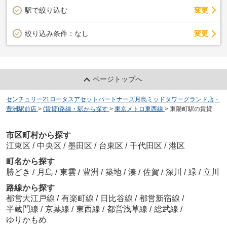
駅で絞り込む
変更
変更
絞り込み条件：
なし
ページトップへ
センチュリー21ロータスアセットパートナーズ月島ミッドタワーグランド店・
豊洲駅前店
>
(賃貸)路線・駅から探す
>
東京メトロ東西線
>
東陽町駅の賃貸
市区町村から探す
江東区
/
中央区
/
墨田区
/
台東区
/
千代田区
/
港区
町名から探す
勝どき
/
月島
/
東雲
/
豊洲
/
築地
/
湊
/
佐賀
/
深川
/
緑
/
立川
路線から探す
都営大江戸線
/
有楽町線
/
日比谷線
/
都営新宿線
/
半蔵門線
/
京葉線
/
東西線
/
都営浅草線
/
総武線
/
ゆりかもめ