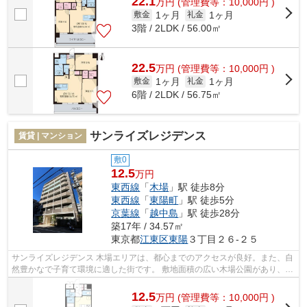
22.1
万
円
(管理費等：10,000円 )
1ヶ月
1ヶ月
敷金
礼金
3階 / 2LDK / 56.00㎡
22.5
万
円
(管理費等：10,000円 )
1ヶ月
1ヶ月
敷金
礼金
6階 / 2LDK / 56.75㎡
サンライズレジデンス
賃貸 | マンション
敷0
12.5
万円
東西線
「
木場
」駅 徒歩8分
東西線
「
東陽町
」駅 徒歩5分
京葉線
「
越中島
」駅 徒歩28分
築17年 / 34.57㎡
東京都
江東区
東陽
３丁目２６-２５
サンライズレジデンス 木場エリアは、都心までのアクセスが良好。また、自
然豊かなで子育て環境に適した街です。 敷地面積の広い木場公園があり、季
節ごとに自然を感じられるのも魅力...
12.5
万
円
(管理費等：10,000円 )