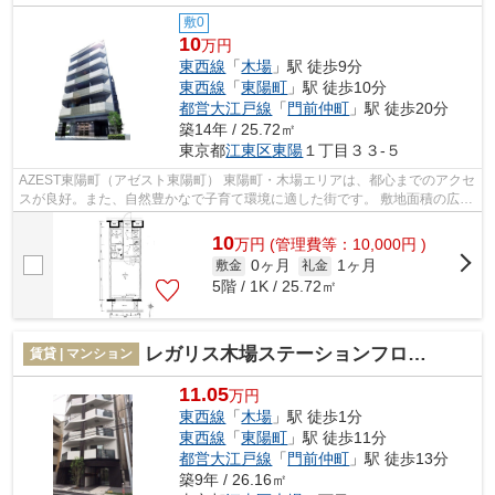
敷0
10
万円
東西線
「
木場
」駅 徒歩9分
東西線
「
東陽町
」駅 徒歩10分
都営大江戸線
「
門前仲町
」駅 徒歩20分
築14年 / 25.72㎡
東京都
江東区
東陽
１丁目３３-５
AZEST東陽町（アゼスト東陽町） 東陽町・木場エリアは、都心までのアクセ
スが良好。また、自然豊かなで子育て環境に適した街です。 敷地面積の広い
木場公園があり、季節ごとに自然を...
10
万
円
(管理費等：10,000円 )
0ヶ月
1ヶ月
敷金
礼金
5階 / 1K / 25.72㎡
レガリス木場ステーションフロント
賃貸 | マンション
11.05
万円
東西線
「
木場
」駅 徒歩1分
東西線
「
東陽町
」駅 徒歩11分
都営大江戸線
「
門前仲町
」駅 徒歩13分
築9年 / 26.16㎡