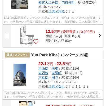
都営大江戸線
「
門前仲町
」駅 徒歩20分
築8年 / 27.03㎡
東京都
江東区
東陽
５丁目
LASPACIO東陽町レジデンス 木場エリアは、都心までのアクセスが良好。ま
た、自然豊かなで子育て環境に適した街です。 敷地面積の広い木場公園があ
り、季節ごとに自然を感じられるのも...
12.5
万
円
(管理費等：10,000円 )
0ヶ月
0ヶ月
敷金
礼金
5階 / 1K / 27.03㎡
Yun Park Kiba(ユンパーク木場)
賃貸 | マンション
22.1
22.5
万円～
万円
東西線
「
木場
」駅 徒歩11分
東西線
「
東陽町
」駅 徒歩15分
京葉線
「
潮見
」駅 徒歩16分
築7年 / 56.00㎡～56.75㎡
東京都
江東区
塩浜
２丁目１１-１８
Yun Park Kiba(ユンパーク木場) 木場エリアは、都心までのアクセスが良好。
また、自然豊かなで子育て環境に適した街です。 敷地面積の広い木場公園が
あり、季節ごとに自然を感じられ...