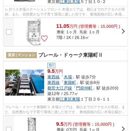
東京都
江東区
木場
５丁目１０-２
レガリス木場ステーションフロント 木場エリアは、都心までのアクセスが良
好。また、自然豊かなで子育て環境に適した街です。 敷地面積の広い木場公
園があり、季節ごとに自然を感じら...
11.05
万
円
(管理費等：15,000円 )
1ヶ月
1ヶ月
敷金
礼金
7階 / 1K / 26.16㎡
プレール・ドゥーク東陽町Ⅱ
賃貸 | マンション
敷0
9.5
万円
東西線
「
木場
」駅 徒歩7分
東西線
「
東陽町
」駅 徒歩8分
都営大江戸線
「
門前仲町
」駅 徒歩20分
築12年 / 25.77㎡
東京都
江東区
東陽
１丁目２６-１１
プレール・ドゥーク東陽町Ⅱ 木場エリアは、都心までのアクセスが良好。ま
た、自然豊かなで子育て環境に適した街です。 敷地面積の広い木場公園があ
り、季節ごとに自然を感じられるの...
9.5
万
円
(管理費等：15,000円 )
0万円
1ヶ月
敷金
礼金