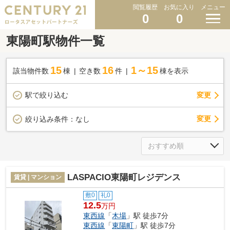
閲覧履歴
お気に入り
メニュー
0
0
東陽町駅物件一覧
15
16
1～15
該当物件数
棟
空き数
件
棟を表示
駅で絞り込む
変更
変更
絞り込み条件：
なし
LASPACIO東陽町レジデンス
賃貸 | マンション
敷0
礼0
12.5
万円
東西線
「
木場
」駅 徒歩7分
東西線
「
東陽町
」駅 徒歩7分