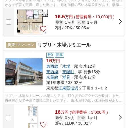
グランス木場公園 木場エリアは、都心までのアクセスが良好。また、自然豊
かなで子育て環境に適した街です。 敷地面積の広い木場公園があり、季節ご
とに自然を感じられるのも魅力。 ...
16.5
万
円
(管理費等：10,000円 )
1ヶ月
1ヶ月
敷金
礼金
2階 / 2DK / 50.05㎡
リブリ・木場ルミエール
賃貸 | マンション
敷0
新築
16
万円
東西線
「
木場
」駅 徒歩12分
東西線
「
東陽町
」駅 徒歩15分
京葉線
「
潮見
」駅 徒歩17分
築1年未満 / 38.02㎡
東京都
江東区
塩浜
２丁目１１-１２
リブリ・木場ルミエール 木場エリアは、都心までのアクセスが良好。また、
自然豊かなで子育て環境に適した街です。 敷地面積の広い木場公園があり、
季節ごとに自然を感じられるのも魅...
16
万
円
(管理費等：3,000円 )
0ヶ月
1ヶ月
敷金
礼金
3階 / 1LDK / 38.02㎡