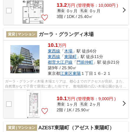
13.2
万
円
(管理費等：10,000円 )
0ヶ月
0ヶ月
敷金
礼金
3階 / 1DK / 25.40㎡
ガーラ・グランディ木場
賃貸 | マンション
10.1
万円
東西線
「
木場
」駅 徒歩6分
東西線
「
東陽町
」駅 徒歩11分
都営大江戸線
「
門前仲町
」駅 徒歩21分
築9年 / 25.90㎡
東京都
江東区
東陽
１丁目１６-２１
ガーラ・グランディ木場 木場エリアは、都心までのアクセスが良好。また、
自然豊かなで子育て環境に適した街です。 敷地面積の広い木場公園があり、
季節ごとに自然を感じられるのも魅...
10.1
万
円
(管理費等：9,000円 )
1ヶ月
2ヶ月
敷金
礼金
2階 / 1K / 25.90㎡
AZEST東陽町（アゼスト東陽町）
賃貸 | マンション