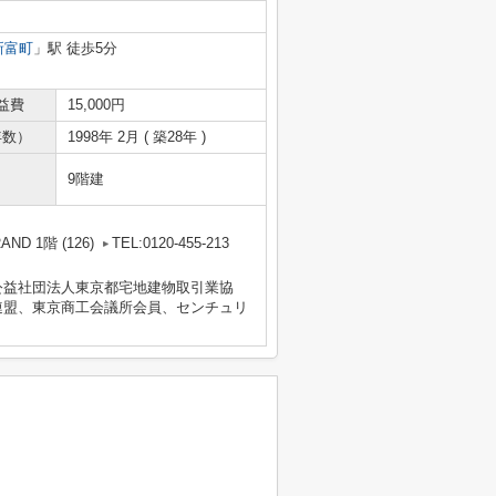
新富町
」駅 徒歩5分
益費
15,000円
年数）
1998年 2月 ( 築28年 )
9階建
D 1階 (126)
TEL:0120-455-213
公益社団法人東京都宅地建物取引業協
連盟、東京商工会議所会員、センチュリ