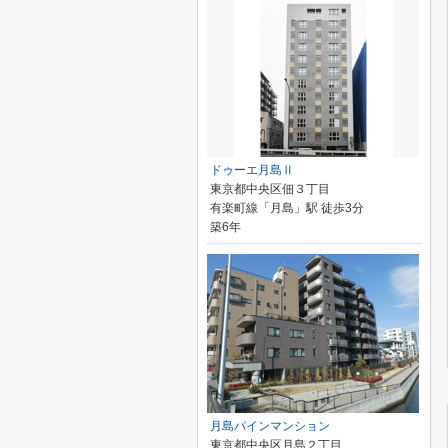
ドゥーエ月島Ⅱ
東京都中央区佃３丁目
有楽町線「月島」駅 徒歩3分
築6年
月島パインマンション
東京都中央区月島２丁目