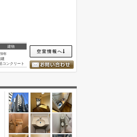
建物
空室情報へ
28年
階建
筋コンクリート