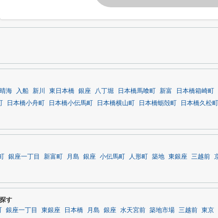
晴海
入船
新川
東日本橋
銀座
八丁堀
日本橋馬喰町
新富
日本橋箱崎町
町
日本橋小舟町
日本橋小伝馬町
日本橋横山町
日本橋蛎殻町
日本橋久松
町
銀座一丁目
新富町
月島
銀座
小伝馬町
人形町
築地
東銀座
三越前
探す
町
銀座一丁目
東銀座
日本橋
月島
銀座
水天宮前
築地市場
三越前
東京