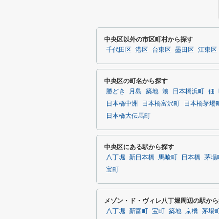
中央区以外の市区町村から探す
千代田区
港区
台東区
墨田区
江東区
中央区の町名から探す
勝どき
月島
築地
湊
日本橋浜町
佃
日本橋中洲
日本橋富沢町
日本橋茅場
日本橋大伝馬町
中央区にある駅から探す
八丁堀
新日本橋
馬喰町
日本橋
茅場
宝町
メゾン・ド・ヴィレ八丁堀周辺の駅から
八丁堀
新富町
宝町
築地
京橋
茅場