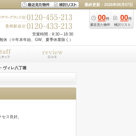
最終更新：2026年08月07日
00
00
件
件
最近見た物件
検討リスト
営業時間：9:30～18:30
無休（※年末年始、GW、夏季休業除く）
・ヴィレ八丁堀
クセス良好。
。