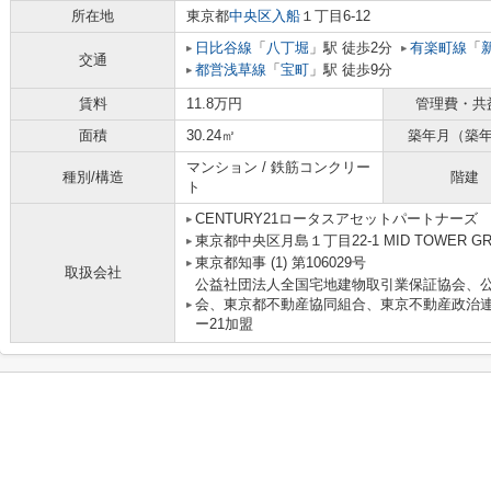
所在地
東京都
中央区
入船
１丁目6-12
日比谷線
「
八丁堀
」駅 徒歩2分
有楽町線
「
交通
都営浅草線
「
宝町
」駅 徒歩9分
賃料
11.8万円
管理費・共
面積
30.24㎡
築年月（築
マンション / 鉄筋コンクリー
種別/構造
階建
ト
CENTURY21ロータスアセットパートナーズ
東京都中央区月島１丁目22-1 MID TOWER GRAN
東京都知事 (1) 第106029号
取扱会社
公益社団法人全国宅地建物取引業保証協会、
会、東京都不動産協同組合、東京不動産政治
ー21加盟