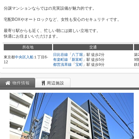
分譲マンションならではの充実設備が魅力的です。
宅配BOXやオートロックなど、女性も安心のセキュリティです。
最寄り駅からも近く、忙しい朝には嬉しい立地です。
快適にお住まいいただけます。
所在地
交通
日比谷線
「
八丁堀
」駅 徒歩2分
築
東京都
中央区
入船
１丁目6-
有楽町線
「
新富町
」駅 徒歩5分
9
12
都営浅草線
「
宝町
」駅 徒歩9分
鉄
物件情報
周辺施設