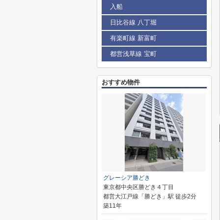
入船
日比谷線 八丁堀
有楽町線 新富町
都営浅草線 宝町
おすすめ物件
グレーシア勝どき
東京都中央区勝どき４丁目
都営大江戸線「勝どき」駅 徒歩2分
築11年