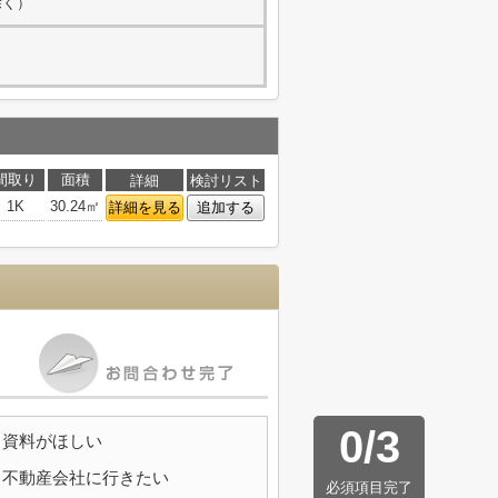
除く）
間取り
面積
詳細
検討リスト
1K
30.24㎡
詳細を見る
追加する
0
/
3
資料がほしい
不動産会社に行きたい
必須項目完了