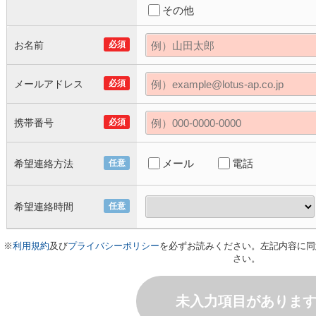
その他
お名前
必須
メールアドレス
必須
携帯番号
必須
メール
電話
希望連絡方法
任意
希望連絡時間
任意
※
利用規約
及び
プライバシーポリシー
を必ずお読みください。左記内容に同
さい。
未入力項目がありま