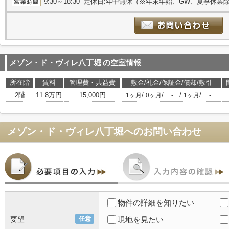
9:30～18:30 定休日:年中無休（※年末年始、GW、夏季休業
メゾン・ド・ヴィレ八丁堀
の空室情報
所在階
賃料
管理費・共益費
敷金/礼金/保証金/償却/敷引
2階
11.8万円
15,000円
/
/
/
/
1ヶ月
0ヶ月
-
1ヶ月
-
メゾン・ド・ヴィレ八丁堀
へのお問い合わせ
物件の詳細を知りたい
要望
任意
現地を見たい