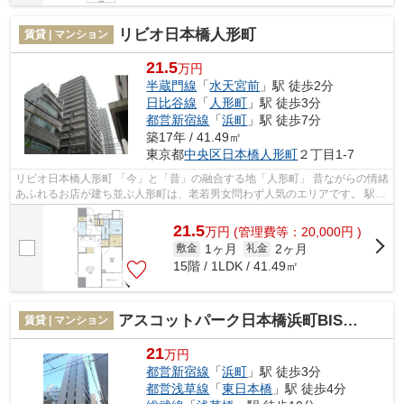
リビオ日本橋人形町
賃貸 | マンション
21.5
万円
半蔵門線
「
水天宮前
」駅 徒歩2分
日比谷線
「
人形町
」駅 徒歩3分
都営新宿線
「
浜町
」駅 徒歩7分
築17年 / 41.49㎡
東京都
中央区
日本橋人形町
２丁目1-7
リビオ日本橋人形町 「今」と「昔」の融合する地「人形町」 昔ながらの情緒
あふれるお店が建ち並ぶ人形町は、老若男女問わず人気のエリアです。 駅へ
のアクセスは、どこに住んでも徒...
21.5
万
円
(管理費等：20,000円 )
1ヶ月
2ヶ月
敷金
礼金
15階 / 1LDK / 41.49㎡
アスコットパーク日本橋浜町BISIKI
賃貸 | マンション
21
万円
都営新宿線
「
浜町
」駅 徒歩3分
都営浅草線
「
東日本橋
」駅 徒歩4分