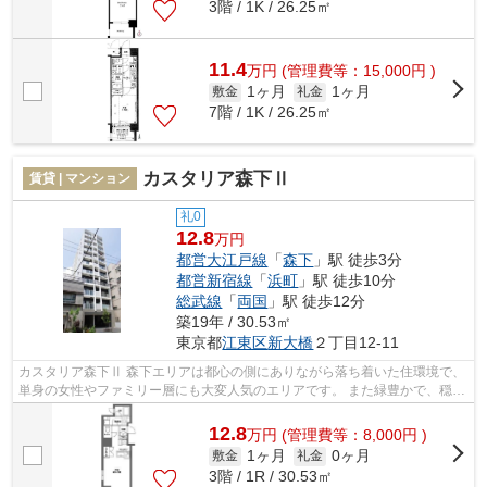
3階 / 1K / 26.25㎡
11.4
万
円
(管理費等：15,000円 )
1ヶ月
1ヶ月
敷金
礼金
7階 / 1K / 26.25㎡
カスタリア森下Ⅱ
賃貸 | マンション
礼0
12.8
万円
都営大江戸線
「
森下
」駅 徒歩3分
都営新宿線
「
浜町
」駅 徒歩10分
総武線
「
両国
」駅 徒歩12分
築19年 / 30.53㎡
東京都
江東区
新大橋
２丁目12-11
カスタリア森下Ⅱ 森下エリアは都心の側にありながら落ち着いた住環境で、
単身の女性やファミリー層にも大変人気のエリアです。 また緑豊かで、穏や
かな雰囲気の町並みも人気の理由...
12.8
万
円
(管理費等：8,000円 )
1ヶ月
0ヶ月
敷金
礼金
3階 / 1R / 30.53㎡