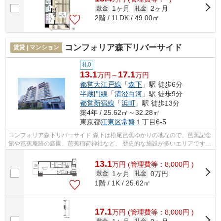
1ヶ月
2ヶ月
敷金
礼金
2階 / 1LDK / 49.00㎡
コンフォリア森下リバーサイド
賃貸 | マンション
礼0
13.1
17.1
万円～
万円
都営大江戸線
「
森下
」駅 徒歩6分
半蔵門線
「
清澄白河
」駅 徒歩9分
都営新宿線
「
浜町
」駅 徒歩13分
築4年 / 25.62㎡～32.28㎡
東京都
江東区
常盤
１丁目6-5
コンフォリア森下リバーサイド 森下は松尾芭蕉ゆかりの地なので、芭蕉記念
館や芭蕉庵跡の庭園、芭蕉稲荷神社など、 歴史的な施設が多いエリアです。
また、駅前の飲み屋や街中の建物...
13.1
万
円
(管理費等：8,000円 )
1ヶ月
0万円
敷金
礼金
1階 / 1K / 25.62㎡
17.1
万
円
(管理費等：8,000円 )