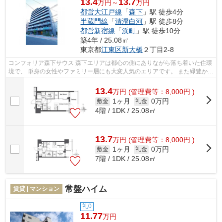
13.4
13.7
万円～
万円
都営大江戸線
「
森下
」駅 徒歩4分
半蔵門線
「
清澄白河
」駅 徒歩8分
都営新宿線
「
浜町
」駅 徒歩10分
築4年 / 25.08㎡
東京都
江東区
新大橋
２丁目2-8
コンフォリア森下サウス 森下エリアは都心の側にありながら落ち着いた住環
境で、 単身の女性やファミリー層にも大変人気のエリアです。 また緑豊か
で、穏やかな雰囲気の町並みも人気...
13.4
万
円
(管理費等：8,000円 )
1ヶ月
0万円
敷金
礼金
4階 / 1DK / 25.08㎡
13.7
万
円
(管理費等：8,000円 )
1ヶ月
0万円
敷金
礼金
7階 / 1DK / 25.08㎡
常盤ハイム
賃貸 | マンション
礼0
11.77
万円