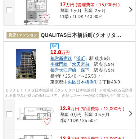
17
万
円
(管理費等：15,000円 )
1ヶ月
2ヶ月
敷金
礼金
11階 / 1LDK / 40.80㎡
QUALITAS日本橋浜町(クオリタス日本橋浜町)
賃貸 | マンション
敷0
12.8
万円
都営新宿線
「
浜町
」駅 徒歩6分
半蔵門線
「
水天宮前
」駅 徒歩9分
都営大江戸線
「
森下
」駅 徒歩9分
築4年 / 25.40㎡～25.50㎡
東京都
中央区
日本橋浜町
３丁目43-9
ＱＵＡＬＩＴＡＳ日本橋浜町【クオリタス日本橋浜町】 下町感が残る風情溢
れる街並みが魅力の浜町エリア。 西側はスーパーが多く閑静な住宅街になっ
ており、 東側は自然が多く穏やか...
12.8
万
円
(管理費等：12,000円 )
0万円
0.5ヶ月
敷金
礼金
2階 / 1DK / 25.50㎡
12.8
万
円
(管理費等：12,000円 )