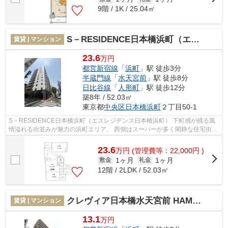
9階 / 1K / 25.04㎡
S－RESIDENCE日本橋浜町（エスレジデンス日本橋浜町）
賃貸 | マンション
23.6
万円
都営新宿線
「
浜町
」駅 徒歩3分
半蔵門線
「
水天宮前
」駅 徒歩8分
日比谷線
「
人形町
」駅 徒歩12分
築8年 / 52.03㎡
東京都
中央区
日本橋浜町
２丁目50-1
S－RESIDENCE日本橋浜町（エスレジデンス日本橋浜町） 下町感が残る風
情溢れる街並みが魅力の浜町エリア。 西側はスーパーが多く閑静な住宅街に
なっており、 東側は自然が多く穏やか...
23.6
万
円
(管理費等：22,000円 )
1ヶ月
1ヶ月
敷金
礼金
12階 / 2LDK / 52.03㎡
クレヴィア日本橋水天宮前 HAMACHO RESIDENCE
賃貸 | マンション
13.1
万円