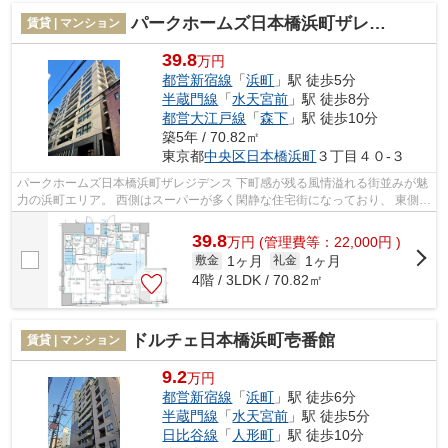
パークホームズ日本橋浜町ザレジデンス
賃貸 | マンション
39.8
万円
都営新宿線
「
浜町
」駅 徒歩5分
半蔵門線
「
水天宮前
」駅 徒歩8分
都営大江戸線
「
森下
」駅 徒歩10分
築5年 / 70.82㎡
東京都
中央区
日本橋浜町
３丁目４０-３
パークホームズ日本橋浜町ザレジデンス 下町感が残る風情溢れる街並みが魅
力の浜町エリア。 西側はスーパーが多く閑静な住宅街になっており、 東側は
自然が多く穏やかな雰囲気に包ま...
39.8
万
円
(管理費等：22,000円 )
1ヶ月
1ヶ月
敷金
礼金
4階 / 3LDK / 70.82㎡
ドルチェ日本橋浜町壱番館
賃貸 | マンション
9.2
万円
都営新宿線
「
浜町
」駅 徒歩6分
半蔵門線
「
水天宮前
」駅 徒歩5分
日比谷線
「
人形町
」駅 徒歩10分