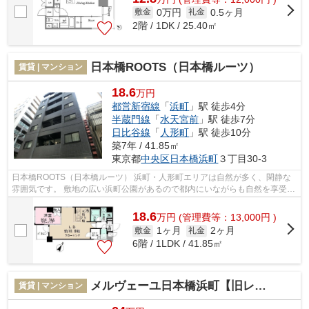
0万円
0.5ヶ月
敷金
礼金
2階 / 1DK / 25.40㎡
日本橋ROOTS（日本橋ルーツ）
賃貸 | マンション
18.6
万円
都営新宿線
「
浜町
」駅 徒歩4分
半蔵門線
「
水天宮前
」駅 徒歩7分
日比谷線
「
人形町
」駅 徒歩10分
築7年 / 41.85㎡
東京都
中央区
日本橋浜町
３丁目30-3
日本橋ROOTS（日本橋ルーツ） 浜町・人形町エリアは自然が多く、閑静な
雰囲気です。 敷地の広い浜町公園があるので都内にいながらも自然を享受で
きる環境。 オシャレな飲食店や人形...
18.6
万
円
(管理費等：13,000円 )
1ヶ月
2ヶ月
敷金
礼金
6階 / 1LDK / 41.85㎡
メルヴェーユ日本橋浜町【旧レガーロ日本橋浜町】
賃貸 | マンション