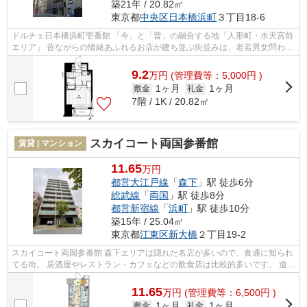
築21年 / 20.82㎡
東京都
中央区
日本橋浜町
３丁目18-6
ドルチェ日本橋浜町壱番館 「今」と「昔」の融合する地「人形町・水天宮前
エリア」 昔ながらの情緒あふれるお店が建ち並ぶ街並みは、老若男女問わず
人気のエリア。 人形町駅や水天宮...
9.2
万
円
(管理費等：5,000円 )
1ヶ月
1ヶ月
敷金
礼金
7階 / 1K / 20.82㎡
スカイコート両国参番館
賃貸 | マンション
11.65
万円
都営大江戸線
「
森下
」駅 徒歩6分
総武線
「
両国
」駅 徒歩8分
都営新宿線
「
浜町
」駅 徒歩10分
築15年 / 25.04㎡
東京都
江東区
新大橋
２丁目19-2
スカイコート両国参番館 森下エリアは隠れた名店が多いので、食通に知られ
てる街。 居酒屋やレストラン・カフェなどの飲食店は比較的多いです。 道が
キレイに整備されていて歩きや...
11.65
万
円
(管理費等：6,500円 )
1ヶ月
1ヶ月
敷金
礼金