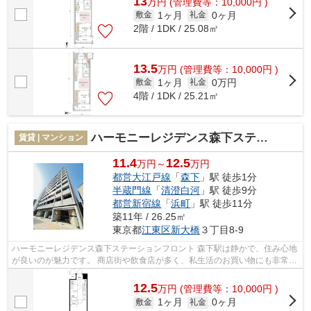
13
万
円
(管理費等：10,000円 )
1ヶ月
0ヶ月
敷金
礼金
2階 / 1DK / 25.08㎡
13.5
万
円
(管理費等：10,000円 )
1ヶ月
0万円
敷金
礼金
4階 / 1DK / 25.21㎡
ハーモニーレジデンス森下ステーションフロント
賃貸 | マンション
11.4
12.5
万円～
万円
都営大江戸線
「
森下
」駅 徒歩1分
半蔵門線
「
清澄白河
」駅 徒歩9分
都営新宿線
「
浜町
」駅 徒歩11分
築11年 / 26.25㎡
東京都
江東区
新大橋
３丁目8-9
ハーモニーレジデンス森下ステーションフロント 森下駅は静かで、住み心地
が良いのが魅力です。 商店街や飲食店が多く、私生活のお買い物にも非常に
便利。 また、隅田川が近いので、...
12.5
万
円
(管理費等：10,000円 )
1ヶ月
0ヶ月
敷金
礼金