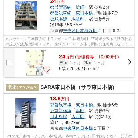
24
万円
都営新宿線
「
浜町
」駅 徒歩2分
都営浅草線
「
東日本橋
」駅 徒歩7分
総武本線
「
馬喰町
」駅 徒歩8分
築19年 / 56.65㎡
東京都
中央区
日本橋浜町
２丁目36-2
メルヴェーユ日本橋浜町【旧レガーロ日本橋浜町】 下町感が残る風情溢れる
街並みが魅力の浜町エリア。 西側はスーパーが多く閑静な住宅街になってお
り、 東側は自然が多く穏やかな雰...
24
万
円
(管理費等：10,000円 )
1ヶ月
1ヶ月
敷金
礼金
6階 / 2LDK / 56.65㎡
SARA東日本橋（サラ東日本橋)
賃貸 | マンション
18.6
万円
都営浅草線
「
東日本橋
」駅 徒歩3分
都営新宿線
「
浜町
」駅 徒歩3分
日比谷線
「
人形町
」駅 徒歩11分
築1年 / 40.79㎡
東京都
中央区
東日本橋
１丁目７
SARA東日本橋（サラ東日本橋) 東日本橋エリアは犯罪件数が少なく、治安の