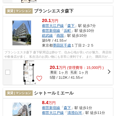
ブランシエスタ森下
賃貸 | マンション
20.1
万円
都営大江戸線
「
森下
」駅 徒歩7分
都営新宿線
「
浜町
」駅 徒歩10分
総武線
「
両国
」駅 徒歩10分
築5年 / 41.55㎡
東京都
墨田区
千歳
１丁目２-２５
ブランシエスタ森下 森下駅周辺は静かで、住み心地が良いのが魅力。 商店街
や飲食店が多く、私生活のお買い物にも非常に便利です。 また、隅田川が近
いので、都会に居ながらも自然を...
20.1
万
円
(管理費等：15,000円 )
1ヶ月
1ヶ月
敷金
礼金
5階 / 1LDK / 41.55㎡
シャトールミエール
賃貸 | マンション
8.4
万円
都営新宿線
「
森下
」駅 徒歩1分
都営大江戸線
「
清澄白河
」駅 徒歩11分