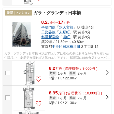
ガラ・グランディ日本橋
賃貸 | マンション
8.2
17
万円～
万円
半蔵門線
「
水天宮前
」駅 徒歩4分
日比谷線
「
人形町
」駅 徒歩9分
都営新宿線
「
浜町
」駅 徒歩9分
築22年 / 21.30㎡～40.80㎡
東京都
中央区
日本橋浜町
３丁目8-12
ガラ・グランディ日本橋 水天宮前エリアは都心の側にありながら落ち着いた
住環境で、 老若男女問わず人気のエリアです。 駅周辺には飲食店やスーパー
などのお店が充実しており、 買...
8.2
万
円
(管理費等：9,000円 )
1ヶ月
2ヶ月
敷金
礼金
4階 / 1K / 22.00㎡
8.95
万
円
(管理費等：10,000円 )
1ヶ月
2ヶ月
敷金
礼金
6階 / 1K / 21.30㎡