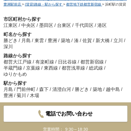
豊洲駅前店
>
(賃貸)路線・駅から探す
>
都営地下鉄都営新宿線
>
浜町駅の賃貸
市区町村から探す
江東区
/
中央区
/
墨田区
/
台東区
/
千代田区
/
港区
町名から探す
勝どき
/
月島
/
東雲
/
豊洲
/
築地
/
湊
/
佐賀
/
新大橋
/
立川
/
深川
路線から探す
都営大江戸線
/
有楽町線
/
日比谷線
/
都営新宿線
/
半蔵門線
/
京葉線
/
東西線
/
都営浅草線
/
総武線
/
ゆりかもめ
駅から探す
月島
/
門前仲町
/
森下
/
清澄白河
/
勝どき
/
築地
/
越中島
/
豊洲
/
菊川
/
木場
電話でお問い合わせ
営業時間：
9:30～18:30