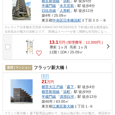
都営新宿線
「
浜町
」駅 徒歩5分
半蔵門線
「
水天宮前
」駅 徒歩8分
日比谷線
「
人形町
」駅 徒歩11分
築4年 / 25.09㎡
東京都
中央区
日本橋浜町
３丁目３０－８
クレヴィア日本橋水天宮前 HAMACHO RESIDENCE 下町感が残る風情溢れ
る街並みが魅力の浜町エリア。 西側はスーパーが多く閑静な住宅街になって
おり、 東側は自然が多く穏やかな雰囲気...
13.1
万
円
(管理費等：12,000円 )
1ヶ月
1ヶ月
敷金
礼金
11階 / 1DK / 25.09㎡
フラッツ新大橋Ⅰ
賃貸 | マンション
礼0
21
万円
都営大江戸線
「
森下
」駅 徒歩4分
都営新宿線
「
浜町
」駅 徒歩9分
半蔵門線
「
清澄白河
」駅 徒歩12分
築46年 / 63.00㎡
東京都
江東区
新大橋
１丁目１-６
フラッツ新大橋Ⅰ 森下駅周辺は静かで、住み心地が良いのが魅力。 商店街や