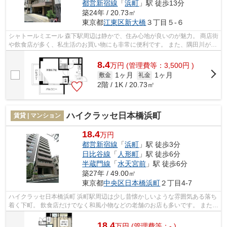
都営新宿線
「
浜町
」駅 徒歩13分
築24年 / 20.73㎡
東京都
江東区
新大橋
３丁目５-６
シャトールミエール 森下駅周辺は静かで、住み心地が良いのが魅力。 商店街
や飲食店が多く、私生活のお買い物にも非常に便利です。 また、隅田川が近
いので、都会に居ながらも自然を...
8.4
万
円
(管理費等：3,500円 )
1ヶ月
1ヶ月
敷金
礼金
2階 / 1K / 20.73㎡
ハイクラッセ日本橋浜町
賃貸 | マンション
18.4
万円
都営新宿線
「
浜町
」駅 徒歩3分
日比谷線
「
人形町
」駅 徒歩6分
半蔵門線
「
水天宮前
」駅 徒歩6分
築27年 / 49.00㎡
東京都
中央区
日本橋浜町
２丁目4-7
ハイクラッセ日本橋浜町 浜町駅周辺は少し昔懐かしいような雰囲気ある落ち
着く下町。 飲食店だけでなく和風小物などの老舗のお店も多いです。 また敷
地の広い浜町公園も近いので、の...
18.4
万
円
(管理費等：- )