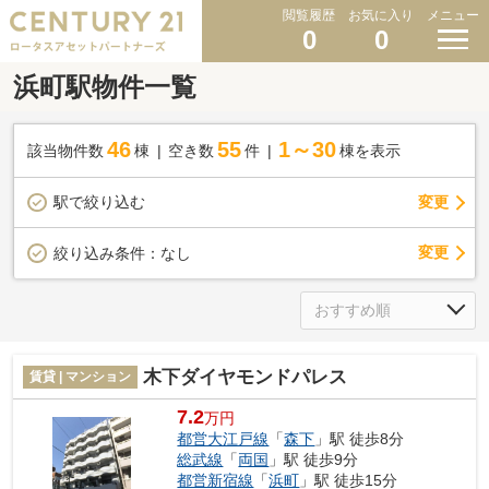
閲覧履歴
お気に入り
メニュー
0
0
浜町駅物件一覧
46
55
1～30
該当物件数
棟
空き数
件
棟を表示
駅で絞り込む
変更
変更
絞り込み条件：
なし
木下ダイヤモンドパレス
賃貸 | マンション
7.2
万円
都営大江戸線
「
森下
」駅 徒歩8分
総武線
「
両国
」駅 徒歩9分
都営新宿線
「
浜町
」駅 徒歩15分