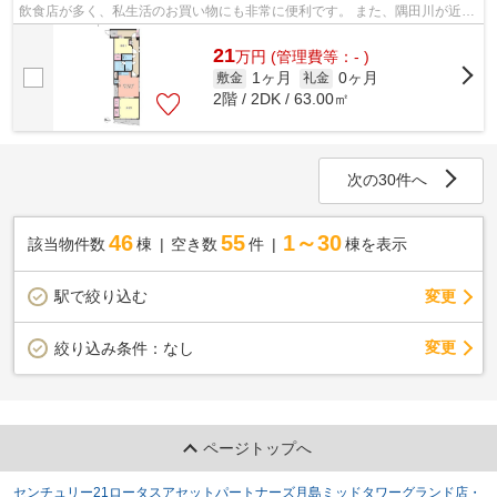
飲食店が多く、私生活のお買い物にも非常に便利です。 また、隅田川が近い
ので、都会に居ながらも自然を感...
21
万
円
(管理費等：- )
1ヶ月
0ヶ月
敷金
礼金
2階 / 2DK / 63.00㎡
次の30件へ
46
55
1～30
該当物件数
棟
空き数
件
棟を表示
駅で絞り込む
変更
変更
絞り込み条件：
なし
ページトップへ
センチュリー21ロータスアセットパートナーズ月島ミッドタワーグランド店・