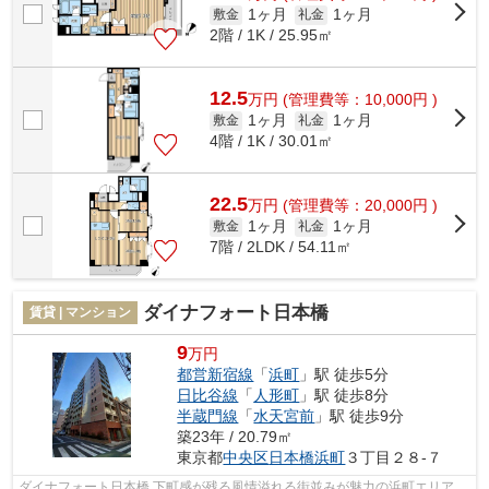
1ヶ月
1ヶ月
敷金
礼金
2階 / 1K / 25.95㎡
12.5
万
円
(管理費等：10,000円 )
1ヶ月
1ヶ月
敷金
礼金
4階 / 1K / 30.01㎡
22.5
万
円
(管理費等：20,000円 )
1ヶ月
1ヶ月
敷金
礼金
7階 / 2LDK / 54.11㎡
ダイナフォート日本橋
賃貸 | マンション
9
万円
都営新宿線
「
浜町
」駅 徒歩5分
日比谷線
「
人形町
」駅 徒歩8分
半蔵門線
「
水天宮前
」駅 徒歩9分
築23年 / 20.79㎡
東京都
中央区
日本橋浜町
３丁目２８-７
ダイナフォート日本橋 下町感が残る風情溢れる街並みが魅力の浜町エリア。