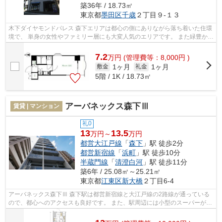
築36年 / 18.73㎡
東京都
墨田区
千歳
２丁目９-１３
木下ダイヤモンドパレス 森下エリアは都心の側にありながら落ち着いた住環
境で、 単身の女性やファミリー層にも大変人気のエリアです。 また緑豊か
で、穏やかな雰囲気の町並みも人気...
7.2
万
円
(管理費等：8,000円 )
1ヶ月
1ヶ月
敷金
礼金
5階 / 1K / 18.73㎡
アーバネックス森下Ⅲ
賃貸 | マンション
礼0
13
13.5
万円～
万円
都営大江戸線
「
森下
」駅 徒歩2分
都営新宿線
「
浜町
」駅 徒歩10分
半蔵門線
「
清澄白河
」駅 徒歩11分
築6年 / 25.08㎡～25.21㎡
東京都
江東区
新大橋
２丁目6-4
アーバネックス森下Ⅲ 森下駅は都営新宿線と大江戸線の2路線が通っている
ので、都心へのアクセスも良好です。 また、駅周辺には小型のスーパーが点
在しているのでお買い物にも便利。 ...