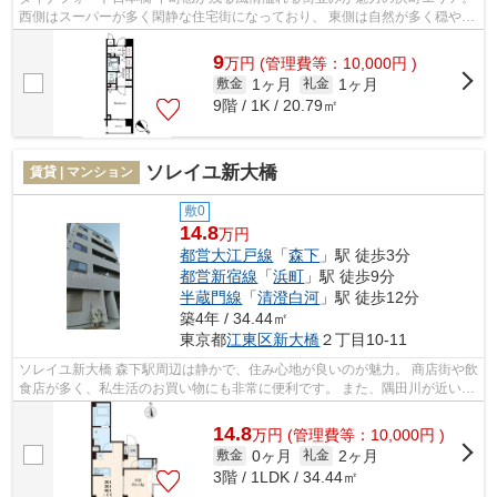
西側はスーパーが多く閑静な住宅街になっており、 東側は自然が多く穏やか
な雰囲気に包まれています。 治...
9
万
円
(管理費等：10,000円 )
1ヶ月
1ヶ月
敷金
礼金
9階 / 1K / 20.79㎡
ソレイユ新大橋
賃貸 | マンション
敷0
14.8
万円
都営大江戸線
「
森下
」駅 徒歩3分
都営新宿線
「
浜町
」駅 徒歩9分
半蔵門線
「
清澄白河
」駅 徒歩12分
築4年 / 34.44㎡
東京都
江東区
新大橋
２丁目10-11
ソレイユ新大橋 森下駅周辺は静かで、住み心地が良いのが魅力。 商店街や飲
食店が多く、私生活のお買い物にも非常に便利です。 また、隅田川が近いの
で、都会に居ながらも自然を感じ...
14.8
万
円
(管理費等：10,000円 )
0ヶ月
2ヶ月
敷金
礼金
3階 / 1LDK / 34.44㎡