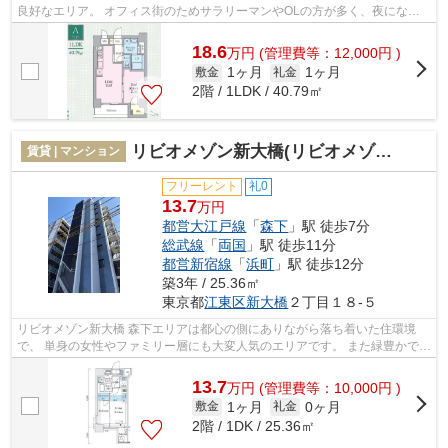
良好なエリア。 オフィス街のためサラリーマンやOLの方が多く、夜になる
と静かな雰囲気に包まれます。 近く...
18.6
万
円
(管理費等：12,000円 )
1ヶ月
1ヶ月
敷金
礼金
2階 / 1LDK / 40.79㎡
リビオメゾン新大橋(リビオメゾンシンオオハシ)
賃貸 | マンション
フリーレント
礼0
13.7
万円
都営大江戸線
「
森下
」駅 徒歩7分
総武線
「
両国
」駅 徒歩11分
都営新宿線
「
浜町
」駅 徒歩12分
築3年 / 25.36㎡
東京都
江東区
新大橋
２丁目１８-５
リビオメゾン新大橋 森下エリアは都心の側にありながら落ち着いた住環境
で、 単身の女性やファミリー層にも大変人気のエリアです。 また緑豊かで、
穏やかな雰囲気の町並みも人気の理...
13.7
万
円
(管理費等：10,000円 )
1ヶ月
0ヶ月
敷金
礼金
2階 / 1DK / 25.36㎡