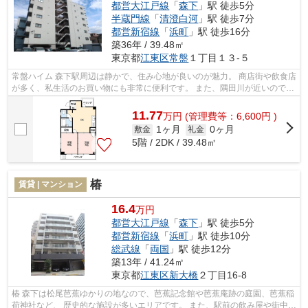
都営大江戸線
「
森下
」駅 徒歩5分
半蔵門線
「
清澄白河
」駅 徒歩7分
都営新宿線
「
浜町
」駅 徒歩16分
築36年 / 39.48㎡
東京都
江東区
常盤
１丁目１３-５
常盤ハイム 森下駅周辺は静かで、住み心地が良いのが魅力。 商店街や飲食店
が多く、私生活のお買い物にも非常に便利です。 また、隅田川が近いので、
都会に居ながらも自然を感じる事...
11.77
万
円
(管理費等：6,600円 )
1ヶ月
0ヶ月
敷金
礼金
5階 / 2DK / 39.48㎡
椿
賃貸 | マンション
16.4
万円
都営大江戸線
「
森下
」駅 徒歩5分
都営新宿線
「
浜町
」駅 徒歩10分
総武線
「
両国
」駅 徒歩12分
築13年 / 41.24㎡
東京都
江東区
新大橋
２丁目16-8
椿 森下は松尾芭蕉ゆかりの地なので、芭蕉記念館や芭蕉庵跡の庭園、芭蕉稲
荷神社など、 歴史的な施設が多いエリアです。 また、駅前の飲み屋や街中の