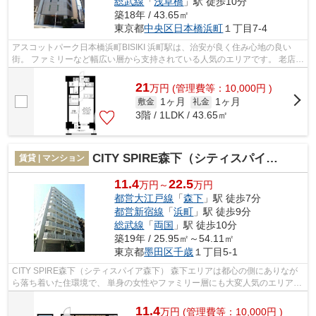
総武線
「
浅草橋
」駅 徒歩10分
築18年 / 43.65㎡
東京都
中央区
日本橋浜町
１丁目7-4
アスコットパーク日本橋浜町BISIKI 浜町駅は、治安が良く住み心地の良い
街。 ファミリーなど幅広い層から支持されている人気のエリアです。 老店舗
も多く落ち着いた雰囲気も魅力。 駅...
21
万
円
(管理費等：10,000円 )
1ヶ月
1ヶ月
敷金
礼金
3階 / 1LDK / 43.65㎡
CITY SPIRE森下（シティスパイア森下）
賃貸 | マンション
11.4
22.5
万円～
万円
都営大江戸線
「
森下
」駅 徒歩7分
都営新宿線
「
浜町
」駅 徒歩9分
総武線
「
両国
」駅 徒歩10分
築19年 / 25.95㎡～54.11㎡
東京都
墨田区
千歳
１丁目5-1
CITY SPIRE森下（シティスパイア森下） 森下エリアは都心の側にありなが
ら落ち着いた住環境で、 単身の女性やファミリー層にも大変人気のエリアで
す。 また緑豊かで、穏やかな雰囲気...
11.4
万
円
(管理費等：10,000円 )