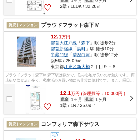
1ヶ月
0ヶ月
敷金
礼金
2階 / 1LDK / 32.28㎡
プラウドフラット森下Ⅳ
賃貸 | マンション
12.1
万円
都営大江戸線
「
森下
」駅 徒歩2分
都営新宿線
「
浜町
」駅 徒歩10分
半蔵門線
「
清澄白河
」駅 徒歩12分
築5年 / 25.09㎡
東京都
江東区
新大橋
２丁目９－６
プラウドフラット森下Ⅳ 森下駅は静かで、住み心地が良いのが魅力です。 商
店街や飲食店が多く、私生活のお買い物にも非常に便利です。 また、隅田川
が近いので、都会に居ながらも自...
12.1
万
円
(管理費等：10,000円 )
1ヶ月
1ヶ月
敷金
礼金
1階 / 1R / 25.09㎡
コンフォリア森下サウス
賃貸 | マンション
礼0