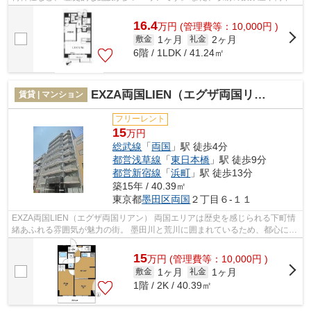
建物も、江戸時代をモチーフにし...
16.4
万
円
(管理費等：10,000円 )
1ヶ月
2ヶ月
敷金
礼金
6階 / 1LDK / 41.24㎡
EXZA両国LIEN（エグザ両国リアン）
賃貸 | マンション
フリーレント
15
万円
総武線
「
両国
」駅 徒歩4分
都営浅草線
「
東日本橋
」駅 徒歩9分
都営新宿線
「
浜町
」駅 徒歩13分
築15年 / 40.39㎡
東京都
墨田区
両国
２丁目６-１１
EXZA両国LIEN（エグザ両国リアン） 両国エリアは歴史を感じられる下町情
緒あふれる雰囲気が魅力の街。 墨田川と荒川に囲まれているため、都心にい
ながらも自然を享受できる環境です。...
15
万
円
(管理費等：10,000円 )
1ヶ月
1ヶ月
敷金
礼金
1階 / 2K / 40.39㎡