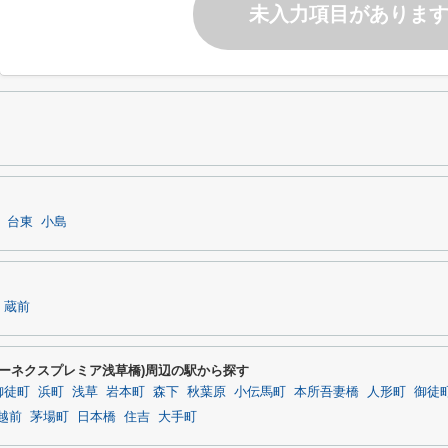
未入力項目がありま
台東
小島
蔵前
SHI(シーネクスプレミア浅草橋)周辺の駅から探す
御徒町
浜町
浅草
岩本町
森下
秋葉原
小伝馬町
本所吾妻橋
人形町
御徒
越前
茅場町
日本橋
住吉
大手町