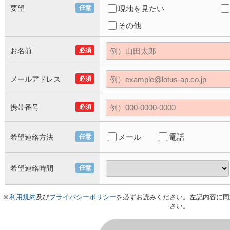
要望
任意
現地を見たい
その他
お名前
必須
メールアドレス
必須
携帯番号
必須
メール
電話
希望連絡方法
任意
希望連絡時間
任意
※
利用規約
及び
プライバシーポリシー
を必ずお読みください。左記内容に同
さい。