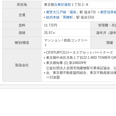
所在地
東京都
台東区
蔵前
１丁目２-８
都営大江戸線
「
蔵前
」駅 徒歩7分
都営浅草
交通
総武本線
「
馬喰町
」駅 徒歩13分
賃料
11.7万円
管理費・共
面積
25.57㎡
築年月（築
マンション / 鉄筋コンクリー
種別/構造
階建
ト
CENTURY21ロータスアセットパートナーズ
東京都中央区月島１丁目22-1 MID TOWER GRAN
東京都知事 (1) 第106029号
取扱会社
公益社団法人全国宅地建物取引業保証協会、
会、東京都不動産協同組合、東京不動産政治
ー21加盟