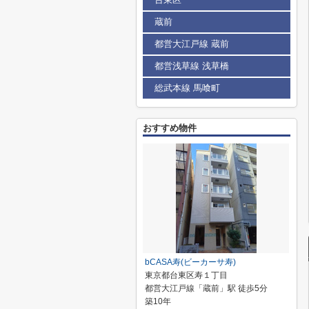
蔵前
都営大江戸線 蔵前
都営浅草線 浅草橋
総武本線 馬喰町
おすすめ物件
bCASA寿(ビーカーサ寿)
東京都台東区寿１丁目
都営大江戸線「蔵前」駅 徒歩5分
築10年