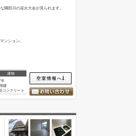
名な隅田川の花火大会が見られます。
佇むマンション。
建物
空室情報へ
7年
2階建
筋コンクリート