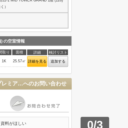
 MID TOWER GRAND 1階 (126)
除く）
)
の空室情報
間取り
面積
詳細
検討リスト
1K
25.57㎡
詳細を見る
追加する
SYNEX PREMIER ASAKUSABASHI(シーネクスプレミア浅草橋)
へのお問い合わせ
0
/
3
資料がほしい