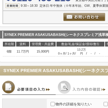
東京都中央区月島１丁目22-1
9:30～18:30 定休日:年中無休（※年末年始、GW、夏季休業
SYNEX PREMIER ASAKUSABASHI(シーネクスプレミア浅草橋
所在階
賃料
管理費・共益費
敷金/礼金/保証金/償却/敷引
13.2万
6階
11.7万円
15,000円
/
/
/
/
0ヶ月
1ヶ月
円
-
-
物件の詳細を知りたい