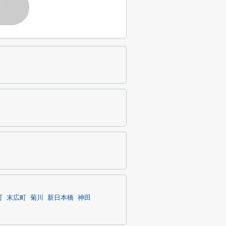
す
町
末広町
菊川
新日本橋
神田