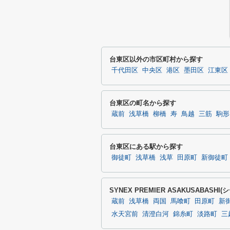
台東区以外の市区町村から探す
千代田区
中央区
港区
墨田区
江東区
台東区の町名から探す
蔵前
浅草橋
柳橋
寿
鳥越
三筋
駒形
台東区にある駅から探す
御徒町
浅草橋
浅草
田原町
新御徒町
SYNEX PREMIER ASAKUSABA
蔵前
浅草橋
両国
馬喰町
田原町
新
水天宮前
清澄白河
錦糸町
淡路町
三