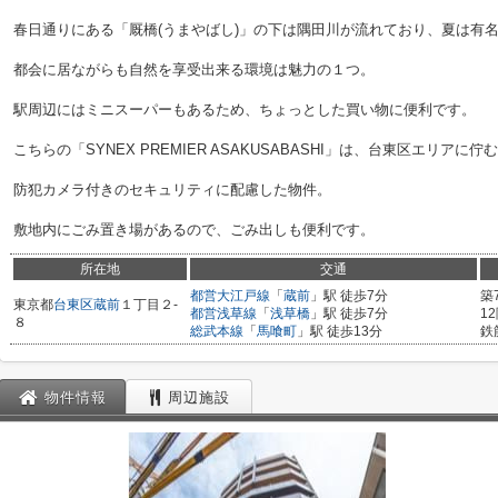
春日通りにある「厩橋(うまやばし)」の下は隅田川が流れており、夏は有
都会に居ながらも自然を享受出来る環境は魅力の１つ。
駅周辺にはミニスーパーもあるため、ちょっとした買い物に便利です。
こちらの「SYNEX PREMIER ASAKUSABASHI」は、台東区エリアに
防犯カメラ付きのセキュリティに配慮した物件。
敷地内にごみ置き場があるので、ごみ出しも便利です。
所在地
交通
都営大江戸線
「
蔵前
」駅 徒歩7分
築
東京都
台東区
蔵前
１丁目２-
都営浅草線
「
浅草橋
」駅 徒歩7分
1
８
総武本線
「
馬喰町
」駅 徒歩13分
鉄
物件情報
周辺施設