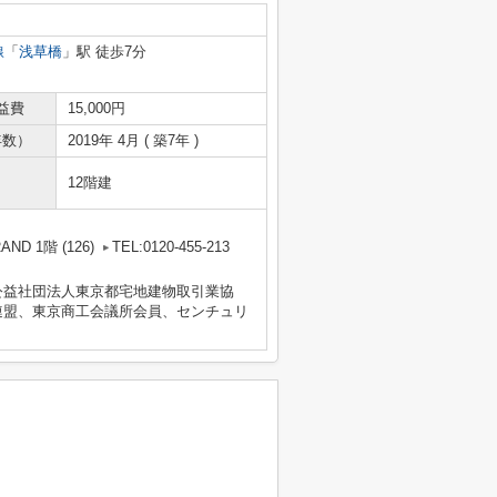
線
「
浅草橋
」駅 徒歩7分
益費
15,000円
年数）
2019年 4月 ( 築7年 )
12階建
D 1階 (126)
TEL:0120-455-213
公益社団法人東京都宅地建物取引業協
連盟、東京商工会議所会員、センチュリ