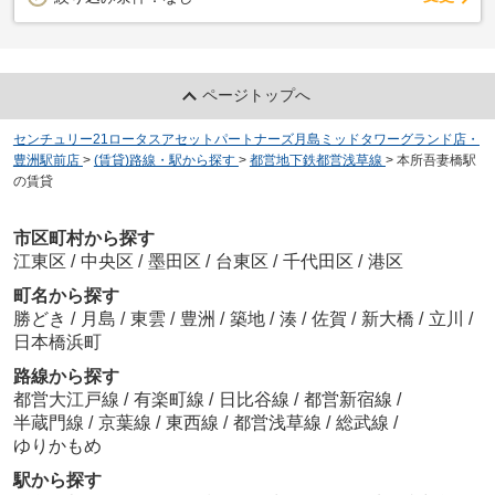
ページトップへ
センチュリー21ロータスアセットパートナーズ月島ミッドタワーグランド店・
豊洲駅前店
>
(賃貸)路線・駅から探す
>
都営地下鉄都営浅草線
>
本所吾妻橋駅
の賃貸
市区町村から探す
江東区
/
中央区
/
墨田区
/
台東区
/
千代田区
/
港区
町名から探す
勝どき
/
月島
/
東雲
/
豊洲
/
築地
/
湊
/
佐賀
/
新大橋
/
立川
/
日本橋浜町
路線から探す
都営大江戸線
/
有楽町線
/
日比谷線
/
都営新宿線
/
半蔵門線
/
京葉線
/
東西線
/
都営浅草線
/
総武線
/
ゆりかもめ
駅から探す