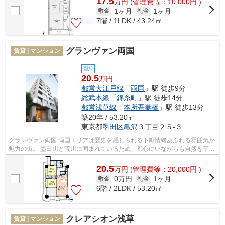
17.5
万
円
(管理費等：10,000円 )
1ヶ月
1ヶ月
敷金
礼金
7階 / 1LDK / 43.24㎡
グランヴァン両国
賃貸 | マンション
敷0
20.5
万円
都営大江戸線
「
両国
」駅 徒歩9分
総武本線
「
錦糸町
」駅 徒歩14分
都営浅草線
「
本所吾妻橋
」駅 徒歩13分
築20年 / 53.20㎡
東京都
墨田区
亀沢
３丁目２５-３
グランヴァン両国 両国エリアは歴史を感じられる下町情緒あふれる雰囲気が
魅力の街。 墨田川と荒川に囲まれているため、都心にいながらも自然を享受
できる環境です。 複数路線利用可...
20.5
万
円
(管理費等：20,000円 )
0万円
1ヶ月
敷金
礼金
6階 / 2LDK / 53.20㎡
クレアシオン浅草
賃貸 | マンション