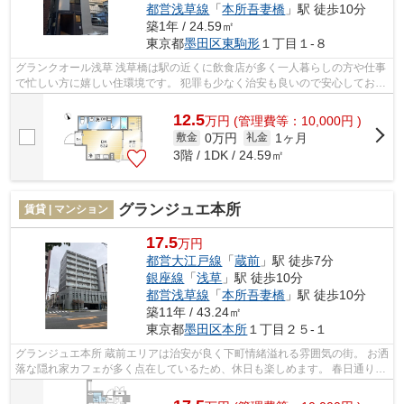
都営浅草線
「
本所吾妻橋
」駅 徒歩10分
築1年 / 24.59㎡
東京都
墨田区
東駒形
１丁目１-８
グランクオール浅草 浅草橋は駅の近くに飲食店が多く一人暮らしの方や仕事
で忙しい方に嬉しい住環境です。 犯罪も少なく治安も良いので安心してお住
まい頂けます。 駅西口は下町情...
12.5
万
円
(管理費等：10,000円 )
0万円
1ヶ月
敷金
礼金
3階 / 1DK / 24.59㎡
グランジュエ本所
賃貸 | マンション
17.5
万円
都営大江戸線
「
蔵前
」駅 徒歩7分
銀座線
「
浅草
」駅 徒歩10分
都営浅草線
「
本所吾妻橋
」駅 徒歩10分
築11年 / 43.24㎡
東京都
墨田区
本所
１丁目２５-１
グランジュエ本所 蔵前エリアは治安が良く下町情緒溢れる雰囲気の街。 お洒
落な隠れ家カフェが多く点在しているため、休日も楽しめます。 春日通りに
ある「厩橋(うまやばし)」の下...