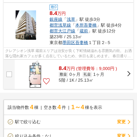
敷0
8.4
万円
銀座線
「
浅草
」駅 徒歩3分
都営浅草線
「
本所吾妻橋
」駅 徒歩4分
都営大江戸線
「
蔵前
」駅 徒歩12分
築23年 / 25.13㎡
東京都
墨田区
吾妻橋
１丁目２-５
クレアシオン浅草 蔵前エリアは治安が良く下町情緒溢れる雰囲気の街。 お洒
落な隠れ家カフェが多く点在しているため、休日も楽しめます。 春日通りに
ある「厩橋(うまやばし)」の下は...
8.4
万
円
(管理費等：9,000円 )
0ヶ月
1ヶ月
敷金
礼金
5階 / 1K / 25.13㎡
4
4
1～4
該当物件数
棟
空き数
件
棟を表示
駅で絞り込む
変更
変更
絞り込み条件：
なし