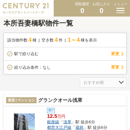
閲覧履歴
お気に入り
メニュー
0
0
本所吾妻橋駅物件一覧
4
4
1～4
該当物件数
棟
空き数
件
棟を表示
駅で絞り込む
変更
変更
絞り込み条件：
なし
グランクオール浅草
賃貸 | マンション
敷0
12.5
万円
銀座線
「
浅草
」駅 徒歩6分
都営大江戸線
「
蔵前
」駅 徒歩6分