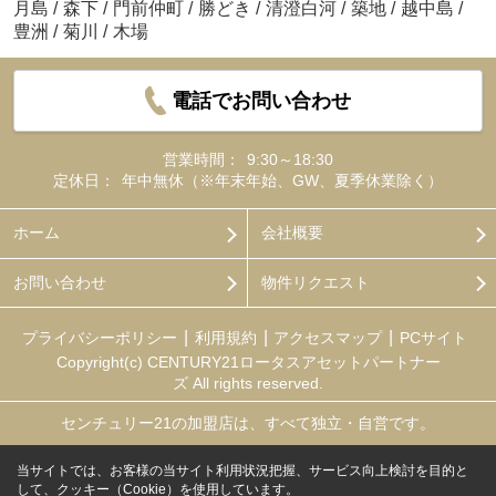
月島
/
森下
/
門前仲町
/
勝どき
/
清澄白河
/
築地
/
越中島
/
豊洲
/
菊川
/
木場
電話でお問い合わせ
営業時間：
9:30～18:30
定休日：
年中無休（※年末年始、GW、夏季休業除く）
ホーム
会社概要
お問い合わせ
物件リクエスト
プライバシーポリシー
利用規約
アクセスマップ
PCサイト
Copyright(c) CENTURY21ロータスアセットパートナー
ズ All rights reserved.
センチュリー21の加盟店は、すべて独立・自営です。
当サイトでは、お客様の当サイト利用状況把握、サービス向上検討を目的と
して、クッキー（Cookie）を使用しています。