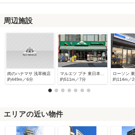
周辺施設
肉のハナマサ 浅草橋店
マルエツ プチ 東日本橋三丁目店
約449m／6分
約511m／7分
約114m／
エリアの近い物件