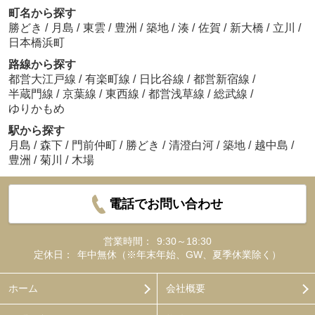
町名から探す
勝どき
/
月島
/
東雲
/
豊洲
/
築地
/
湊
/
佐賀
/
新大橋
/
立川
/
日本橋浜町
路線から探す
都営大江戸線
/
有楽町線
/
日比谷線
/
都営新宿線
/
半蔵門線
/
京葉線
/
東西線
/
都営浅草線
/
総武線
/
ゆりかもめ
駅から探す
月島
/
森下
/
門前仲町
/
勝どき
/
清澄白河
/
築地
/
越中島
/
豊洲
/
菊川
/
木場
電話でお問い合わせ
営業時間：
9:30～18:30
定休日：
年中無休（※年末年始、GW、夏季休業除く）
ホーム
会社概要