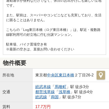
通勤通学が便利なだけでなく、休日のお出かけにも嬉しい立地
です。
また、駅前は、スーパーやコンビニなども充実しており、生活
に困ることはありません。
こちらの「Log東日本橋（ログ東日本橋）」は、駅近・複数路
線駅利用可の好立地に佇む分譲マンション。
駐車場、バイク置場空き有
※最新の空きは、直接お問い合わせください
物件概要
所在地
東京都
中央区
東日本橋
２丁目26-2
総武本線
「
馬喰町
」駅 徒歩3分
交通
都営浅草線
「
浅草橋
」駅 徒歩4分
総武線
「
両国
」駅 徒歩7分
賃料
17.7万円