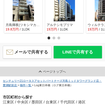
月島輝夜(ツキシマカグヤ)
アルテシモプリマ
19.8
万
円
/ 1LDK
19
万
円
/ 1LDK
19
万
円
/ 1
メールで共有する
LINEで共有する
ページトップへ
センチュリー21ロータスアセットパートナーズ月島ミッドタワーグランド店・
豊洲駅前店
>
物件一覧
>
Log東日本橋（ログ東日本橋）
市区町村から探す
江東区
/
中央区
/
墨田区
/
台東区
/
千代田区
/
港区