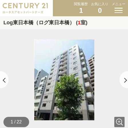
閲覧履歴
お気に入り
メニュー
1
0
Log東日本橋（ログ東日本橋） (
1
室)
1 / 22