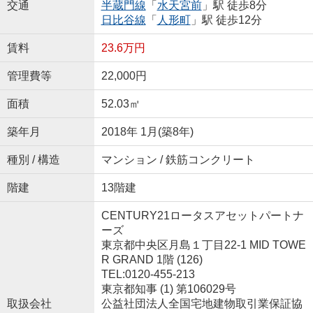
交通
半蔵門線
「
水天宮前
」駅 徒歩8分
日比谷線
「
人形町
」駅 徒歩12分
賃料
23.6万円
管理費等
22,000円
面積
52.03㎡
築年月
2018年 1月(築8年)
種別 / 構造
マンション / 鉄筋コンクリート
階建
13階建
CENTURY21ロータスアセットパートナ
ーズ
東京都中央区月島１丁目22-1 MID TOWE
R GRAND 1階 (126)
TEL:0120-455-213
東京都知事 (1) 第106029号
取扱会社
公益社団法人全国宅地建物取引業保証協