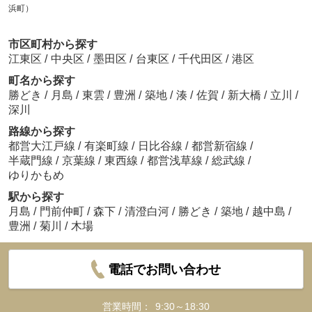
浜町）
市区町村から探す
江東区
/
中央区
/
墨田区
/
台東区
/
千代田区
/
港区
町名から探す
勝どき
/
月島
/
東雲
/
豊洲
/
築地
/
湊
/
佐賀
/
新大橋
/
立川
/
深川
路線から探す
都営大江戸線
/
有楽町線
/
日比谷線
/
都営新宿線
/
半蔵門線
/
京葉線
/
東西線
/
都営浅草線
/
総武線
/
ゆりかもめ
駅から探す
月島
/
門前仲町
/
森下
/
清澄白河
/
勝どき
/
築地
/
越中島
/
豊洲
/
菊川
/
木場
電話でお問い合わせ
営業時間：
9:30～18:30