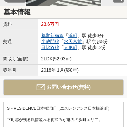
基本情報
賃料
23.6万円
都営新宿線
「
浜町
」駅 徒歩3分
交通
半蔵門線
「
水天宮前
」駅 徒歩8分
日比谷線
「
人形町
」駅 徒歩12分
間取り(面積)
2LDK(52.03㎡)
築年月
2018年 1月(築8年)
お問い合わせ(無料)
S－RESIDENCE日本橋浜町（エスレジデンス日本橋浜町）
下町感が残る風情溢れる街並みが魅力の浜町エリア。