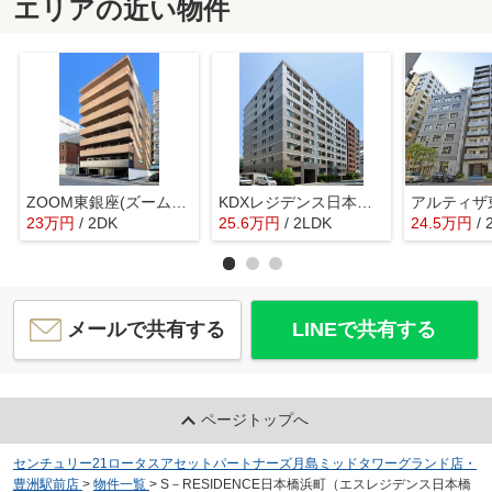
エリアの近い物件
ZOOM東銀座(ズーム東銀座)【旧：アヴァンティーク東銀座】
KDXレジデンス日本橋水天宮
アルティザ
23
万
円
/ 2DK
25.6
万
円
/ 2LDK
24.5
万
円
/
メールで共有する
LINEで共有する
ページトップへ
センチュリー21ロータスアセットパートナーズ月島ミッドタワーグランド店・
豊洲駅前店
>
物件一覧
>
S－RESIDENCE日本橋浜町（エスレジデンス日本橋