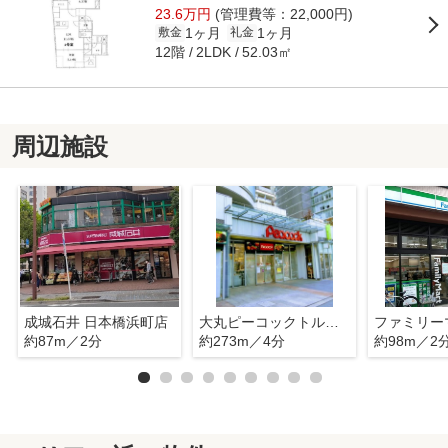
23.6万円
(管理費等：22,000円)
1ヶ月
1ヶ月
敷金
礼金
12階
52.03㎡
2LDK
周辺施設
成城石井 日本橋浜町店
大丸ピーコックトルナーレ日本橋浜町店
約87m／2分
約273m／4分
約98m／2