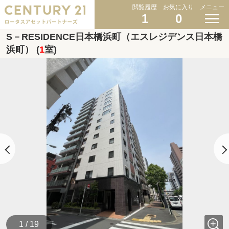
閲覧履歴
お気に入り
メニュー
1
0
S－RESIDENCE日本橋浜町（エスレジデンス日本橋
浜町） (
1
室)
1 / 19