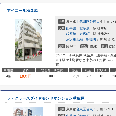
アベニール秋葉原
東京都
千代田区
外神田
４丁目８-
住所
交通
山手線
「
秋葉原
」駅 徒歩6分
銀座線
「
末広町
」駅 徒歩2分
京浜東北線
「
御徒町
」駅 徒歩8分
築14年
5階建
鉄筋
築年
階数
構造
アベニール秋葉原 秋葉原は山手線・銀
東京駅や上野駅など東京の主要駅へのア
充...
所在階
賃料
管理費・共益費
敷金
礼金
間取り
10
万円
4階
8,000円
1ヶ月
1ヶ月
1K
2
ラ・グラースダイヤモンドマンション秋葉原
東京都
台東区
台東
１丁目１-１１
住所
交通