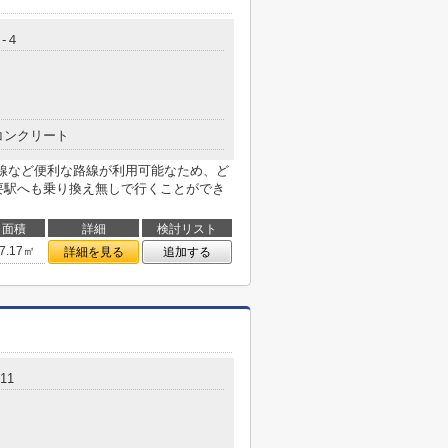
-４
コンクリート
手線など便利な路線が利用可能なため、ど
要駅へも乗り換え無しで行くことができ
面積
詳細
検討リスト
7.17㎡
詳細を見る
追加する
11