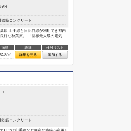
歩9分
骨鉄筋コンクリート
葉原 山手線と日比谷線が利用でき都内
良好な秋葉原。 「世界最大級の電気
面積
詳細
検討リスト
32.07㎡
詳細を見る
追加する
１１
骨鉄筋コンクリート
本町エリアは山手線など便利な路線が利用可