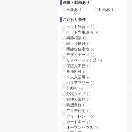
画像・動画あり
画像あり
動画あり
こだわり条件
ペット飼育可
(-)
ペット専用設備
(-)
楽器相談
(-)
陽当り良好
(-)
閑静な住宅地
(-)
デザイナーズ
(-)
リノベーション済
(-)
保証人不要
(-)
事務所可
(-)
２人入居可
(-)
バリアフリー
(-)
分割可
(-)
分譲タイプ
(-)
管理人常駐
(-)
眺望良好
(-)
二世帯住宅
(-)
フリーレント
(-)
カードキー
(-)
オープンハウス
(-)