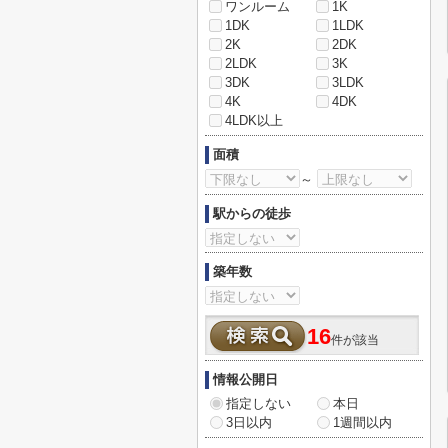
ワンルーム
1K
1DK
1LDK
2K
2DK
2LDK
3K
3DK
3LDK
4K
4DK
4LDK以上
面積
～
駅からの徒歩
築年数
16
件が該当
情報公開日
指定しない
本日
3日以内
1週間以内