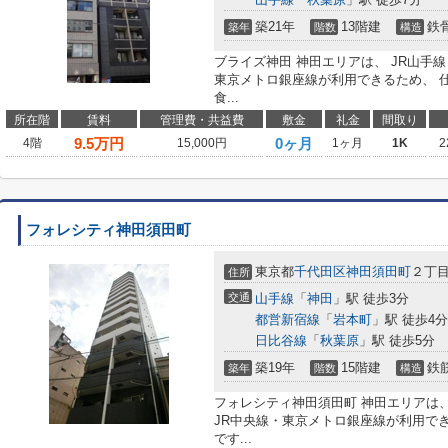
築21年
13階建
鉄
築年
階数
構造
ブライズ神田 神田エリアは、 JR山手
東京メトロ銀座線が利用できるため、 
食...
所在階
賃料
管理費・共益費
敷金
礼金
間取り
9.5
万円
0ヶ月
4階
15,000円
1ヶ月
1K
2
フォレシティ神田須田町
東京都
千代田区
神田須田町
２丁目
住所
交通
山手線
「
神田
」駅 徒歩3分
都営新宿線
「
岩本町
」駅 徒歩4分
日比谷線
「
秋葉原
」駅 徒歩5分
築19年
15階建
鉄
築年
階数
構造
フォレシティ神田須田町 神田エリアは、
JR中央線・東京メトロ銀座線が利用で
です...