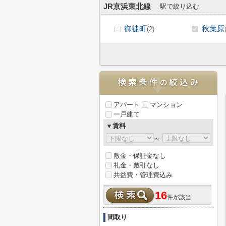
JR京浜東北線
駅で絞り込む
御徒町
秋葉原
(2)
アパート
マンション
一戸建て
▼賃料
～
敷金・保証金なし
礼金・敷引なし
共益費・管理費込み
16
件が該当
間取り