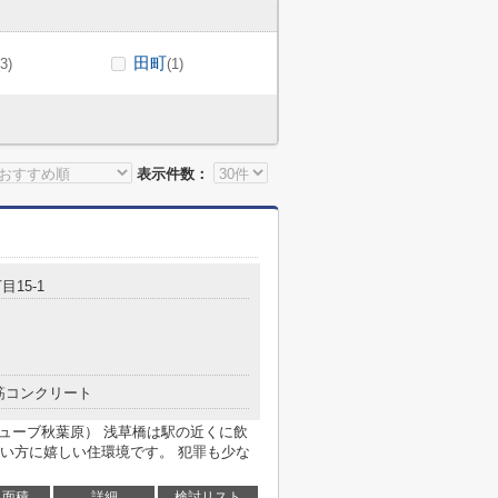
田町
(3)
(1)
表示件数：
目15-1
筋コンクリート
ムキューブ秋葉原） 浅草橋は駅の近くに飲
い方に嬉しい住環境です。 犯罪も少な
面積
詳細
検討リスト