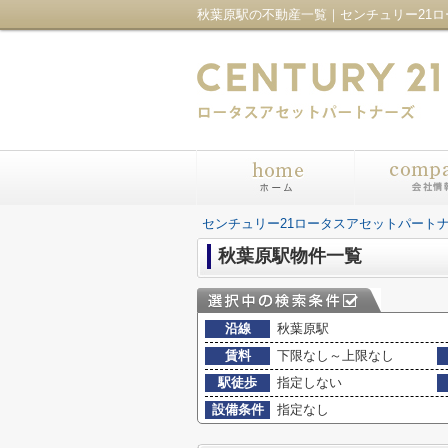
センチュリー21ロータスアセットパート
秋葉原駅物件一覧
沿線
秋葉原駅
賃料
下限なし～上限なし
駅徒歩
指定しない
設備条件
指定なし