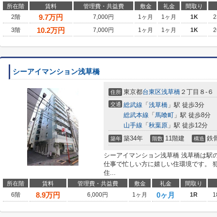
所在階
賃料
管理費・共益費
敷金
礼金
間取り
9.7
万円
2階
7,000円
1ヶ月
1ヶ月
1K
2
10.2
万円
3階
7,000円
1ヶ月
1ヶ月
1K
2
シーアイマンション浅草橋
東京都
台東区
浅草橋
２丁目８-６
住所
交通
総武線
「
浅草橋
」駅 徒歩3分
総武本線
「
馬喰町
」駅 徒歩8分
山手線
「
秋葉原
」駅 徒歩12分
築34年
11階建
鉄
築年
階数
構造
シーアイマンション浅草橋 浅草橋は駅
仕事で忙しい方に嬉しい住環境です。 
住...
所在階
賃料
管理費・共益費
敷金
礼金
間取り
8.9
万円
0ヶ月
6階
6,000円
1ヶ月
1R
1