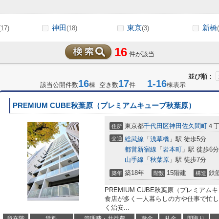
神田
東京
新橋
(17)
(18)
(3)
16
件が該当
並び順：
16
17
1-16
該当公開件数
棟 空き数
件
棟表示
PREMIUM CUBE秋葉原（プレミアムキューブ秋葉原）
東京都
千代田区
神田佐久間町
４丁
住所
交通
総武線
「
浅草橋
」駅 徒歩5分
都営新宿線
「
岩本町
」駅 徒歩6分
山手線
「
秋葉原
」駅 徒歩7分
築18年
15階建
鉄
築年
階数
構造
PREMIUM CUBE秋葉原（プレミア
食店が多く一人暮らしの方や仕事で忙し
く治安...
所在階
賃料
管理費・共益費
敷金
礼金
間取り