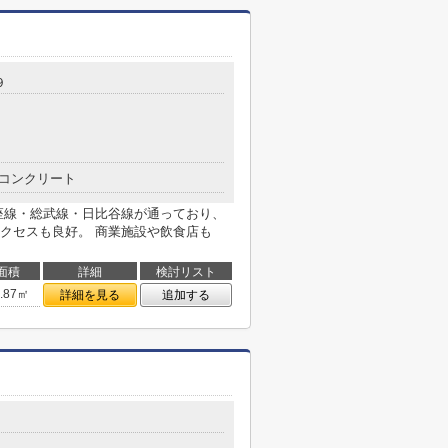
９
コンクリート
座線・総武線・日比谷線が通っており、
クセスも良好。 商業施設や飲食店も
面積
詳細
検討リスト
3.87㎡
詳細を見る
追加する