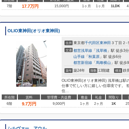
17.7
万円
7階
15,000円
1ヶ月
1ヶ月
1LDK
4
OLIO東神田(オリオ東神田)
東京都
千代田区
東神田
３丁目２-
住所
交通
都営浅草線
「
浅草橋
」駅 徒歩3分
山手線
「
秋葉原
」駅 徒歩6分
都営新宿線
「
馬喰横山
」駅 徒歩
築24年
13階建
鉄
築年
階数
構造
OLIO東神田(オリオ東神田) 浅草橋
仕事で忙しい方に嬉しい住環境です。 
住...
所在階
賃料
管理費・共益費
敷金
礼金
間取り
9.7
万円
6階
9,000円
1ヶ月
2ヶ月
1K
2
シルヴァー アウル