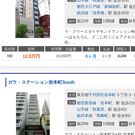
山手線
「
秋葉原
」駅 徒歩10分
都営大江戸線
「
新御徒町
」駅 徒
総武線
「
浅草橋
」駅 徒歩10分
築21年
13階建
鉄
築年
階数
構造
ラ・グラースダイヤモンドマンション秋
へはもちろん、どこに行くにもアクセス
街」...
所在階
賃料
管理費・共益費
敷金
礼金
間取り
12.8
万円
0ヶ月
9階
10,000円
1ヶ月
1LDK
ガラ・ステーション岩本町South
東京都
千代田区
岩本町
３丁目３-
住所
交通
都営新宿線
「
岩本町
」駅 徒歩2分
山手線
「
秋葉原
」駅 徒歩4分
総武本線
「
馬喰町
」駅 徒歩9分
築20年
15階建
鉄
築年
階数
構造
ガラ・ステーション岩本町South 岩