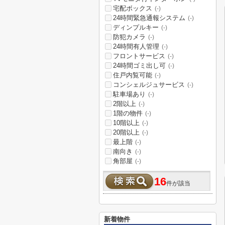
宅配ボックス
(-)
24時間緊急通報システム
(-)
ディンプルキー
(-)
防犯カメラ
(-)
24時間有人管理
(-)
フロントサービス
(-)
24時間ゴミ出し可
(-)
住戸内覧可能
(-)
コンシェルジュサービス
(-)
駐車場あり
(-)
2階以上
(-)
1階の物件
(-)
10階以上
(-)
20階以上
(-)
最上階
(-)
南向き
(-)
角部屋
(-)
16
件が該当
新着物件