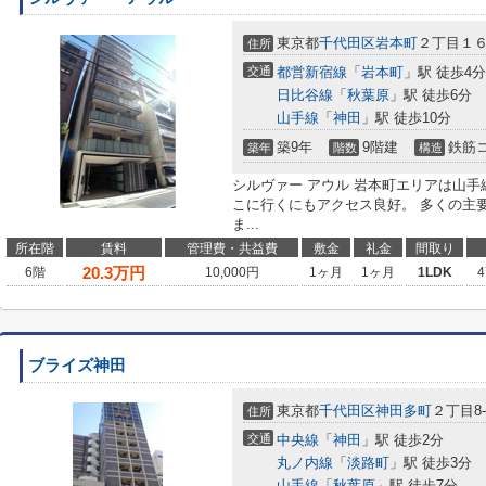
東京都
千代田区
岩本町
２丁目１６
住所
交通
都営新宿線
「
岩本町
」駅 徒歩4分
日比谷線
「
秋葉原
」駅 徒歩6分
山手線
「
神田
」駅 徒歩10分
築9年
9階建
鉄筋
築年
階数
構造
シルヴァー アウル 岩本町エリアは山
こに行くにもアクセス良好。 多くの主
ま...
所在階
賃料
管理費・共益費
敷金
礼金
間取り
20.3
万円
6階
10,000円
1ヶ月
1ヶ月
1LDK
4
ブライズ神田
東京都
千代田区
神田多町
２丁目8-
住所
交通
中央線
「
神田
」駅 徒歩2分
丸ノ内線
「
淡路町
」駅 徒歩3分
山手線
「
秋葉原
」駅 徒歩7分