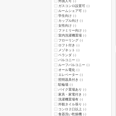
外国人可
(-)
ガスコンロ設置可
(-)
ルームシェア可
(-)
学生向け
(-)
カップル向け
(-)
女性向け
(-)
ファミリー向け
(-)
室内洗濯機置場
(-)
フローリング
(-)
ロフト付き
(-)
メゾネット
(-)
ベランダ
(-)
バルコニー
(-)
ルーフバルコニー
(-)
オール電化
(-)
エレベーター
(-)
照明器具付き
(-)
駐輪場
(-)
バイク置場あり
(-)
家具・家電付き
(-)
洗濯機置場有
(-)
外観タイル張り
(-)
コンロ２口以上
(-)
食器洗い乾燥機
(-)