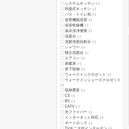
システムキッチン
(-)
対面式キッチン
(-)
バス・トイレ別
(-)
追焚機能浴室
(-)
浴室乾燥機
(-)
温水洗浄便座
(-)
洗面台
(-)
洗髪洗面化粧台
(-)
シャワー
(-)
独立洗面台
(-)
エアコン
(-)
床暖房
(-)
床下収納
(-)
ウォークインクロゼット
(-)
ウォークインシューズクロゼット
(-)
収納豊富
(-)
CS
(-)
BS
(-)
CATV
(-)
光ファイバー
(-)
インターネット対応
(-)
オートロック
(-)
TVモニタ付インターホン
(-)