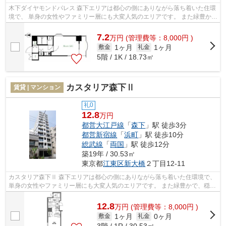
木下ダイヤモンドパレス 森下エリアは都心の側にありながら落ち着いた住環
境で、 単身の女性やファミリー層にも大変人気のエリアです。 また緑豊か
で、穏やかな雰囲気の町並みも人気...
7.2
万
円
(管理費等：8,000円 )
1ヶ月
1ヶ月
敷金
礼金
5階 / 1K / 18.73㎡
カスタリア森下Ⅱ
賃貸 | マンション
礼0
12.8
万円
都営大江戸線
「
森下
」駅 徒歩3分
都営新宿線
「
浜町
」駅 徒歩10分
総武線
「
両国
」駅 徒歩12分
築19年 / 30.53㎡
東京都
江東区
新大橋
２丁目12-11
カスタリア森下Ⅱ 森下エリアは都心の側にありながら落ち着いた住環境で、
単身の女性やファミリー層にも大変人気のエリアです。 また緑豊かで、穏や
かな雰囲気の町並みも人気の理由...
12.8
万
円
(管理費等：8,000円 )
1ヶ月
0ヶ月
敷金
礼金
3階 / 1R / 30.53㎡