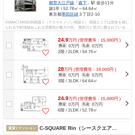
都営大江戸線
「
森下
」駅 徒歩11分
築1年 / 52.78㎡～64.64㎡
東京都
墨田区
緑
３丁目2-10
ASMACI MAISON両国Ⅱ（アスマチメゾン両国Ⅱ） 両国エリアは歴史を感じ
られる下町情緒あふれる雰囲気が魅力の街。 墨田川と荒川に囲まれているた
め、都心にいながらも自然を享受できる...
24.9
万
円
(管理費等：15,000円 )
0万円
0万円
敷金
礼金
2階 / 2LDK / 54.75㎡
28
万
円
(管理費等：18,000円 )
0万円
0万円
敷金
礼金
3階 / 3LDK / 64.64㎡
24.9
万
円
(管理費等：15,000円 )
0万円
0万円
敷金
礼金
6階 / 2LDK / 52.78㎡
C-SQUARE Rin（シースクエアレイン）
賃貸 | マンション