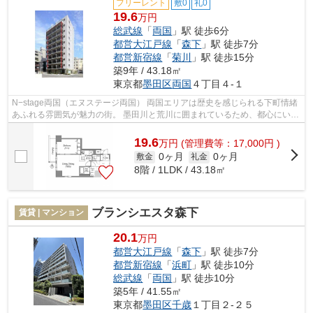
フリーレント
敷0
礼0
19.6
万円
総武線
「
両国
」駅 徒歩6分
都営大江戸線
「
森下
」駅 徒歩7分
都営新宿線
「
菊川
」駅 徒歩15分
築9年 / 43.18㎡
東京都
墨田区
両国
４丁目４-１
N−stage両国（エヌステージ両国） 両国エリアは歴史を感じられる下町情緒
あふれる雰囲気が魅力の街。 墨田川と荒川に囲まれているため、都心にいな
がらも自然を享受できる環境です。 ...
19.6
万
円
(管理費等：17,000円 )
0ヶ月
0ヶ月
敷金
礼金
8階 / 1LDK / 43.18㎡
ブランシエスタ森下
賃貸 | マンション
20.1
万円
都営大江戸線
「
森下
」駅 徒歩7分
都営新宿線
「
浜町
」駅 徒歩10分
総武線
「
両国
」駅 徒歩10分
築5年 / 41.55㎡
東京都
墨田区
千歳
１丁目２-２５