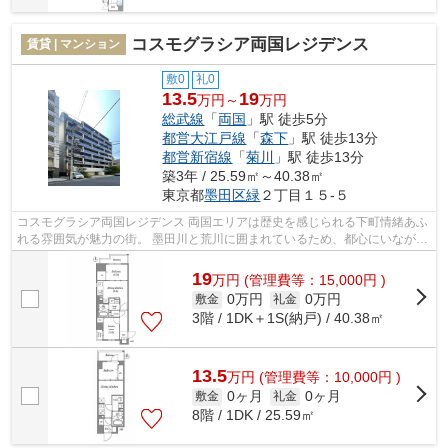
コスモグラシア両国レジデンス
賃貸 | マンション
敷0
礼0
13.5
19
万円～
万円
総武線
「
両国
」駅 徒歩5分
都営大江戸線
「
森下
」駅 徒歩13分
都営新宿線
「
菊川
」駅 徒歩13分
築3年 / 25.59㎡～40.38㎡
東京都
墨田区
緑
２丁目１５-５
コスモグラシア両国レジデンス 両国エリアは歴史を感じられる下町情緒あふ
れる雰囲気が魅力の街。 墨田川と荒川に囲まれているため、都心にいながら
も自然を享受できる環境です。 複...
19
万
円
(管理費等：15,000円 )
0万円
0万円
敷金
礼金
3階 / 1DK＋1S(納戸) / 40.38㎡
13.5
万
円
(管理費等：10,000円 )
0ヶ月
0ヶ月
敷金
礼金
8階 / 1DK / 25.59㎡