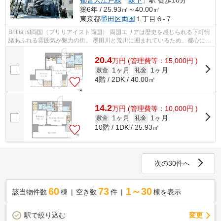
築6年 / 25.93㎡～40.00㎡
東京都
墨田区
両国
１丁目６-７
Brillia ist両国（ブリリアイスト両国） 両国エリアは歴史を感じられる下町情
緒あふれる雰囲気が魅力の街。 墨田川と荒川に囲まれているため、都心にい
ながらも自然を享受できる環境...
20.4
万
円
(管理費等：15,000円 )
1ヶ月
1ヶ月
敷金
礼金
4階 / 2DK / 40.00㎡
14.2
万
円
(管理費等：10,000円 )
1ヶ月
1ヶ月
敷金
礼金
10階 / 1DK / 25.93㎡
次の30件へ
60
73
1～30
該当物件数
棟
空き数
件
棟を表示
駅で絞り込む
変更