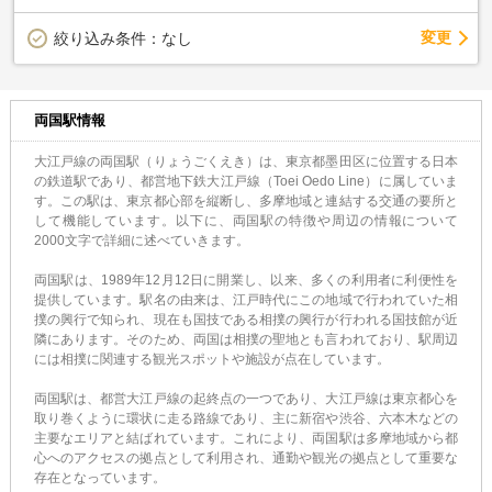
変更
絞り込み条件：
なし
両国駅情報
大江戸線の両国駅（りょうごくえき）は、東京都墨田区に位置する日本
の鉄道駅であり、都営地下鉄大江戸線（Toei Oedo Line）に属していま
す。この駅は、東京都心部を縦断し、多摩地域と連結する交通の要所と
して機能しています。以下に、両国駅の特徴や周辺の情報について
2000文字で詳細に述べていきます。
両国駅は、1989年12月12日に開業し、以来、多くの利用者に利便性を
提供しています。駅名の由来は、江戸時代にこの地域で行われていた相
撲の興行で知られ、現在も国技である相撲の興行が行われる国技館が近
隣にあります。そのため、両国は相撲の聖地とも言われており、駅周辺
には相撲に関連する観光スポットや施設が点在しています。
両国駅は、都営大江戸線の起終点の一つであり、大江戸線は東京都心を
取り巻くように環状に走る路線であり、主に新宿や渋谷、六本木などの
主要なエリアと結ばれています。これにより、両国駅は多摩地域から都
心へのアクセスの拠点として利用され、通勤や観光の拠点として重要な
存在となっています。