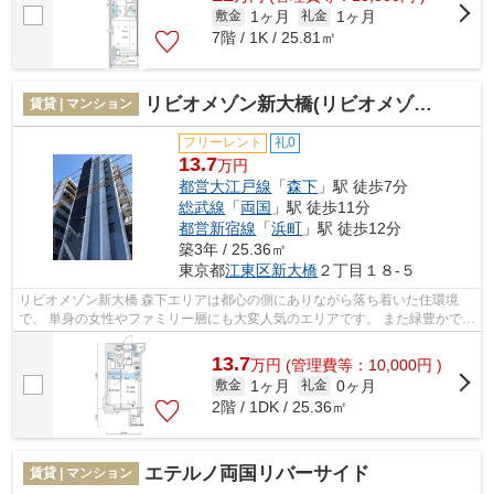
1ヶ月
1ヶ月
敷金
礼金
7階 / 1K / 25.81㎡
リビオメゾン新大橋(リビオメゾンシンオオハシ)
賃貸 | マンション
フリーレント
礼0
13.7
万円
都営大江戸線
「
森下
」駅 徒歩7分
総武線
「
両国
」駅 徒歩11分
都営新宿線
「
浜町
」駅 徒歩12分
築3年 / 25.36㎡
東京都
江東区
新大橋
２丁目１８-５
リビオメゾン新大橋 森下エリアは都心の側にありながら落ち着いた住環境
で、 単身の女性やファミリー層にも大変人気のエリアです。 また緑豊かで、
穏やかな雰囲気の町並みも人気の理...
13.7
万
円
(管理費等：10,000円 )
1ヶ月
0ヶ月
敷金
礼金
2階 / 1DK / 25.36㎡
エテルノ両国リバーサイド
賃貸 | マンション