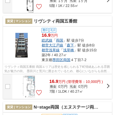
1ヶ月
1ヶ月
敷金
礼金
5階 / 1K / 22.55㎡
リヴシティ両国五番館
賃貸 | マンション
敷0
礼0
16.9
万円
総武線
「
両国
」駅 徒歩7分
都営大江戸線
「
森下
」駅 徒歩8分
都営浅草線
「
浅草橋
」駅 徒歩15分
築2年 / 40.27㎡
東京都
墨田区
両国
４丁目7-2
リヴシティ両国五番館 両国エリアは歴史を感じられる下町情緒あふれる雰囲
気が魅力の街。 墨田川と荒川に囲まれているため、都心にいながらも自然を
享受できる環境です。 複数路線利...
16.9
万
円
(管理費等：10,000円 )
0万円
0万円
敷金
礼金
7階 / 1LDK / 40.27㎡
N−stage両国（エヌステージ両国）
賃貸 | マンション