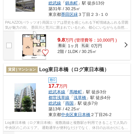
総武線
「
錦糸町
」駅 徒歩13分
築31年 / 30.25㎡
東京都
墨田区
緑
３丁目２３-１０
PALAZZO(パラッツオ) 両国エリアは歴史を感じられる下町情緒あふれる雰囲
気が魅力の街。 墨田川と荒川に囲まれているため、都心にいながらも自然を
享受できる環境です。 複数路線利...
9.8
万
円
(管理費等：10,000円 )
1ヶ月
0万円
敷金
礼金
2階 / 1LDK / 30.25㎡
Log東日本橋（ログ東日本橋）
賃貸 | マンション
敷0
17.7
万円
総武本線
「
馬喰町
」駅 徒歩3分
都営浅草線
「
浅草橋
」駅 徒歩4分
総武線
「
両国
」駅 徒歩7分
築13年 / 42.25㎡
東京都
中央区
東日本橋
２丁目26-2
Log東日本橋（ログ東日本橋） 複数路線と複数駅が利用できることで人気の
中央区のこのエリア。 通勤通学が便利なだけでなく、休日のお出かけにも嬉
しい立地です。 また、駅前は、ス...