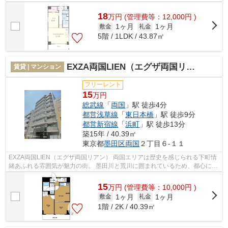
で、都会に居ながらも自然を感じる...
18
万
円
(管理費等：12,000円 )
1ヶ月
1ヶ月
敷金
礼金
5階 / 1LDK / 43.87㎡
EXZA両国LIEN（エグザ両国リアン）
賃貸 | マンション
フリーレント
15
万円
総武線
「
両国
」駅 徒歩4分
都営浅草線
「
東日本橋
」駅 徒歩9分
都営新宿線
「
浜町
」駅 徒歩13分
築15年 / 40.39㎡
東京都
墨田区
両国
２丁目６-１１
EXZA両国LIEN（エグザ両国リアン） 両国エリアは歴史を感じられる下町情
緒あふれる雰囲気が魅力の街。 墨田川と荒川に囲まれているため、都心にい
ながらも自然を享受できる環境です。...
15
万
円
(管理費等：10,000円 )
1ヶ月
1ヶ月
敷金
礼金
1階 / 2K / 40.39㎡