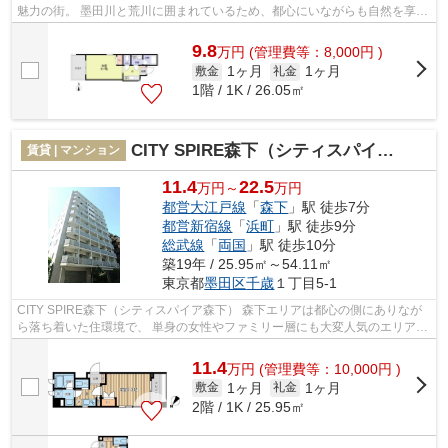
魅力の街。 墨田川と荒川に囲まれているため、都心にいながらも自然を享受
できる環境です。 複数路線利用可...
9.8
万
円
(管理費等：8,000円 )
1ヶ月
1ヶ月
敷金
礼金
1階 / 1K / 26.05㎡
CITY SPIRE森下（シティスパイア森下）
賃貸 | マンション
11.4
22.5
万円～
万円
都営大江戸線
「
森下
」駅 徒歩7分
都営新宿線
「
浜町
」駅 徒歩9分
総武線
「
両国
」駅 徒歩10分
築19年 / 25.95㎡～54.11㎡
東京都
墨田区
千歳
１丁目5-1
CITY SPIRE森下（シティスパイア森下） 森下エリアは都心の側にありなが
ら落ち着いた住環境で、 単身の女性やファミリー層にも大変人気のエリアで
す。 また緑豊かで、穏やかな雰囲気...
11.4
万
円
(管理費等：10,000円 )
1ヶ月
1ヶ月
敷金
礼金
2階 / 1K / 25.95㎡