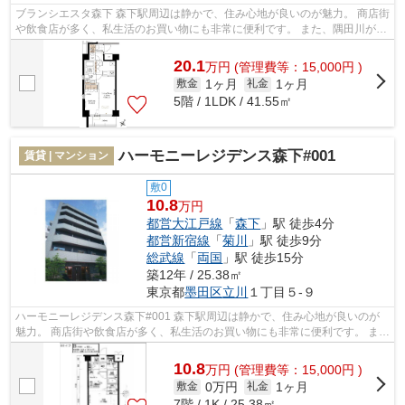
ブランシエスタ森下 森下駅周辺は静かで、住み心地が良いのが魅力。 商店街
や飲食店が多く、私生活のお買い物にも非常に便利です。 また、隅田川が近
いので、都会に居ながらも自然を...
20.1
万
円
(管理費等：15,000円 )
1ヶ月
1ヶ月
敷金
礼金
5階 / 1LDK / 41.55㎡
ハーモニーレジデンス森下#001
賃貸 | マンション
敷0
10.8
万円
都営大江戸線
「
森下
」駅 徒歩4分
都営新宿線
「
菊川
」駅 徒歩9分
総武線
「
両国
」駅 徒歩15分
築12年 / 25.38㎡
東京都
墨田区
立川
１丁目５-９
ハーモニーレジデンス森下#001 森下駅周辺は静かで、住み心地が良いのが
魅力。 商店街や飲食店が多く、私生活のお買い物にも非常に便利です。 ま
た、隅田川が近いので、都会に居なが...
10.8
万
円
(管理費等：15,000円 )
0万円
1ヶ月
敷金
礼金
7階 / 1K / 25.38㎡