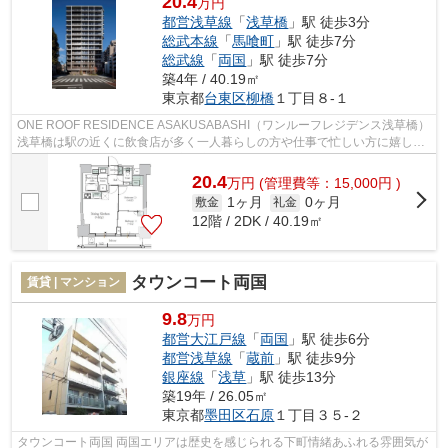
20.4
万円
都営浅草線
「
浅草橋
」駅 徒歩3分
総武本線
「
馬喰町
」駅 徒歩7分
総武線
「
両国
」駅 徒歩7分
築4年 / 40.19㎡
東京都
台東区
柳橋
１丁目８-１
ONE ROOF RESIDENCE ASAKUSABASHI（ワンルーフレジデンス浅草橋）
浅草橋は駅の近くに飲食店が多く一人暮らしの方や仕事で忙しい方に嬉しい
住環境です。 犯罪も少なく治安も良いので...
20.4
万
円
(管理費等：15,000円 )
1ヶ月
0ヶ月
敷金
礼金
12階 / 2DK / 40.19㎡
タウンコート両国
賃貸 | マンション
9.8
万円
都営大江戸線
「
両国
」駅 徒歩6分
都営浅草線
「
蔵前
」駅 徒歩9分
銀座線
「
浅草
」駅 徒歩13分
築19年 / 26.05㎡
東京都
墨田区
石原
１丁目３５-２
タウンコート両国 両国エリアは歴史を感じられる下町情緒あふれる雰囲気が