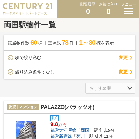
閲覧履歴
お気に入り
メニュー
0
0
両国駅物件一覧
60
73
1～30
該当物件数
棟
空き数
件
棟を表示
駅で絞り込む
変更
変更
絞り込み条件：
なし
PALAZZO(パラッツオ)
賃貸 | マンション
礼0
9.8
万円
都営大江戸線
「
両国
」駅 徒歩9分
都営新宿線
「
菊川
」駅 徒歩11分