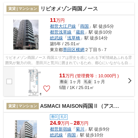
リビオメゾン両国ノース
賃貸 | マンション
11
万円
都営大江戸線
「
両国
」駅 徒歩5分
都営浅草線
「
蔵前
」駅 徒歩10分
総武線
「
浅草橋
」駅 徒歩14分
築5年 / 25.01㎡
東京都
墨田区
横網
２丁目５-７
リビオメゾン両国ノース 両国エリアは歴史を感じられる下町情緒あふれる雰
囲気が魅力の街。 墨田川と荒川に囲まれているため、都心にいながらも自然
を享受できる環境です。 複数路線...
11
万
円
(管理費等：10,000円 )
1ヶ月
1ヶ月
敷金
礼金
5階 / 1K / 25.01㎡
ASMACI MAISON両国Ⅱ（アスマチメゾン両国Ⅱ）
賃貸 | マンション
敷0
礼0
24.9
28
万円～
万円
都営新宿線
「
菊川
」駅 徒歩9分
総武線
「
両国
」駅 徒歩10分