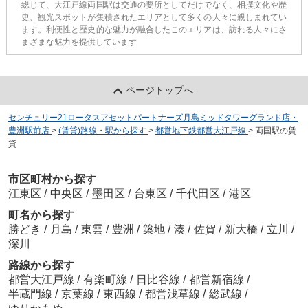
総じて、大江戸線両国駅は交通の要所としてだけでなく、相撲文化や歴
史、観光スポットが集積されたエリアとして多くの人々に親しまれてい
ます。利便性と歴史的な魅力が融合したこのエリアは、訪れる人々にさ
まざまな魅力を提供しています
ページトップへ
センチュリー21ロータスアセットパートナーズ月島ミッドタワーグランド店・
豊洲駅前店
>
(賃貸)路線・駅から探す
>
都営地下鉄都営大江戸線
>
両国駅の賃
貸
市区町村から探す
江東区
/
中央区
/
墨田区
/
台東区
/
千代田区
/
港区
町名から探す
勝どき
/
月島
/
東雲
/
豊洲
/
築地
/
湊
/
佐賀
/
新大橋
/
立川
/
深川
路線から探す
都営大江戸線
/
有楽町線
/
日比谷線
/
都営新宿線
/
半蔵門線
/
京葉線
/
東西線
/
都営浅草線
/
総武線
/