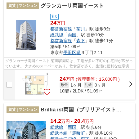
グランカーサ両国イースト
賃貸 | マンション
礼0
24
万円
都営新宿線
「
菊川
」駅 徒歩9分
総武線
「
両国
」駅 徒歩10分
都営新宿線
「
森下
」駅 徒歩11分
築5年 / 51.09㎡
東京都
墨田区
緑
３丁目2-11
グランカーサ両国イースト 菊川駅周辺は、工場が多い下町の住宅街が広がっ
ています。 大きめのスーパーがあり、飲食店が多く、生活に便利な住環境が
魅力です。 治安も良いので女性...
24
万
円
(管理費等：15,000円 )
1ヶ月
0ヶ月
敷金
礼金
10階 / 2LDK / 51.09㎡
Brillia ist両国（ブリリアイスト両国）
賃貸 | マンション
14.2
20.4
万円～
万円
総武線
「
両国
」駅 徒歩6分
総武本線
「
馬喰町
」駅 徒歩10分
都営大江戸線
「
森下
」駅 徒歩10分