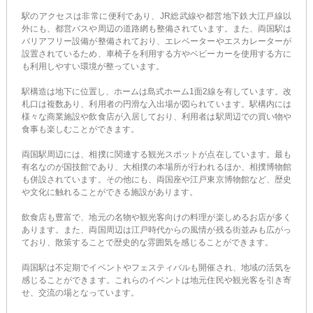
駅のアクセスは非常に便利であり、JR総武線や都営地下鉄大江戸線以
外にも、都営バスや周辺の道路網も整備されています。また、両国駅は
バリアフリー設備が整備されており、エレベーターやエスカレーターが
設置されているため、車椅子を利用する方やベビーカーを使用する方に
も利用しやすい環境が整っています。
駅構造は地下に位置し、ホームは島式ホーム1面2線を有しています。改
札口は複数あり、利用者の円滑な入出場が図られています。駅構内には
様々な商業施設や飲食店が入居しており、利用者は駅周辺での買い物や
食事も楽しむことができます。
両国駅周辺には、相撲に関連する観光スポットが点在しています。最も
有名なのが国技館であり、大相撲の本場所が行われるほか、相撲博物館
も併設されています。その他にも、両国座や江戸東京博物館など、歴史
や文化に触れることができる施設があります。
飲食店も豊富で、地元の名物や観光客向けの料理が楽しめるお店が多く
あります。また、両国周辺は江戸時代からの風情が残る街並みも広がっ
ており、散策することで歴史的な雰囲気を感じることができます。
両国駅は不定期でイベントやフェスティバルも開催され、地域の活気を
感じることができます。これらのイベントは地元住民や観光客を引き寄
せ、交流の場となっています。