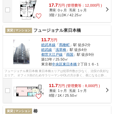
17.7
万
円
(管理費等：12,000円 )
0ヶ月
1ヶ月
敷金
礼金
3階 / 1LDK / 42.25㎡
フュージョナル東日本橋
賃貸 | マンション
11.7
万円
総武本線
「
馬喰町
」駅 徒歩2分
総武線
「
浅草橋
」駅 徒歩4分
都営大江戸線
「
両国
」駅 徒歩9分
築13年 / 25.50㎡
東京都
中央区
東日本橋
２丁目１６-１
フュージョナル東日本橋 東日本橋エリアは犯罪件数が少なく、治安の良好な
エリア。 オフィス街のためサラリーマンやOLの方が多く、夜になると静か
な雰囲気に包まれます。 近くに隅...
11.7
万
円
(管理費等：8,000円 )
1ヶ月
1ヶ月
敷金
礼金
8階 / 1K / 25.50㎡
椿
賃貸 | マンション