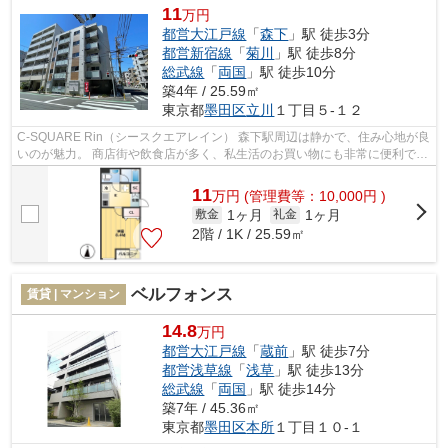
11
万円
都営大江戸線
「
森下
」駅 徒歩3分
都営新宿線
「
菊川
」駅 徒歩8分
総武線
「
両国
」駅 徒歩10分
築4年 / 25.59㎡
東京都
墨田区
立川
１丁目５-１２
C-SQUARE Rin（シースクエアレイン） 森下駅周辺は静かで、住み心地が良
いのが魅力。 商店街や飲食店が多く、私生活のお買い物にも非常に便利で
す。 また、隅田川が近いので、都会に...
11
万
円
(管理費等：10,000円 )
1ヶ月
1ヶ月
敷金
礼金
2階 / 1K / 25.59㎡
ベルフォンス
賃貸 | マンション
14.8
万円
都営大江戸線
「
蔵前
」駅 徒歩7分
都営浅草線
「
浅草
」駅 徒歩13分
総武線
「
両国
」駅 徒歩14分
築7年 / 45.36㎡
東京都
墨田区
本所
１丁目１０-１