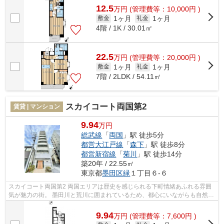
12.5
万
円
(管理費等：10,000円 )
1ヶ月
1ヶ月
敷金
礼金
4階 / 1K / 30.01㎡
22.5
万
円
(管理費等：20,000円 )
1ヶ月
1ヶ月
敷金
礼金
7階 / 2LDK / 54.11㎡
スカイコート両国第2
賃貸 | マンション
9.94
万円
総武線
「
両国
」駅 徒歩5分
都営大江戸線
「
森下
」駅 徒歩8分
都営新宿線
「
菊川
」駅 徒歩14分
築20年 / 22.55㎡
東京都
墨田区
緑
１丁目６-６
スカイコート両国第2 両国エリアは歴史を感じられる下町情緒あふれる雰囲
気が魅力の街。 墨田川と荒川に囲まれているため、都心にいながらも自然を
享受できる環境です。 複数路線利...
9.94
万
円
(管理費等：7,600円 )