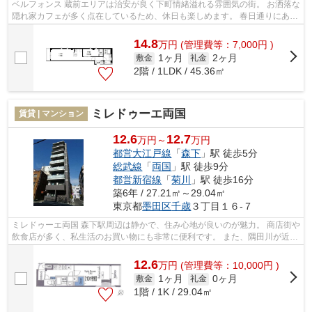
ベルフォンス 蔵前エリアは治安が良く下町情緒溢れる雰囲気の街。 お洒落な
隠れ家カフェが多く点在しているため、休日も楽しめます。 春日通りにある
「厩橋(うまやばし)」の下は隅田...
14.8
万
円
(管理費等：7,000円 )
1ヶ月
2ヶ月
敷金
礼金
2階 / 1LDK / 45.36㎡
ミレドゥーエ両国
賃貸 | マンション
12.6
12.7
万円～
万円
都営大江戸線
「
森下
」駅 徒歩5分
総武線
「
両国
」駅 徒歩9分
都営新宿線
「
菊川
」駅 徒歩16分
築6年 / 27.21㎡～29.04㎡
東京都
墨田区
千歳
３丁目１６-７
ミレドゥーエ両国 森下駅周辺は静かで、住み心地が良いのが魅力。 商店街や
飲食店が多く、私生活のお買い物にも非常に便利です。 また、隅田川が近い
ので、都会に居ながらも自然を感...
12.6
万
円
(管理費等：10,000円 )
1ヶ月
0ヶ月
敷金
礼金
1階 / 1K / 29.04㎡