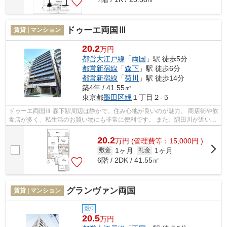
ドゥーエ両国Ⅲ
賃貸 | マンション
20.2
万円
都営大江戸線
「
両国
」駅 徒歩5分
都営新宿線
「
森下
」駅 徒歩6分
都営新宿線
「
菊川
」駅 徒歩14分
築4年 / 41.55㎡
東京都
墨田区
緑
１丁目２-５
ドゥーエ両国Ⅲ 森下駅周辺は静かで、住み心地が良いのが魅力。 商店街や飲
食店が多く、私生活のお買い物にも非常に便利です。 また、隅田川が近いの
で、都会に居ながらも自然を感じ...
20.2
万
円
(管理費等：15,000円 )
1ヶ月
1ヶ月
敷金
礼金
6階 / 2DK / 41.55㎡
グランヴァン両国
賃貸 | マンション
敷0
20.5
万円