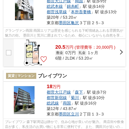
都営大江戸線
「
両国
」駅 徒歩9分
総武本線
「
錦糸町
」駅 徒歩14分
都営浅草線
「
本所吾妻橋
」駅 徒歩13分
築20年 / 53.20㎡
東京都
墨田区
亀沢
３丁目２５-３
グランヴァン両国 両国エリアは歴史を感じられる下町情緒あふれる雰囲気が
魅力の街。 墨田川と荒川に囲まれているため、都心にいながらも自然を享受
できる環境です。 複数路線利用可...
20.5
万
円
(管理費等：20,000円 )
0万円
1ヶ月
敷金
礼金
6階 / 2LDK / 53.20㎡
ブレイブワン
賃貸 | マンション
18
万円
都営大江戸線
「
森下
」駅 徒歩7分
都営新宿線
「
菊川
」駅 徒歩10分
総武線
「
両国
」駅 徒歩16分
築12年 / 43.87㎡
東京都
墨田区
立川
２丁目１３-３
ブレイブワン 森下駅周辺は静かで、住み心地が良いのが魅力。 商店街や飲食
店が多く、私生活のお買い物にも非常に便利です。 また、隅田川が近いの