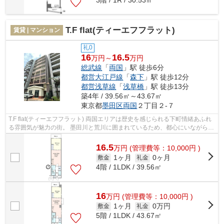
T.F flat(ティーエフフラット)
賃貸 | マンション
礼0
16
16.5
万円～
万円
総武線
「
両国
」駅 徒歩6分
都営大江戸線
「
森下
」駅 徒歩12分
都営浅草線
「
浅草橋
」駅 徒歩13分
築4年 / 39.56㎡～43.67㎡
東京都
墨田区
両国
２丁目２-７
T.F flat(ティーエフフラット) 両国エリアは歴史を感じられる下町情緒あふれ
る雰囲気が魅力の街。 墨田川と荒川に囲まれているため、都心にいながらも
自然を享受できる環境です。 複...
16.5
万
円
(管理費等：10,000円 )
1ヶ月
0ヶ月
敷金
礼金
4階 / 1LDK / 39.56㎡
16
万
円
(管理費等：10,000円 )
1ヶ月
0万円
敷金
礼金
5階 / 1LDK / 43.67㎡