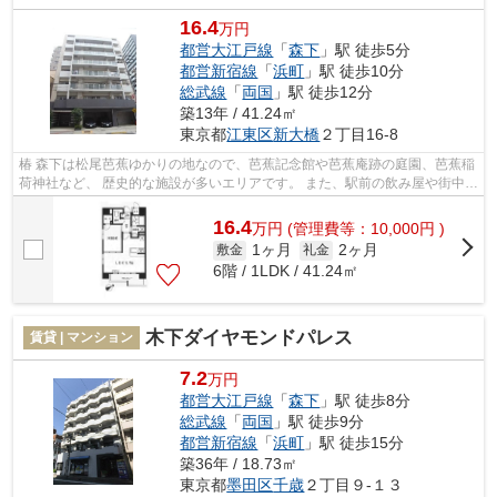
16.4
万円
都営大江戸線
「
森下
」駅 徒歩5分
都営新宿線
「
浜町
」駅 徒歩10分
総武線
「
両国
」駅 徒歩12分
築13年 / 41.24㎡
東京都
江東区
新大橋
２丁目16-8
椿 森下は松尾芭蕉ゆかりの地なので、芭蕉記念館や芭蕉庵跡の庭園、芭蕉稲
荷神社など、 歴史的な施設が多いエリアです。 また、駅前の飲み屋や街中の
建物も、江戸時代をモチーフにし...
16.4
万
円
(管理費等：10,000円 )
1ヶ月
2ヶ月
敷金
礼金
6階 / 1LDK / 41.24㎡
木下ダイヤモンドパレス
賃貸 | マンション
7.2
万円
都営大江戸線
「
森下
」駅 徒歩8分
総武線
「
両国
」駅 徒歩9分
都営新宿線
「
浜町
」駅 徒歩15分
築36年 / 18.73㎡
東京都
墨田区
千歳
２丁目９-１３