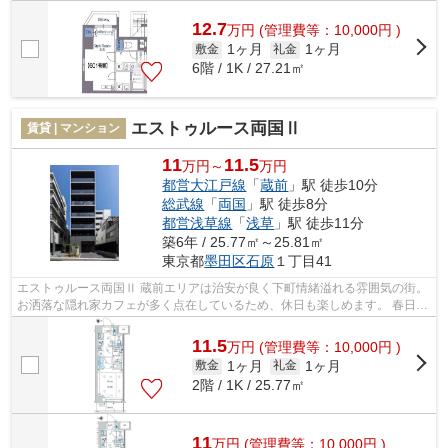
12.7
万
円
(管理費等：10,000円 )
1ヶ月
1ヶ月
敷金
礼金
6階 / 1K / 27.21㎡
エストゥルース両国Ⅱ
賃貸 | マンション
11
11.5
万円～
万円
都営大江戸線
「
蔵前
」駅 徒歩10分
総武線
「
両国
」駅 徒歩8分
都営浅草線
「
浅草
」駅 徒歩11分
築6年 / 25.77㎡～25.81㎡
東京都
墨田区
石原
１丁目41
エストゥルース両国Ⅱ 蔵前エリアは治安が良く下町情緒溢れる雰囲気の街。
お洒落な隠れ家カフェが多く点在しているため、休日も楽しめます。 春日通
りにある「厩橋(うまやばし)」の...
11.5
万
円
(管理費等：10,000円 )
1ヶ月
1ヶ月
敷金
礼金
2階 / 1K / 25.77㎡
11
万
円
(管理費等：10,000円 )