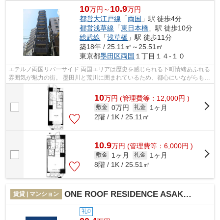
10
10.9
万円～
万円
都営大江戸線
「
両国
」駅 徒歩4分
都営浅草線
「
東日本橋
」駅 徒歩10分
総武線
「
浅草橋
」駅 徒歩11分
築18年 / 25.11㎡～25.51㎡
東京都
墨田区
両国
１丁目１４-１０
エテルノ両国リバーサイド 両国エリアは歴史を感じられる下町情緒あふれる
雰囲気が魅力の街。 墨田川と荒川に囲まれているため、都心にいながらも自
然を享受できる環境です。 複数路...
10
万
円
(管理費等：12,000円 )
0万円
1ヶ月
敷金
礼金
2階 / 1K / 25.11㎡
10.9
万
円
(管理費等：6,000円 )
1ヶ月
1ヶ月
敷金
礼金
8階 / 1K / 25.51㎡
ONE ROOF RESIDENCE ASAKUSABASHI（ワンルーフレジデンス浅草橋）
賃貸 | マンション
礼0